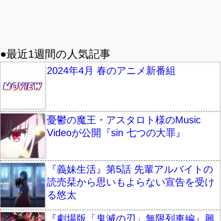
●最近1週間の人気記事
2024年4月 春のアニメ新番組
憂鬱の魔王・アスタロト様のMusic
Videoが公開『sin 七つの大罪』
『義妹生活』第5話 先輩アルバイトの
読売栞から思いもよらない宣告を受け
る悠太
『劇場版「鬼滅の刃」無限列車編』興