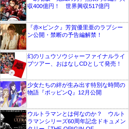
収400億円！ 世界興収517億円
『赤×ピンク』芳賀優里亜のラブシー
ン公開・禁断の予告編解禁！
幻のリュウソウジャーファイナルライ
ブツアー、おはなしCDとして発売！
少女たちの絆が生み出す特別な時間の
物語『ポッピンQ』12月公開
ウルトラマンとは何なのか？ ウルト
ラマンシリーズ60周年記念ドキュメン
タリー『THE ORIGIN OF