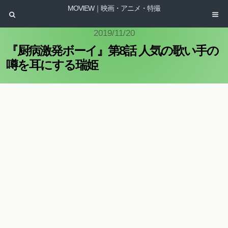
MOVIEW｜映画・アニメ・特撮
2019/11/20
『厨病激発ボーイ』第8話 人気の歌い手の
噂を耳にする瑞姫