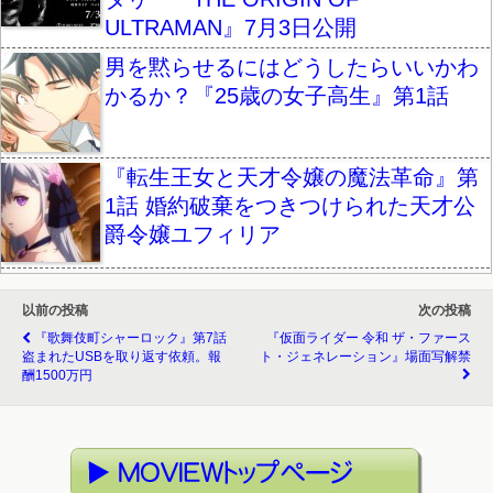
ULTRAMAN』7月3日公開
男を黙らせるにはどうしたらいいかわ
かるか？『25歳の女子高生』第1話
『転生王女と天才令嬢の魔法革命』第
1話 婚約破棄をつきつけられた天才公
爵令嬢ユフィリア
以前の投稿
次の投稿
『歌舞伎町シャーロック』第7話
『仮面ライダー 令和 ザ・ファース
盗まれたUSBを取り返す依頼。報
ト・ジェネレーション』場面写解禁
酬1500万円