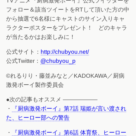
TVアニメ『厨病激発ボーイ』公式ツイッターを
フォロー＆該当ツイートをRTして頂いた方の中
から抽選で6名様にキャストのサイン入りキャ
ラクターポスターをプレゼント！ どのキャラ
が当たるかはお楽しみに！
公式サイト：
http://chubyou.net/
公式Twitter：
@chubyou_p
©れるりり・藤並みなと／KADOKAWA／厨病
激発ボーイ製作委員会
●次の記事もオススメ ——————
・
『厨病激発ボーイ』第7話 瑞姫が言い渡され
た、ヒーロー部への警告
・
『厨病激発ボーイ』第6話 体育祭、ヒーロー