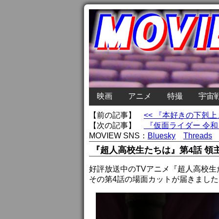
映画
アニメ
特撮
宇宙
【前の記事】
<< 『本好きの下剋
【次の記事】
『仮面ライダー 令和
MOVIEW SNS：
Bluesky
Threads
『超人高校生たちは』第4話 領
好評放送中のTVアニメ『超人高校
その第4話の場面カットが届きました