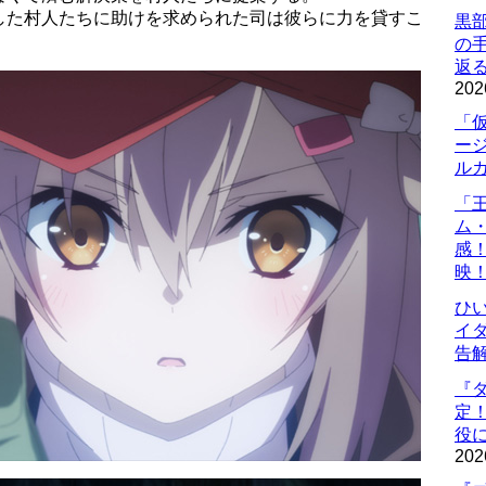
した村人たちに助けを求められた司は彼らに力を貸すこ
黒
の
返
202
「
ー
ル
「
ム
感
映
ひ
イダ
告
『
定
役に
202