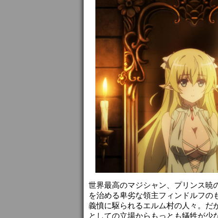
世界最高のマジシャン、プリンス暁
を治める卑劣な領主フィンドルフの
義憤に駆られるエルム村の人々。だ
としての立場からもっとも犠牲が少