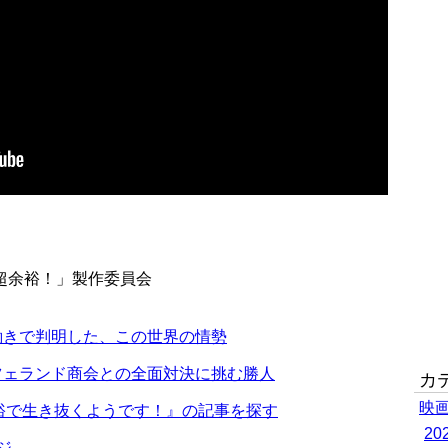
超余裕！」製作委員会
働きで判明した、この世界の情勢
ツェランド商会との全面対決に挑む勝人
カ
映
裕で生き抜くようです！』の記事を探す
2
ジ