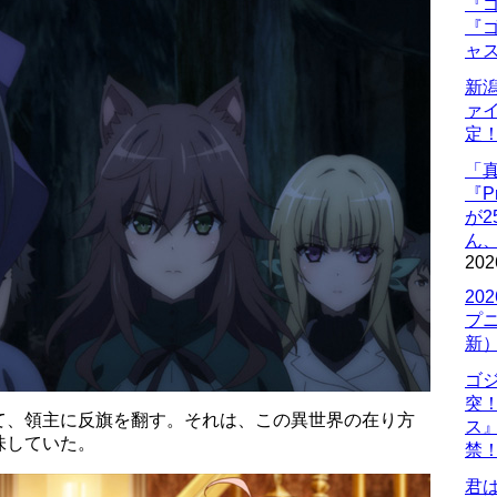
『ゴ
『ゴ
ャ
新
ァ
定
「
『P
が
ん
202
20
プ
新
ゴ
突
て、領主に反旗を翻す。それは、この異世界の在り方
ス
味していた。
禁
君