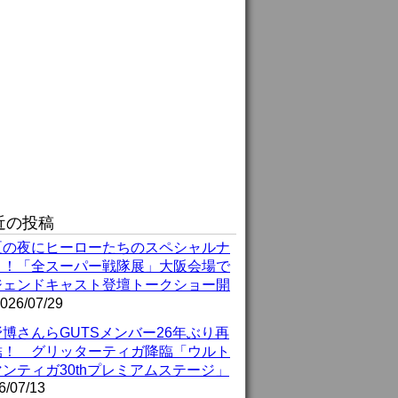
近の投稿
夏の夜にヒーローたちのスペシャルナ
ト！「全スーパー戦隊展」大阪会場で
ジェンドキャスト登壇トークショー開
026/07/29
博さんらGUTSメンバー26年ぶり再
結！ グリッターティガ降臨「ウルト
ンティガ30thプレミアムステージ」
6/07/13