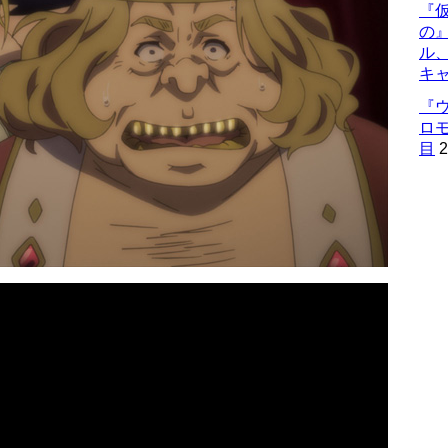
『仮
の
ル
キ
『
ロ
目
2