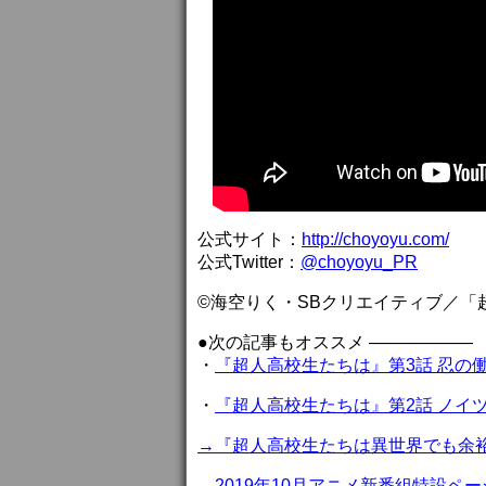
公式サイト：
http://choyoyu.com/
公式Twitter：
@choyoyu_PR
©海空りく・SBクリエイティブ／「
●次の記事もオススメ ——————
・
『超人高校生たちは』第3話 忍の
・
『超人高校生たちは』第2話 ノイ
→『超人高校生たちは異世界でも余
→2019年10月アニメ新番組特設ペー