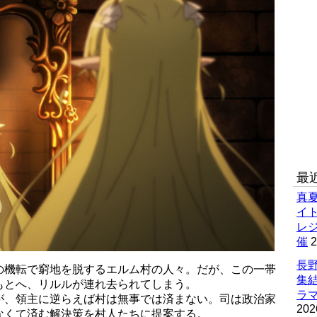
最
真
イ
レ
催
2
長野
の機転で窮地を脱するエルム村の人々。だが、この一帯
集
もとへ、リルルが連れ去られてしまう。
ラマ
が、領主に逆らえば村は無事では済まない。司は政治家
202
なくて済む解決策を村人たちに提案する。