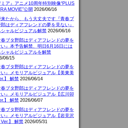
ミア』アニメ10周年特別映像“PLUS
TRA MOVIE”公開
2026/06/16
が来たから、もう大丈夫です『青春ブ
野郎はディアフレンドの夢を見ない』
ペシャルビジュアル解禁
2026/06/16
青春ブタ野郎はディアフレンドの夢を
ない』本予告解禁、明日6月16日には
ペシャルビジュアルを解禁
6/06/15
青春ブタ野郎はディアフレンドの夢を
ない』メモリアルビジュアル【美東美
er.】 解禁
2026/06/14
青春ブタ野郎はディアフレンドの夢を
ない』メモリアルビジュアル【広川卯
er.】 解禁
2026/06/07
青春ブタ野郎はディアフレンドの夢を
ない』メモリアルビジュアル【岩見沢
Ver.】 解禁
2026/05/31