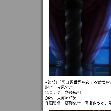
●第4話「司は異世界を変える覚悟を
脚本：赤尾でこ
絵コンテ：齋藤徳明
演出：大河原晴男
作画監督：藤澤俊幸、高瀬さやか、清