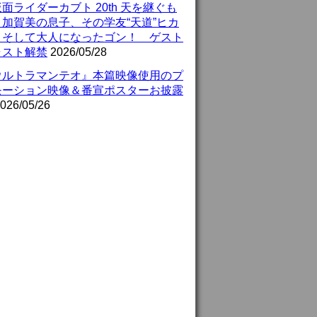
面ライダーカブト 20th 天を継ぐも
』加賀美の息子、その学友“天道”ヒカ
、そして大人になったゴン！ ゲスト
ャスト解禁
2026/05/28
ウルトラマンテオ』本篇映像使用のプ
モーション映像＆番宣ポスターお披露
026/05/26