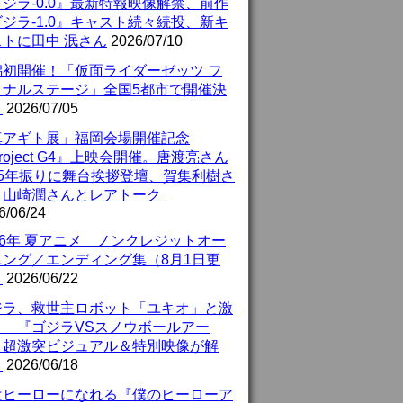
ジラ-0.0』最新特報映像解禁、前作
ジラ-1.0』キャスト続々続投、新キ
ストに田中 泯さん
2026/07/10
潟初開催！「仮面ライダーゼッツ フ
イナルステージ」全国5都市で開催決
！
2026/07/05
真アギト展」福岡会場開催記念
roject G4』上映会開催。唐渡亮さん
25年振りに舞台挨拶登壇、賀集利樹さ
、山崎潤さんとレアトーク
6/06/24
26年 夏アニメ ノンクレジットオー
ニング／エンディング集（8月1日更
）
2026/06/22
ジラ、救世主ロボット「ユキオ」と激
！ 『ゴジラVSスノウボールアー
』超激突ビジュアル＆特別映像が解
！
2026/06/18
はヒーローになれる『僕のヒーローア