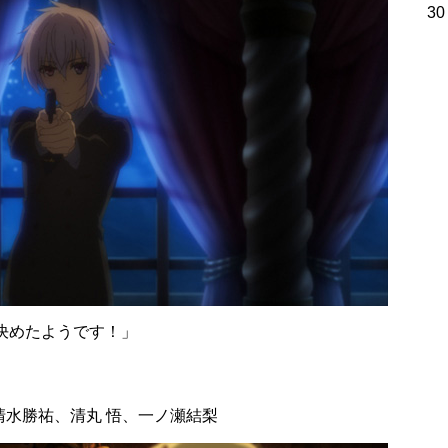
30
決めたようです！」
水勝祐、清丸 悟、一ノ瀬結梨