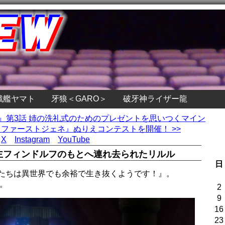
戦艦ヤマト
牙狼＜GARO＞
破牙神ライザー龍
上』第3話 姉の洗礼式のためのプレゼントを思いつくマイン
 ファーストジェネ』ぬりえコンテストを開催！ >>
X
Instagram
YouTube
主フィンドルフのもとへ連れ去られたリルル
日
生たちは異世界でも余裕で生き抜くようです！』。
。
2
9
16
23