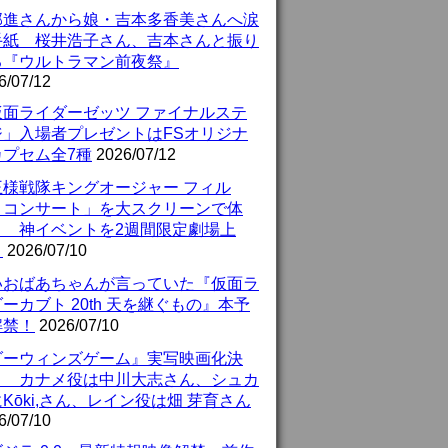
部進さんから娘・吉本多香美さんへ涙
手紙 桜井浩子さん、吉本さんと振り
る『ウルトラマン前夜祭』
6/07/12
仮面ライダーゼッツ ファイナルステ
ジ」入場者プレゼントはFSオリジナ
カプセム全7種
2026/07/12
王様戦隊キングオージャー フィル
・コンサート」を大スクリーンで体
！ 神イベントを2週間限定劇場上
！
2026/07/10
いおばあちゃんが言っていた『仮面ラ
ーカブト 20th 天を継ぐもの』本予
解禁！
2026/07/10
ダーウィンズゲーム』実写映画化決
！ カナメ役は中川大志さん、シュカ
Kōki,さん、レイン役は畑 芽育さん
6/07/10