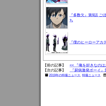
『多数欠』第9話 ご
ち
『僕のヒーローアカデ
【前の記事】
<< 『俺を好きなの
【次の記事】
『厨病激発ボーイ』第
2019年の特撮ニュース
,
特撮ニュース