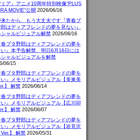
ミア』アニメ10周年特別映像“PLUS
TRA MOVIE”公開
2026/06/16
が来たから、もう大丈夫です『青春ブ
野郎はディアフレンドの夢を見ない』
ペシャルビジュアル解禁
2026/06/16
青春ブタ野郎はディアフレンドの夢を
ない』本予告解禁、明日6月16日には
ペシャルビジュアルを解禁
6/06/15
青春ブタ野郎はディアフレンドの夢を
ない』メモリアルビジュアル【美東美
er.】 解禁
2026/06/14
青春ブタ野郎はディアフレンドの夢を
ない』メモリアルビジュアル【広川卯
er.】 解禁
2026/06/07
青春ブタ野郎はディアフレンドの夢を
ない』メモリアルビジュアル【岩見沢
Ver.】 解禁
2026/05/31