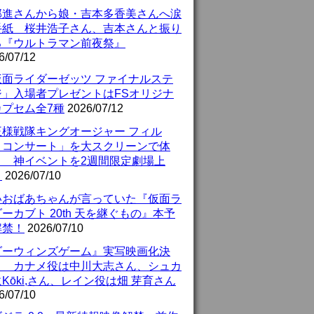
部進さんから娘・吉本多香美さんへ涙
手紙 桜井浩子さん、吉本さんと振り
る『ウルトラマン前夜祭』
6/07/12
仮面ライダーゼッツ ファイナルステ
ジ」入場者プレゼントはFSオリジナ
カプセム全7種
2026/07/12
王様戦隊キングオージャー フィル
・コンサート」を大スクリーンで体
！ 神イベントを2週間限定劇場上
！
2026/07/10
いおばあちゃんが言っていた『仮面ラ
ーカブト 20th 天を継ぐもの』本予
解禁！
2026/07/10
ダーウィンズゲーム』実写映画化決
！ カナメ役は中川大志さん、シュカ
Kōki,さん、レイン役は畑 芽育さん
6/07/10