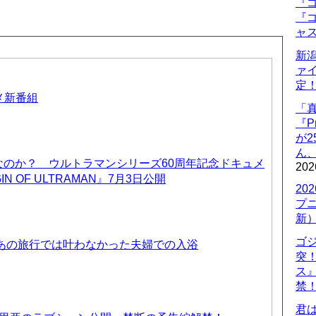
『ゴ
『ゴ
ャ
新
ァ
定
ニメ新番組
「
『P
が
ん
なのか？ ウルトラマンシリーズ60周年記念ドキュメ
202
IN OF ULTRAMAN』7月3日公開
20
プ
新
ゴ
 あの旅行では叶わなかった夫婦での入浴
突
ス
禁
君