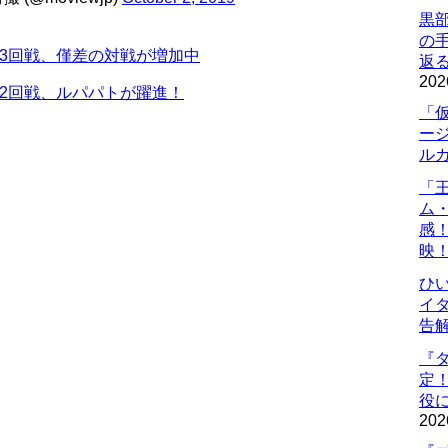
黒
の
3回戦、僅差の対戦が増加中
返
202
2回戦、ルパパトが躍進！
「
ー
ル
「
ム
感
映
ひ
イダ
告
『
定
役に
202