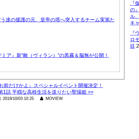
『仮
の
ル
ぼう達の援護の元、皇帝の塔へ突入するチーム実篤た
キ
『
ロ
目
2
ミア』新“敵（ヴィラン）”の黒霧＆脳無が公開！
はお前だけかよ』スペシャルイベント開催決定！
1話 平穏な高校生活を送りたい聖瑞姫 >>
2019/10/03 10:25
MOVIEW