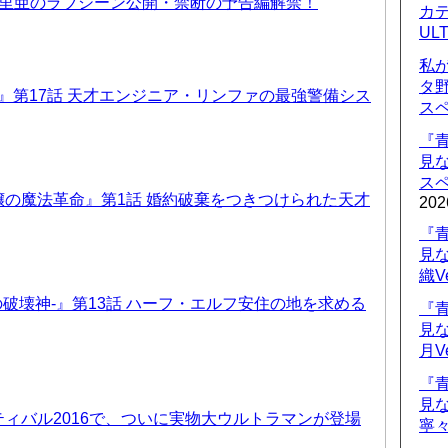
優里亜のラブシーン公開・禁断の予告編解禁！
カデ
UL
私
タ
T6』第17話 天才エンジニア・リンファの最強警備シス
ス
『
見
ス
の魔法革命』第1話 婚約破棄をつきつけられた天才
202
『
見
織V
-暗黒の破壊神-』第13話 ハーフ・エルフ安住の地を求める
『
見
月V
『
見
ィバル2016で、ついに実物大ウルトラマンが登場
寧々