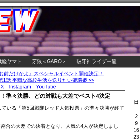
戦艦ヤマト
牙狼＜GARO＞
破牙神ライザー龍
はお前だけかよ』スペシャルイベント開催決定！
1話 平穏な高校生活を送りたい聖瑞姫 >>
X
Instagram
YouTube
中！準々決勝、どの対戦も大差でベスト4決定
日
開催している「第5回戦隊レッド人気投票」の準々決勝が終了
2
9
いう割合の大差での決着となり、人気の4人が決定しまし
16
23