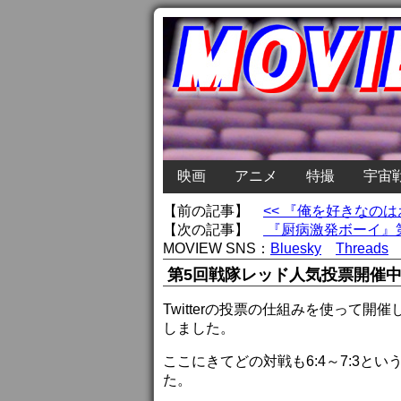
映画
アニメ
特撮
宇宙
【前の記事】
<< 『俺を好きなの
【次の記事】
『厨病激発ボーイ』第
MOVIEW SNS：
Bluesky
Threads
第5回戦隊レッド人気投票開催
Twitterの投票の仕組みを使って
しました。
ここにきてどの対戦も6:4～7:3と
た。