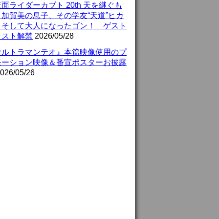
面ライダーカブト 20th 天を継ぐも
』加賀美の息子、その学友“天道”ヒカ
、そして大人になったゴン！ ゲスト
ャスト解禁
2026/05/28
ウルトラマンテオ』本篇映像使用のプ
モーション映像＆番宣ポスターお披露
026/05/26