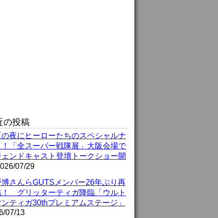
近の投稿
夏の夜にヒーローたちのスペシャルナ
ト！「全スーパー戦隊展」大阪会場で
ジェンドキャスト登壇トークショー開
026/07/29
博さんらGUTSメンバー26年ぶり再
結！ グリッターティガ降臨「ウルト
ンティガ30thプレミアムステージ」
6/07/13