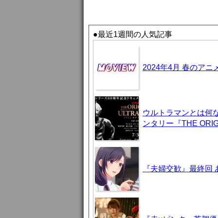
●最近1週間の人気記事
2024年4月 春のア
ウルトラマンとは何
ンタリー『THE ORIG
『夫婦交歓』最終回