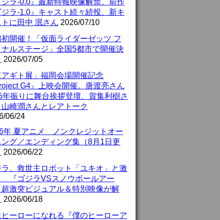
ジラ-0.0』最新特報映像解禁、前作
ジラ-1.0』キャスト続々続投、新キ
ストに田中 泯さん
2026/07/10
潟初開催！「仮面ライダーゼッツ フ
イナルステージ」全国5都市で開催決
！
2026/07/05
真アギト展」福岡会場開催記念
roject G4』上映会開催。唐渡亮さん
25年振りに舞台挨拶登壇、賀集利樹さ
、山崎潤さんとレアトーク
6/06/24
26年 夏アニメ ノンクレジットオー
ニング／エンディング集（8月1日更
）
2026/06/22
ジラ、救世主ロボット「ユキオ」と激
！ 『ゴジラVSスノウボールアー
』超激突ビジュアル＆特別映像が解
！
2026/06/18
はヒーローになれる『僕のヒーローア