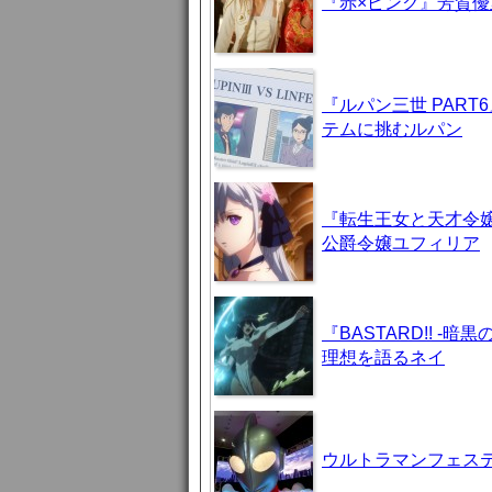
『赤×ピンク』芳賀
『ルパン三世 PAR
テムに挑むルパン
『転生王女と天才令嬢
公爵令嬢ユフィリア
『BASTARD!! 
理想を語るネイ
ウルトラマンフェステ