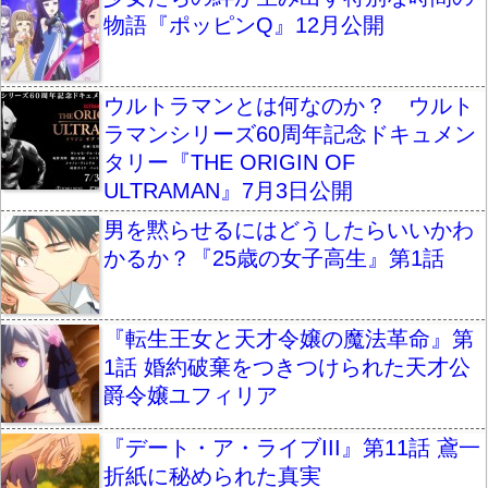
物語『ポッピンQ』12月公開
ウルトラマンとは何なのか？ ウルト
ラマンシリーズ60周年記念ドキュメン
タリー『THE ORIGIN OF
ULTRAMAN』7月3日公開
男を黙らせるにはどうしたらいいかわ
かるか？『25歳の女子高生』第1話
『転生王女と天才令嬢の魔法革命』第
1話 婚約破棄をつきつけられた天才公
爵令嬢ユフィリア
『デート・ア・ライブIII』第11話 鳶一
折紙に秘められた真実