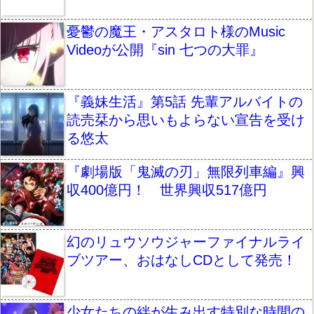
憂鬱の魔王・アスタロト様のMusic
Videoが公開『sin 七つの大罪』
『義妹生活』第5話 先輩アルバイトの
読売栞から思いもよらない宣告を受け
る悠太
『劇場版「鬼滅の刃」無限列車編』興
収400億円！ 世界興収517億円
幻のリュウソウジャーファイナルライ
ブツアー、おはなしCDとして発売！
少女たちの絆が生み出す特別な時間の