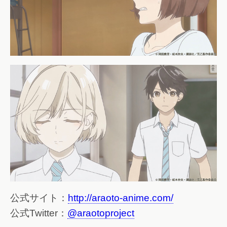
公式サイト：
http://araoto-anime.com/
公式Twitter：
@araotoproject