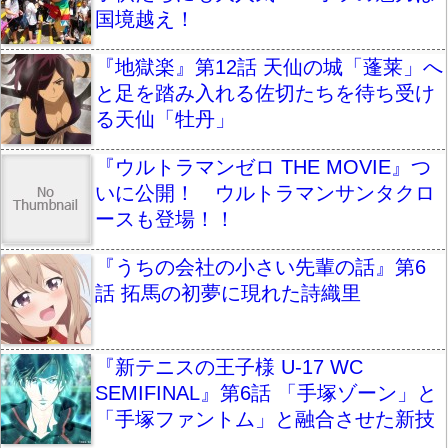
国境越え！
『地獄楽』第12話 天仙の城「蓬莱」へ
と足を踏み入れる佐切たちを待ち受け
る天仙「牡丹」
『ウルトラマンゼロ THE MOVIE』つ
いに公開！ ウルトラマンサンタクロ
ースも登場！！
『うちの会社の小さい先輩の話』第6
話 拓馬の初夢に現れた詩織里
『新テニスの王子様 U-17 WC
SEMIFINAL』第6話 「手塚ゾーン」と
「手塚ファントム」と融合させた新技