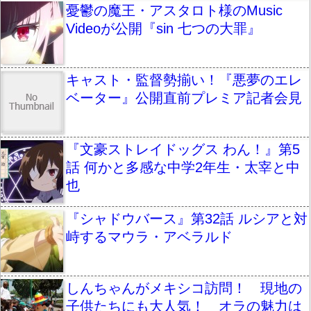
憂鬱の魔王・アスタロト様のMusic
Videoが公開『sin 七つの大罪』
キャスト・監督勢揃い！『悪夢のエレ
ベーター』公開直前プレミア記者会見
『文豪ストレイドッグス わん！』第5
話 何かと多感な中学2年生・太宰と中
也
『シャドウバース』第32話 ルシアと対
峙するマウラ・アベラルド
しんちゃんがメキシコ訪問！ 現地の
子供たちにも大人気！ オラの魅力は