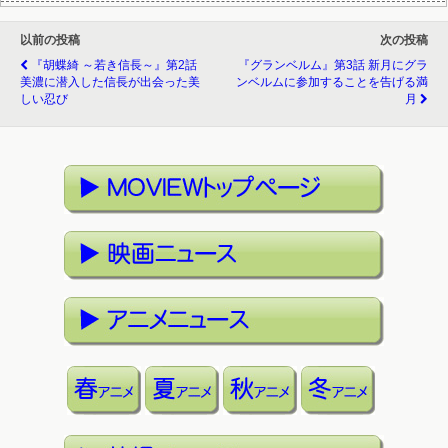
以前の投稿
次の投稿
『胡蝶綺 ～若き信長～』第2話
『グランベルム』第3話 新月にグラ
美濃に潜入した信長が出会った美
ンベルムに参加することを告げる満
しい忍び
月