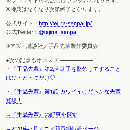
※ブロマイドのお渡しはランダムとなります。
※特典はなくなり次第終了となります。
公式サイト：
http://tejina-senpai.jp/
公式Twitter：
@tejina_senpai
©アズ・講談社／手品先輩製作委員会
●次の記事もオススメ ——————
・
『手品先輩』第2話 助手を監禁してすること
はひ・と・つだけ♡
・
『手品先輩』第1話 カワイイけどヘンな先輩
登場！
→『手品先輩』の記事を探す
→2019年7月アニメ新番組特設ページ