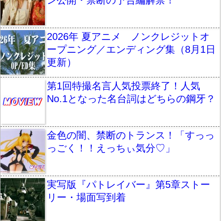
ン公開・禁断の予告編解禁！
2026年 夏アニメ ノンクレジットオ
ープニング／エンディング集（8月1日
更新）
第1回特撮名言人気投票終了！人気
No.1となった名台詞はどちらの鋼牙？
金色の闇、禁断のトランス！「すっっ
っごく！！えっちぃ気分♡」
実写版『パトレイバー』第5章ストー
リー・場面写到着