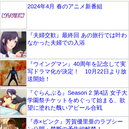
2024年4月 春のアニメ新番組
『夫婦交歓』最終回 あの旅行では叶わ
なかった夫婦での入浴
『ウイングマン』40周年を記念して実
写ドラマ化が決定！ 10月22日より放
送開始！
『ぐらんぶる』Season 2 第4話 女子大
学園祭チケットをめぐって始まる、欲
望に塗れた醜いアピール合戦
『赤×ピンク』芳賀優里亜のラブシー