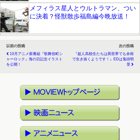
メフィラス星人とウルトラマン、つい
に決着？怪獣散歩福島編今晩放送！
以前の投稿
次の投稿
10月アニメ新番組『歌舞伎町シ
『超人高校生たちは異世界でも余裕
ャーロック』海の日記念イラスト
で生き抜くようです！』EDは鬼頭明
を公開！
里