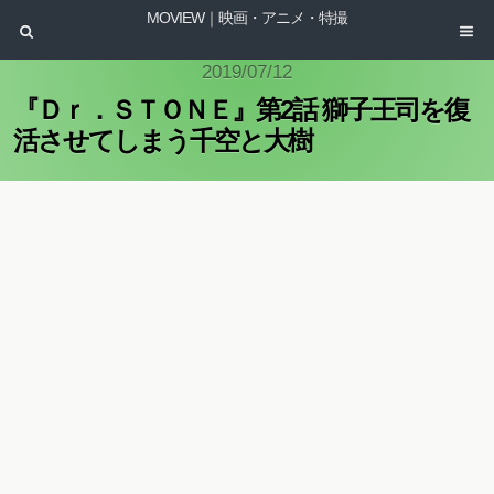
MOVIEW｜映画・アニメ・特撮
2019/07/12
『Ｄｒ．ＳＴＯＮＥ』第2話 獅子王司を復
活させてしまう千空と大樹