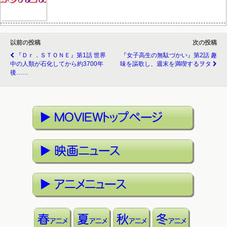
以前の投稿
次の投稿
『Ｄｒ．ＳＴＯＮＥ』第1話 世界
『女子高生の無駄づかい』第2話 趣
中の人類が石化してから約3700年
味を謳歌し、週末を満喫するヲタ
後……