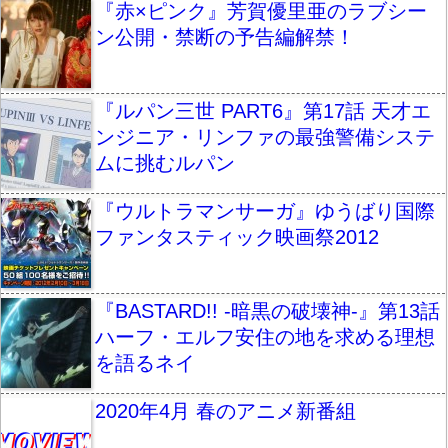
『赤×ピンク』芳賀優里亜のラブシー
ン公開・禁断の予告編解禁！
『ルパン三世 PART6』第17話 天才エ
ンジニア・リンファの最強警備システ
ムに挑むルパン
『ウルトラマンサーガ』ゆうばり国際
ファンタスティック映画祭2012
『BASTARD!! -暗黒の破壊神-』第13話
ハーフ・エルフ安住の地を求める理想
を語るネイ
2020年4月 春のアニメ新番組