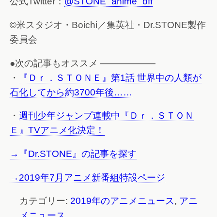
公式Twitter：
@STONE_anime_off
©米スタジオ・Boichi／集英社・Dr.STONE製作
委員会
●次の記事もオススメ ——————
・
『Ｄｒ．ＳＴＯＮＥ』第1話 世界中の人類が
石化してから約3700年後……
・
週刊少年ジャンプ連載中『Ｄｒ．ＳＴＯＮ
Ｅ』TVアニメ化決定！
→『Dr.STONE』の記事を探す
→2019年7月アニメ新番組特設ページ
カテゴリー:
2019年のアニメニュース
,
アニ
メニュース