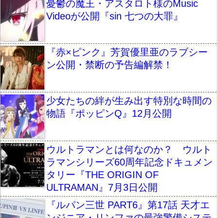
憂鬱の魔王・アスタロト様のMusic
Videoが公開『sin 七つの大罪』
『赤×ピンク』芳賀優里亜のラブシー
ン公開・禁断の予告編解禁！
少女たちの絆が生み出す特別な時間の
物語『ポッピンQ』12月公開
ウルトラマンとは何なのか？ ウルト
ラマンシリーズ60周年記念ドキュメン
タリー『THE ORIGIN OF
ULTRAMAN』7月3日公開
『ルパン三世 PART6』第17話 天才エ
ンジニア・リンファの最強警備システ