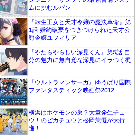
ムに挑むルパン
『転生王女と天才令嬢の魔法革命』第
1話 婚約破棄をつきつけられた天才公
爵令嬢ユフィリア
『やたらやらしい深見くん』第5話 自
分の魅力に無自覚な深見にイラつく梶
『ウルトラマンサーガ』ゆうばり国際
ファンタスティック映画祭2012
横浜はポケモンの巣？大量発生チュ
ウ！のピカチュウと松岡茉優が大行
進！