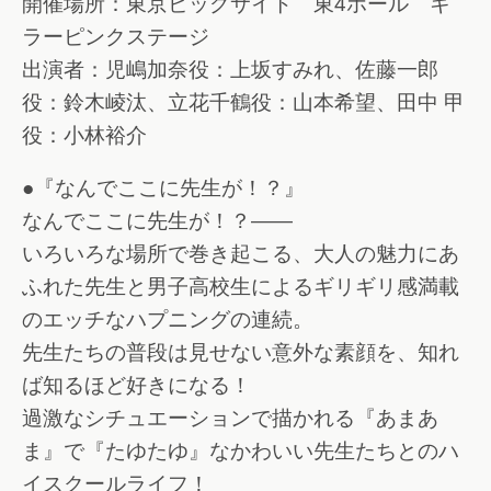
開催場所：東京ビッグサイト 東4ホール キ
ラーピンクステージ
出演者：児嶋加奈役：上坂すみれ、佐藤一郎
役：鈴木崚汰、立花千鶴役：山本希望、田中 甲
役：小林裕介
●『なんでここに先生が！？』
なんでここに先生が！？――
いろいろな場所で巻き起こる、大人の魅力にあ
ふれた先生と男子高校生によるギリギリ感満載
のエッチなハプニングの連続。
先生たちの普段は見せない意外な素顔を、知れ
ば知るほど好きになる！
過激なシチュエーションで描かれる『あまあ
ま』で『たゆたゆ』なかわいい先生たちとのハ
イスクールライフ！