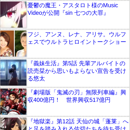
憂鬱の魔王・アスタロト様のMusic
Videoが公開『sin 七つの大罪』
フジ、アンヌ、レナ、アリサ。ウルフ
ェスでウルトラヒロイントークショー
『義妹生活』第5話 先輩アルバイトの
読売栞から思いもよらない宣告を受け
る悠太
『劇場版「鬼滅の刃」無限列車編』興
収400億円！ 世界興収517億円
『地獄楽』第12話 天仙の城「蓬莱」へ
と足を踏み入れる佐切たちを待ち受け