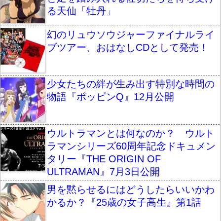
る天仙「牡丹」
幻のリュウソウジャーファイナルライ
ブツアー、おはなしCDとして発売！
少女たちの絆が生み出す特別な時間の
物語『ポッピンQ』12月公開
ウルトラマンとは何なのか？ ウルト
ラマンシリーズ60周年記念ドキュメン
タリー『THE ORIGIN OF
ULTRAMAN』7月3日公開
男を黙らせるにはどうしたらいいかわ
かるか？『25歳の女子高生』第1話