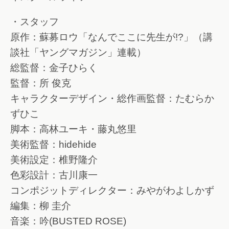
・スタッフ
原作：蘇募ロウ「なんでここに先生が!?」（講
談社「ヤングマガジン」連載）
総監督：金子ひらく
監督：所 俊克
キャラクターデザイン・総作画監督：たむらか
ずひこ
脚本：高林ユーキ・藤丸悠里
美術監督：hidehide
美術設定：椎野隆介
色彩設計：古川康一
コンポジットディレクター：みやがわよしかず
編集：柳 圭介
音楽：吟(BUSTED ROSE)