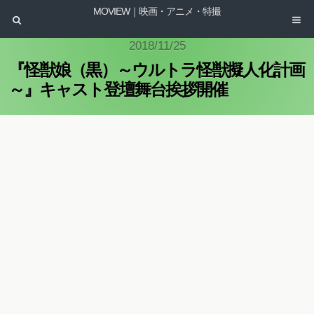
MOVIEW｜映画・アニメ・特撮
2018/11/25
『怪獣娘（黒）～ウルトラ怪獣擬人化計画
～』キャスト登壇舞台挨拶開催