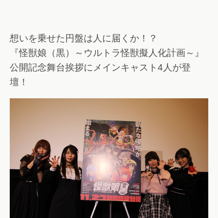
想いを乗せた円盤は人に届くか！？
『怪獣娘（黒）～ウルトラ怪獣擬人化計画～』
公開記念舞台挨拶にメインキャスト4人が登
壇！