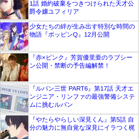
1話 婚約破棄をつきつけられた天才公
爵令嬢ユフィリア
少女たちの絆が生み出す特別な時間の
物語『ポッピンQ』12月公開
『赤×ピンク』芳賀優里亜のラブシー
ン公開・禁断の予告編解禁！
『ルパン三世 PART6』第17話 天才エ
ンジニア・リンファの最強警備システ
ムに挑むルパン
『やたらやらしい深見くん』第5話 自
分の魅力に無自覚な深見にイラつく梶