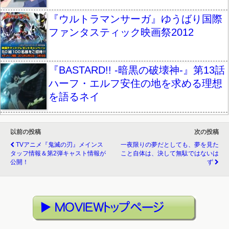
『ウルトラマンサーガ』ゆうばり国際
ファンタスティック映画祭2012
『BASTARD!! -暗黒の破壊神-』第13話
ハーフ・エルフ安住の地を求める理想
を語るネイ
以前の投稿
次の投稿
TVアニメ『鬼滅の刃』メインス
一夜限りの夢だとしても、夢を見た
タッフ情報＆第2弾キャスト情報が
こと自体は、決して無駄ではないは
公開！
ず