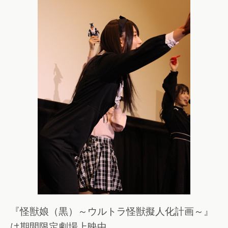
『怪獣娘（黒）～ウルトラ怪獣擬人化計画～』
は期間限定劇場上映中。