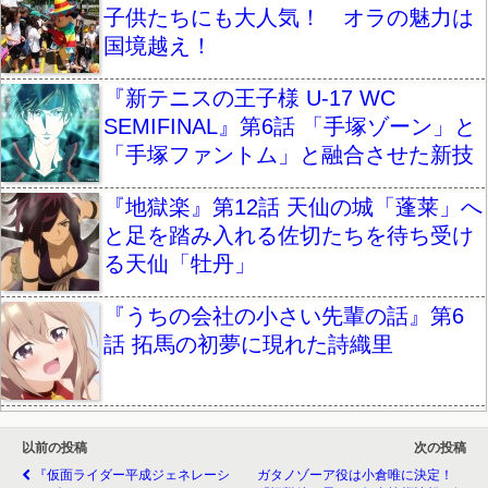
子供たちにも大人気！ オラの魅力は
国境越え！
『新テニスの王子様 U-17 WC
SEMIFINAL』第6話 「手塚ゾーン」と
「手塚ファントム」と融合させた新技
『地獄楽』第12話 天仙の城「蓬莱」へ
と足を踏み入れる佐切たちを待ち受け
る天仙「牡丹」
『うちの会社の小さい先輩の話』第6
話 拓馬の初夢に現れた詩織里
以前の投稿
次の投稿
『仮面ライダー平成ジェネレーシ
ガタノゾーア役は小倉唯に決定！