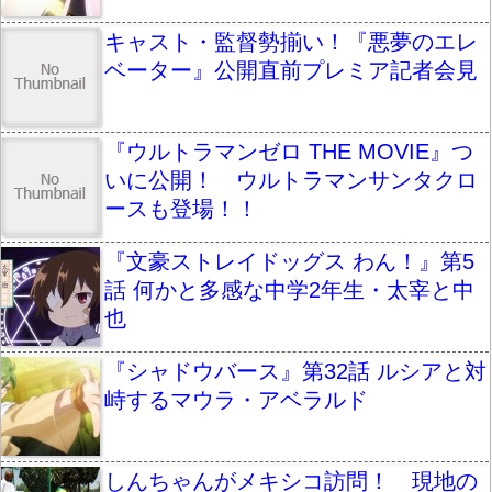
キャスト・監督勢揃い！『悪夢のエレ
ベーター』公開直前プレミア記者会見
『ウルトラマンゼロ THE MOVIE』つ
いに公開！ ウルトラマンサンタクロ
ースも登場！！
『文豪ストレイドッグス わん！』第5
話 何かと多感な中学2年生・太宰と中
也
『シャドウバース』第32話 ルシアと対
峙するマウラ・アベラルド
しんちゃんがメキシコ訪問！ 現地の