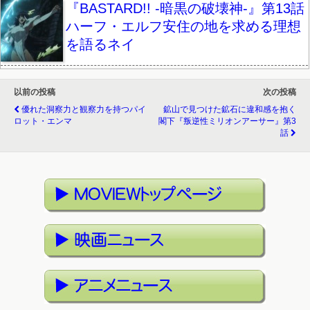
『BASTARD!! -暗黒の破壊神-』第13話
ハーフ・エルフ安住の地を求める理想
を語るネイ
以前の投稿
次の投稿
優れた洞察力と観察力を持つパイ
鉱山で見つけた鉱石に違和感を抱く
ロット・エンマ
閣下『叛逆性ミリオンアーサー』第3
話