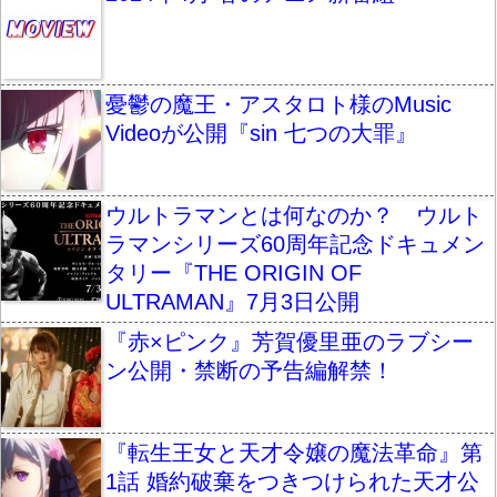
憂鬱の魔王・アスタロト様のMusic
Videoが公開『sin 七つの大罪』
ウルトラマンとは何なのか？ ウルト
ラマンシリーズ60周年記念ドキュメン
タリー『THE ORIGIN OF
ULTRAMAN』7月3日公開
『赤×ピンク』芳賀優里亜のラブシー
ン公開・禁断の予告編解禁！
『転生王女と天才令嬢の魔法革命』第
1話 婚約破棄をつきつけられた天才公