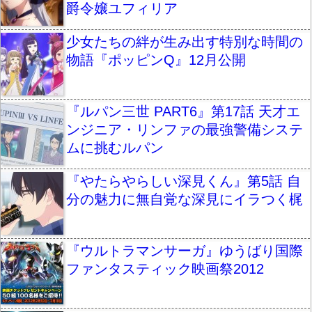
爵令嬢ユフィリア
少女たちの絆が生み出す特別な時間の
物語『ポッピンQ』12月公開
『ルパン三世 PART6』第17話 天才エ
ンジニア・リンファの最強警備システ
ムに挑むルパン
『やたらやらしい深見くん』第5話 自
分の魅力に無自覚な深見にイラつく梶
『ウルトラマンサーガ』ゆうばり国際
ファンタスティック映画祭2012