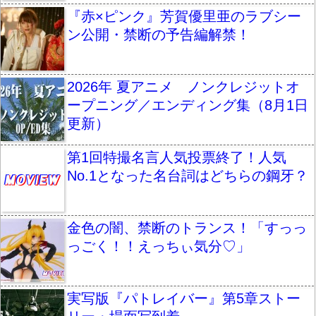
『赤×ピンク』芳賀優里亜のラブシー
ン公開・禁断の予告編解禁！
2026年 夏アニメ ノンクレジットオ
ープニング／エンディング集（8月1日
更新）
第1回特撮名言人気投票終了！人気
No.1となった名台詞はどちらの鋼牙？
金色の闇、禁断のトランス！「すっっ
っごく！！えっちぃ気分♡」
実写版『パトレイバー』第5章ストー