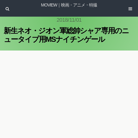
MOVIEW｜映画・アニメ・特撮
2018/11/01
新生ネオ・ジオン軍総帥シャア専用のニ
ュータイプ用MSナイチンゲール