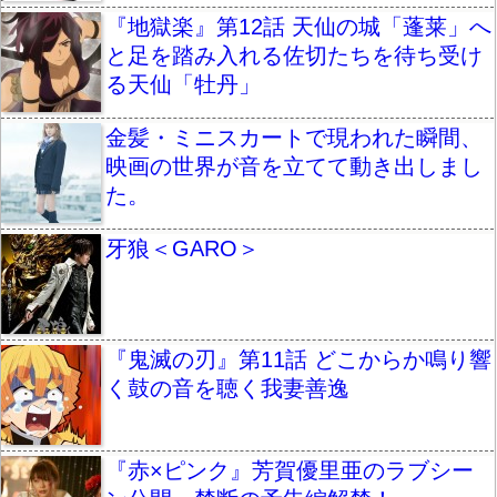
『地獄楽』第12話 天仙の城「蓬莱」へ
と足を踏み入れる佐切たちを待ち受け
る天仙「牡丹」
金髪・ミニスカートで現われた瞬間、
映画の世界が音を立てて動き出しまし
た。
牙狼＜GARO＞
『鬼滅の刃』第11話 どこからか鳴り響
く鼓の音を聴く我妻善逸
『赤×ピンク』芳賀優里亜のラブシー