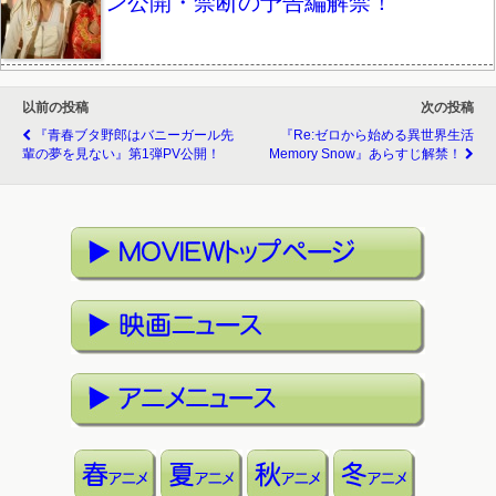
ン公開・禁断の予告編解禁！
以前の投稿
次の投稿
『青春ブタ野郎はバニーガール先
『Re:ゼロから始める異世界生活
輩の夢を見ない』第1弾PV公開！
Memory Snow』あらすじ解禁！