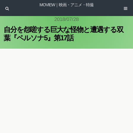
MOVIEW｜映画・アニメ・特撮
2018/07/28
自分を怨嗟する巨大な怪物と遭遇する双
葉『ペルソナ5』第17話