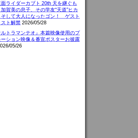
面ライダーカブト 20th 天を継ぐも
』加賀美の息子、その学友“天道”ヒカ
、そして大人になったゴン！ ゲスト
ャスト解禁
2026/05/28
ウルトラマンテオ』本篇映像使用のプ
モーション映像＆番宣ポスターお披露
026/05/26