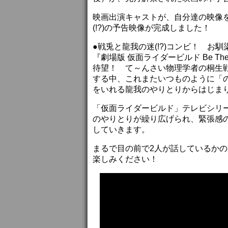
映画出演キャストが、自分達の映像
(!?)の予告映像が完成しました！
●戦兎と龍我の迷(!?)コンビ！ 
『劇場版 仮面ライダービルド Be T
待望！ て～んさい物理学者の桐生
する中、これまたいつものように「
をいれる龍我のやりとりからはじま
「仮面ライダービルド」テレビシリ
のやりとりが繰り広げられ、緊張感
していきます。
まるで目の前で2人が話しているか
楽しみください！