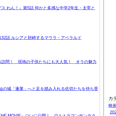
ス わん！』第5話 何かと多感な中学2年生・太宰と
32話 ルシアと対峙するマウラ・アベラルド
コ訪問！ 現地の子供たちにも大人気！ オラの魅力
天仙の城「蓬莱」へと足を踏み入れる佐切たちを待ち受
カ
映
2
THE MOVIE』ついに公開！ ウルトラマンサンタク