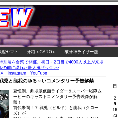
戦艦ヤマト
牙狼＜GARO＞
破牙神ライザー龍
の特別展を台湾で開催。初日・2日目で4000人以上が来場
の前に現れた殺人鬼ザック >>
X
Instagram
YouTube
』戦兎と龍我のゆる～いコメンタリー予告解禁
日
夏恒例、劇場版仮面ライダー＆スーパー戦隊ム
ービーのキャストコメンタリー予告映像が解
2
禁！
9
前代未聞！？ 戦兎（ビルド）と龍我（クロー
16
ズ）が！
23