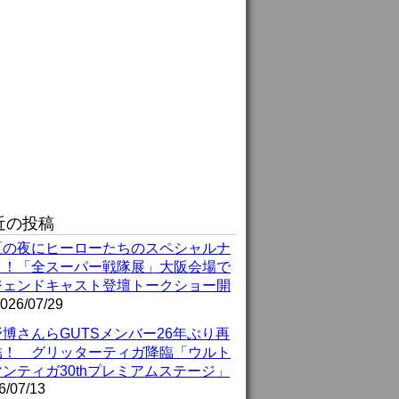
近の投稿
夏の夜にヒーローたちのスペシャルナ
ト！「全スーパー戦隊展」大阪会場で
ジェンドキャスト登壇トークショー開
026/07/29
博さんらGUTSメンバー26年ぶり再
結！ グリッターティガ降臨「ウルト
ンティガ30thプレミアムステージ」
6/07/13