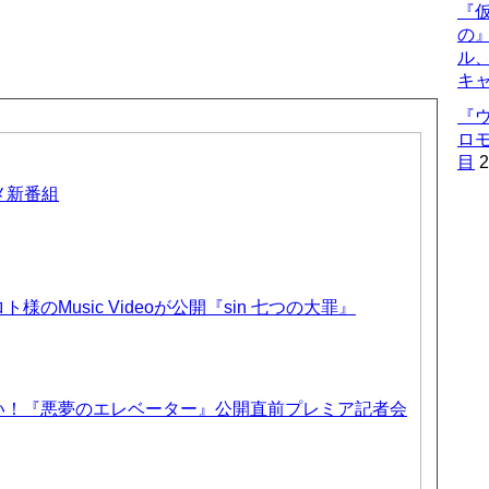
『仮
の
ル
キ
『
ロ
目
2
ニメ新番組
のMusic Videoが公開『sin 七つの大罪』
い！『悪夢のエレベーター』公開直前プレミア記者会