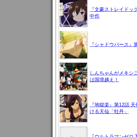
『文豪ストレイドッグ
中也
『シャドウバース』第
しんちゃんがメキシ
は国境越え！
『地獄楽』第12話 
ける天仙「牡丹」
『ウルトラマンゼロ 