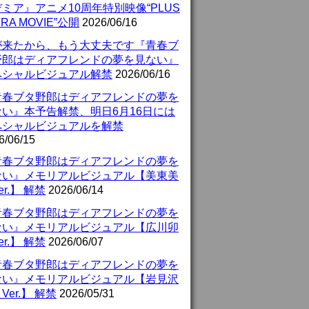
ミア』アニメ10周年特別映像“PLUS
TRA MOVIE”公開
2026/06/16
が来たから、もう大丈夫です『青春ブ
野郎はディアフレンドの夢を見ない』
ペシャルビジュアル解禁
2026/06/16
青春ブタ野郎はディアフレンドの夢を
ない』本予告解禁、明日6月16日には
ペシャルビジュアルを解禁
6/06/15
青春ブタ野郎はディアフレンドの夢を
ない』メモリアルビジュアル【美東美
er.】 解禁
2026/06/14
青春ブタ野郎はディアフレンドの夢を
ない』メモリアルビジュアル【広川卯
er.】 解禁
2026/06/07
青春ブタ野郎はディアフレンドの夢を
ない』メモリアルビジュアル【岩見沢
Ver.】 解禁
2026/05/31