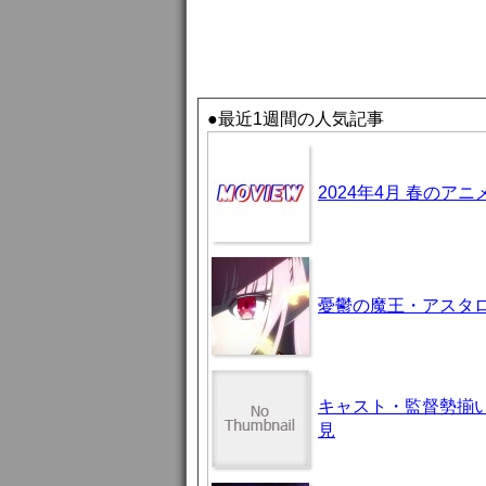
●最近1週間の人気記事
2024年4月 春のア
憂鬱の魔王・アスタロト様
キャスト・監督勢揃
見