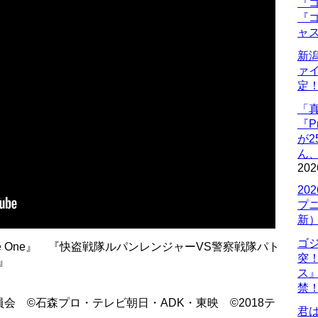
『ゴ
『ゴ
ャ
新
ァ
定
「
『P
が
ん
202
20
プ
新
ゴ
he One』 『快盗戦隊ルパンレンジャーVS警察戦隊パト
突
）』
ス
禁
会 ©石森プロ・テレビ朝日・ADK・東映 ©2018テ
君