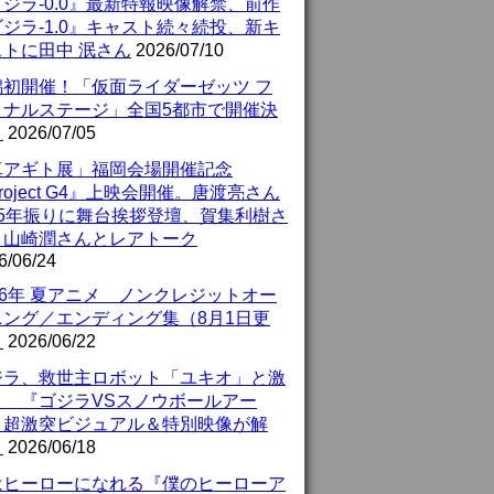
ジラ-0.0』最新特報映像解禁、前作
ジラ-1.0』キャスト続々続投、新キ
ストに田中 泯さん
2026/07/10
潟初開催！「仮面ライダーゼッツ フ
イナルステージ」全国5都市で開催決
！
2026/07/05
真アギト展」福岡会場開催記念
roject G4』上映会開催。唐渡亮さん
25年振りに舞台挨拶登壇、賀集利樹さ
、山崎潤さんとレアトーク
6/06/24
26年 夏アニメ ノンクレジットオー
ニング／エンディング集（8月1日更
）
2026/06/22
ジラ、救世主ロボット「ユキオ」と激
！ 『ゴジラVSスノウボールアー
』超激突ビジュアル＆特別映像が解
！
2026/06/18
はヒーローになれる『僕のヒーローア