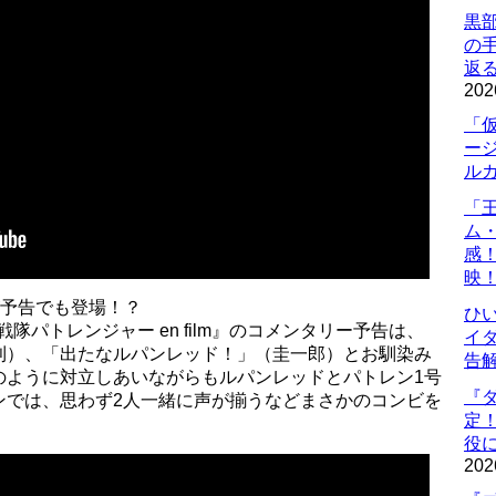
黒
の
返
202
「
ー
ル
「
ム
感
映
が予告でも登場！？
ひ
隊パトレンジャー en film』のコメンタリー予告は、
イダ
利）、「出たなルパンレッド！」（圭一郎）とお馴染み
告
のように対立しあいながらもルパンレッドとパトレン1号
『
ンでは、思わず2人一緒に声が揃うなどまさかのコンビを
定
役に
202