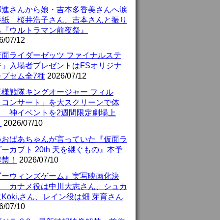
部進さんから娘・吉本多香美さんへ涙
手紙 桜井浩子さん、吉本さんと振り
る『ウルトラマン前夜祭』
6/07/12
仮面ライダーゼッツ ファイナルステ
ジ」入場者プレゼントはFSオリジナ
カプセム全7種
2026/07/12
王様戦隊キングオージャー フィル
・コンサート」を大スクリーンで体
！ 神イベントを2週間限定劇場上
！
2026/07/10
いおばあちゃんが言っていた『仮面ラ
ーカブト 20th 天を継ぐもの』本予
解禁！
2026/07/10
ダーウィンズゲーム』実写映画化決
！ カナメ役は中川大志さん、シュカ
Kōki,さん、レイン役は畑 芽育さん
6/07/10