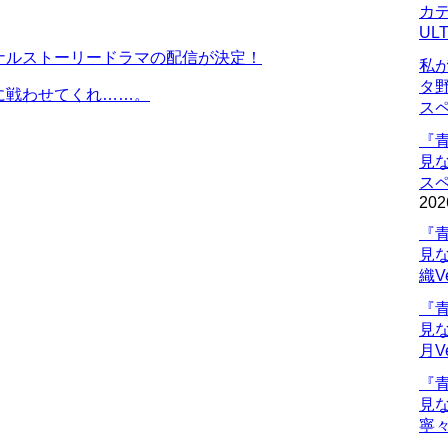
カデ
UL
ナルストーリードラマの配信が決定！
私
タ
に戦わせてくれ……。
ス
『
見
ス
202
『
見
織V
『
見
月V
『
見
寧々