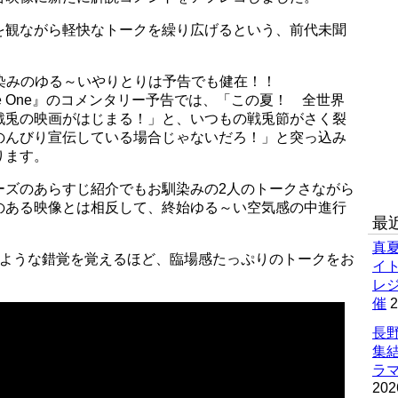
を観ながら軽快なトークを繰り広げるという、前代未聞
お馴染みのゆる～いやりとりは予告でも健在！！
he One』のコメンタリー予告では、「この夏！ 全世界
戦兎の映画がはじまる！」と、いつもの戦兎節がさく裂
のんびり宣伝している場合じゃないだろ！」と突っ込み
ります。
ーズのあらすじ紹介でもお馴染みの2人のトークさながら
のある映像とは相反して、終始ゆる～い空気感の中進行
最
真
のような錯覚を覚えるほど、臨場感たっぷりのトークをお
イ
レ
催
2
長野
集
ラマ
202