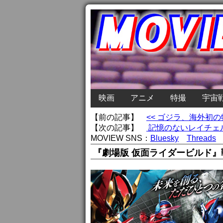
映画
アニメ
特撮
宇宙
【前の記事】
<< ゴジラ、海外初
【次の記事】
記憶のないレイチェル
MOVIEW SNS：
Bluesky
Threads
『劇場版 仮面ライダービルド