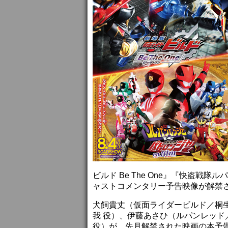
ビルド Be The One』『快盗戦隊
ャストコメンタリー予告映像が解禁
犬飼貴丈（仮面ライダービルド／桐
我 役）、伊藤あさひ（ルパンレッド
役）が、先月解禁された映画の本予