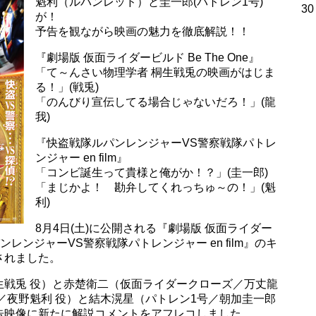
魁利（ルパンレッド）と圭一郎(パトレン1号)
30
が！
予告を観ながら映画の魅力を徹底解説！！
『劇場版 仮面ライダービルド Be The One』
「て～んさい物理学者 桐生戦兎の映画がはじま
る！」(戦兎)
「のんびり宣伝してる場合じゃないだろ！」(龍
我)
『快盗戦隊ルパンレンジャーVS警察戦隊パトレ
ンジャー en film』
「コンビ誕生って貴様と俺がか！？」(圭一郎)
「まじかよ！ 勘弁してくれっちゅ～の！」(魁
利)
8月4日(土)に公開される『劇場版 仮面ライダー
ルパンレンジャーVS警察戦隊パトレンジャー en film』のキ
されました。
生戦兎 役）と赤楚衛二（仮面ライダークローズ／万丈龍
／夜野魁利 役）と結木滉星（パトレン1号／朝加圭一郎
告映像に新たに解説コメントをアフレコしました。