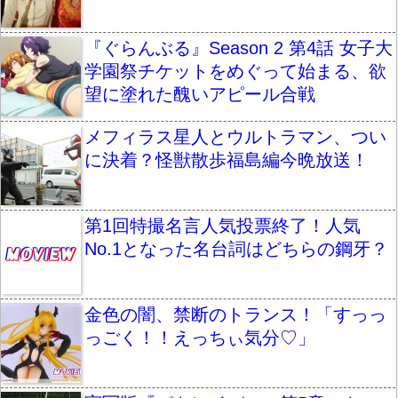
『ぐらんぶる』Season 2 第4話 女子大
学園祭チケットをめぐって始まる、欲
望に塗れた醜いアピール合戦
メフィラス星人とウルトラマン、つい
に決着？怪獣散歩福島編今晩放送！
第1回特撮名言人気投票終了！人気
No.1となった名台詞はどちらの鋼牙？
金色の闇、禁断のトランス！「すっっ
っごく！！えっちぃ気分♡」