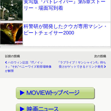
実写版『パトレイバー』第5章ストー
リー・場面写到着
科警研が開発したクウガ専用マシン・
ビートチェイサー2000
以前の投稿
次の投稿
ハロウィン記念『IT／イッ
『ラブライブ！サンシャイン!!』待ち
ト』“それ”ペニーワイズ初登場映像
受けがゲットできるドリンク発売
が解禁