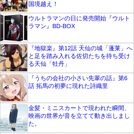
国境越え！
ウルトラマンの日に発売開始『ウルト
ラマン』BD-BOX
『地獄楽』第12話 天仙の城「蓬莱」へ
と足を踏み入れる佐切たちを待ち受け
る天仙「牡丹」
『うちの会社の小さい先輩の話』第6
話 拓馬の初夢に現れた詩織里
金髪・ミニスカートで現われた瞬間、
映画の世界が音を立てて動き出しまし
た。