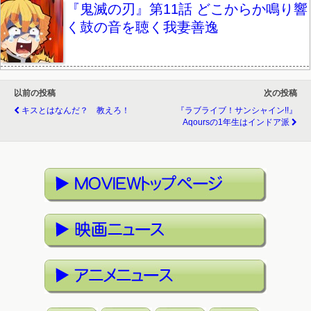
『鬼滅の刃』第11話 どこからか鳴り響
く鼓の音を聴く我妻善逸
以前の投稿
次の投稿
キスとはなんだ？ 教えろ！
『ラブライブ！サンシャイン!!』
Aqoursの1年生はインドア派