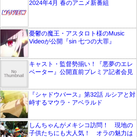
2024年4月 春のアニメ新番組
憂鬱の魔王・アスタロト様のMusic
Videoが公開『sin 七つの大罪』
キャスト・監督勢揃い！『悪夢のエレ
ベーター』公開直前プレミア記者会見
『シャドウバース』第32話 ルシアと対
峙するマウラ・アベラルド
しんちゃんがメキシコ訪問！ 現地の
子供たちにも大人気！ オラの魅力は