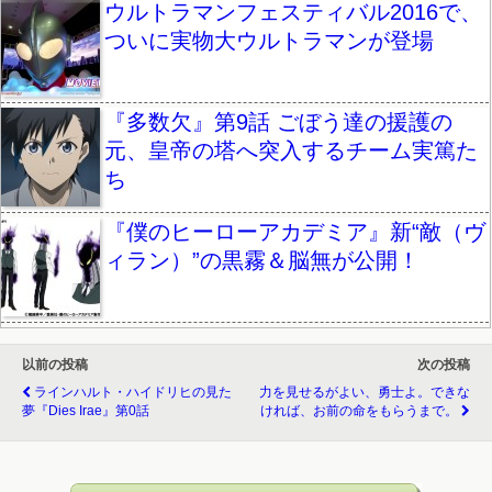
ウルトラマンフェスティバル2016で、
ついに実物大ウルトラマンが登場
『多数欠』第9話 ごぼう達の援護の
元、皇帝の塔へ突入するチーム実篤た
ち
『僕のヒーローアカデミア』新“敵（ヴ
ィラン）”の黒霧＆脳無が公開！
以前の投稿
次の投稿
ラインハルト・ハイドリヒの見た
力を見せるがよい、勇士よ。できな
夢『Dies Irae』第0話
ければ、お前の命をもらうまで。