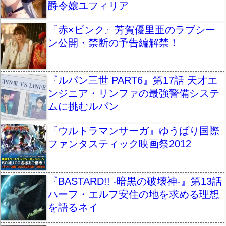
爵令嬢ユフィリア
『赤×ピンク』芳賀優里亜のラブシー
ン公開・禁断の予告編解禁！
『ルパン三世 PART6』第17話 天才エ
ンジニア・リンファの最強警備システ
ムに挑むルパン
『ウルトラマンサーガ』ゆうばり国際
ファンタスティック映画祭2012
『BASTARD!! -暗黒の破壊神-』第13話
ハーフ・エルフ安住の地を求める理想
を語るネイ