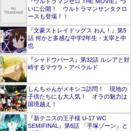
『ウルトラマンゼロ THE MOVIE』つ
いに公開！ ウルトラマンサンタクロ
ースも登場！！
『文豪ストレイドッグス わん！』第5
話 何かと多感な中学2年生・太宰と中
也
『シャドウバース』第32話 ルシアと対
峙するマウラ・アベラルド
しんちゃんがメキシコ訪問！ 現地の
子供たちにも大人気！ オラの魅力は
国境越え！
『新テニスの王子様 U-17 WC
SEMIFINAL』第6話 「手塚ゾーン」と