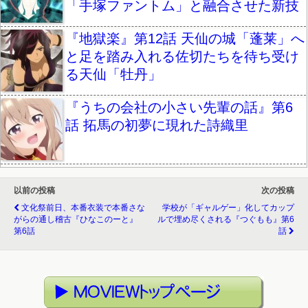
「手塚ファントム」と融合させた新技
『地獄楽』第12話 天仙の城「蓬莱」へ
と足を踏み入れる佐切たちを待ち受け
る天仙「牡丹」
『うちの会社の小さい先輩の話』第6
話 拓馬の初夢に現れた詩織里
以前の投稿
次の投稿
文化祭前日、本番衣装で本番さな
学校が「ギャルゲー」化してカップ
がらの通し稽古『ひなこのーと』
ルで埋め尽くされる『つぐもも』第6
第6話
話