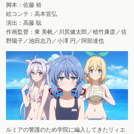
脚本：佐藤 裕
絵コンテ：高本宣弘
演出：高藤 聡
作画監督：東 美帆／川尻健太郎／植竹康彦／佐
野陽子／池田志乃／小澤 円／阿部達也
ルミアの警護のため学院に編入してきたリィエ