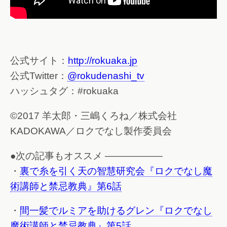
公式サイト：
http://rokuaka.jp
公式Twitter：
@rokudenashi_tv
ハッシュタグ：#rokuaka
©2017 羊太郎・三嶋くろね／株式会社
KADOKAWA／ロクでなし製作委員会
●次の記事もオススメ ——————
・
裏で糸を引く天の智慧研究会『ロクでなし魔
術講師と禁忌教典』第6話
・
間一髪でルミアを助けるグレン『ロクでなし
魔術講師と禁忌教典』第5話