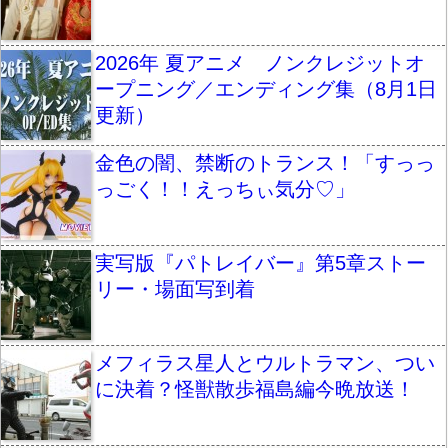
2026年 夏アニメ ノンクレジットオ
ープニング／エンディング集（8月1日
更新）
金色の闇、禁断のトランス！「すっっ
っごく！！えっちぃ気分♡」
実写版『パトレイバー』第5章ストー
リー・場面写到着
メフィラス星人とウルトラマン、つい
に決着？怪獣散歩福島編今晩放送！