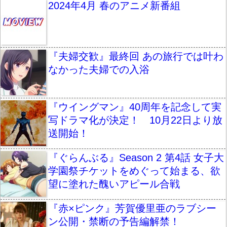
2024年4月 春のアニメ新番組
『夫婦交歓』最終回 あの旅行では叶わ
なかった夫婦での入浴
『ウイングマン』40周年を記念して実
写ドラマ化が決定！ 10月22日より放
送開始！
『ぐらんぶる』Season 2 第4話 女子大
学園祭チケットをめぐって始まる、欲
望に塗れた醜いアピール合戦
『赤×ピンク』芳賀優里亜のラブシー
ン公開・禁断の予告編解禁！