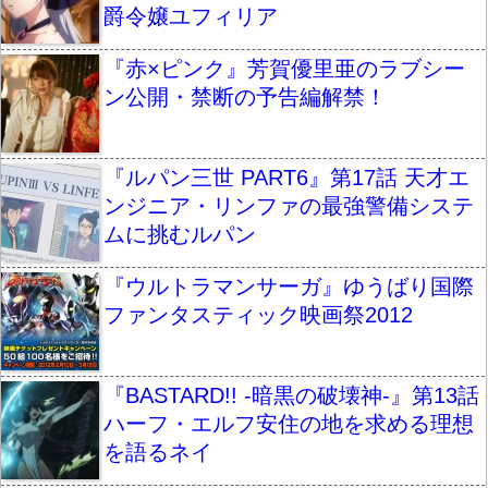
爵令嬢ユフィリア
『赤×ピンク』芳賀優里亜のラブシー
ン公開・禁断の予告編解禁！
『ルパン三世 PART6』第17話 天才エ
ンジニア・リンファの最強警備システ
ムに挑むルパン
『ウルトラマンサーガ』ゆうばり国際
ファンタスティック映画祭2012
『BASTARD!! -暗黒の破壊神-』第13話
ハーフ・エルフ安住の地を求める理想
を語るネイ