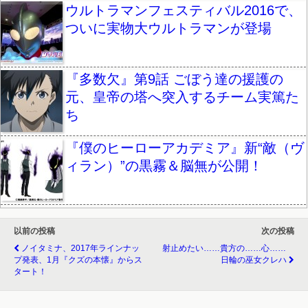
ウルトラマンフェスティバル2016で、
ついに実物大ウルトラマンが登場
『多数欠』第9話 ごぼう達の援護の
元、皇帝の塔へ突入するチーム実篤た
ち
『僕のヒーローアカデミア』新“敵（ヴ
ィラン）”の黒霧＆脳無が公開！
以前の投稿
次の投稿
ノイタミナ、2017年ラインナッ
射止めたい……貴方の……心……
プ発表、1月『クズの本懐』からス
日輪の巫女クレハ
タート！