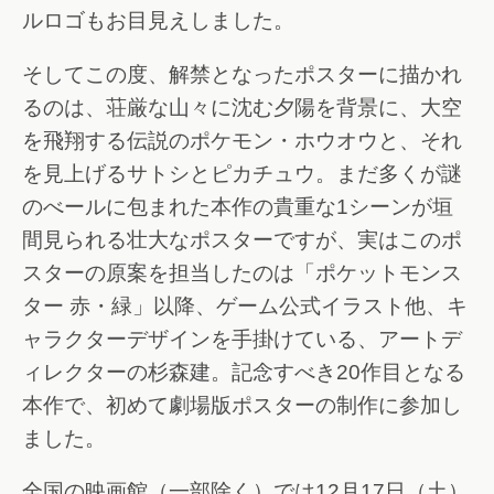
ルロゴもお目見えしました。
そしてこの度、解禁となったポスターに描かれ
るのは、荘厳な山々に沈む夕陽を背景に、大空
を飛翔する伝説のポケモン・ホウオウと、それ
を見上げるサトシとピカチュウ。まだ多くが謎
のべールに包まれた本作の貴重な1シーンが垣
間見られる壮大なポスターですが、実はこのポ
スターの原案を担当したのは「ポケットモンス
ター 赤・緑」以降、ゲーム公式イラスト他、キ
ャラクターデザインを手掛けている、アートデ
ィレクターの杉森建。記念すべき20作目となる
本作で、初めて劇場版ポスターの制作に参加し
ました。
全国の映画館（一部除く）では12月17日（土）