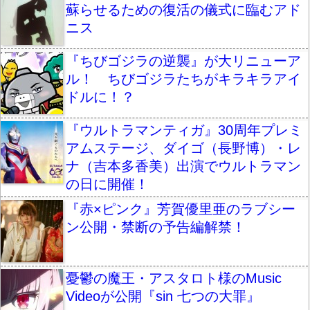
蘇らせるための復活の儀式に臨むアド
ニス
『ちびゴジラの逆襲』が大リニューア
ル！ ちびゴジラたちがキラキラアイ
ドルに！？
『ウルトラマンティガ』30周年プレミ
アムステージ、ダイゴ（長野博）・レ
ナ（吉本多香美）出演でウルトラマン
の日に開催！
『赤×ピンク』芳賀優里亜のラブシー
ン公開・禁断の予告編解禁！
憂鬱の魔王・アスタロト様のMusic
Videoが公開『sin 七つの大罪』