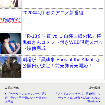
2020年4月 春のアニメ新番組
『R-18文学賞 vol.1 自縄自縛の私』椿
鬼奴さんコメント付きWEB限定スポッ
ト映像完成！
劇場版『黒執事 Book of the Atlantic』
公開日が決定！前売券発売開始！
以前の投稿
次の投稿
『ガーリッシュ ナンバー』第9
『アイドルメモリーズ』第10話、ル
話、売れっ子声優になった気でい
ーキーフェス参加が認められない
Shadow
る千歳