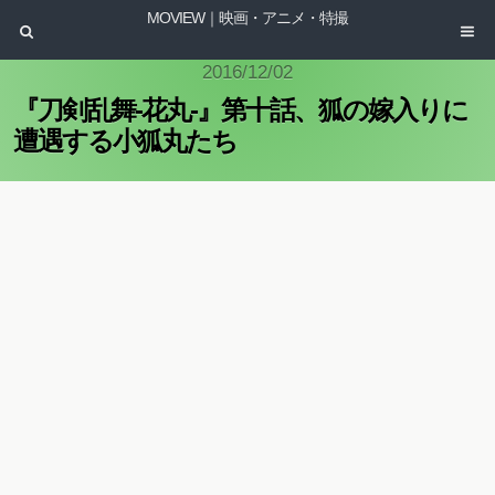
MOVIEW｜映画・アニメ・特撮
2016/12/02
『刀剣乱舞-花丸-』第十話、狐の嫁入りに
遭遇する小狐丸たち