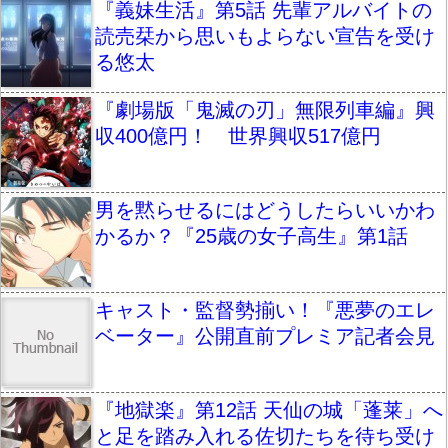
『義妹生活』第5話 先輩アルバイトの
読売栞から思いもよらない宣告を受け
る悠太
『劇場版「鬼滅の刃」無限列車編』興
収400億円！ 世界興収517億円
男を黙らせるにはどうしたらいいかわ
かるか？『25歳の女子高生』第1話
キャスト・監督勢揃い！『悪夢のエレ
ベーター』公開直前プレミア記者会見
『地獄楽』第12話 天仙の城「蓬莱」へ
と足を踏み入れる佐切たちを待ち受け