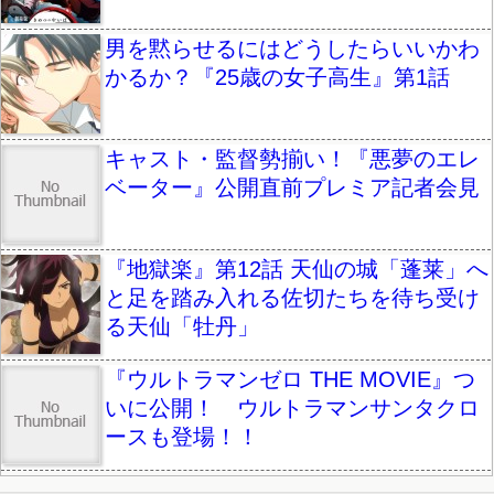
男を黙らせるにはどうしたらいいかわ
かるか？『25歳の女子高生』第1話
キャスト・監督勢揃い！『悪夢のエレ
ベーター』公開直前プレミア記者会見
『地獄楽』第12話 天仙の城「蓬莱」へ
と足を踏み入れる佐切たちを待ち受け
る天仙「牡丹」
『ウルトラマンゼロ THE MOVIE』つ
いに公開！ ウルトラマンサンタクロ
ースも登場！！