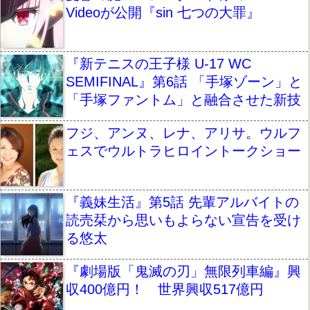
Videoが公開『sin 七つの大罪』
『新テニスの王子様 U-17 WC
SEMIFINAL』第6話 「手塚ゾーン」と
「手塚ファントム」と融合させた新技
フジ、アンヌ、レナ、アリサ。ウルフ
ェスでウルトラヒロイントークショー
『義妹生活』第5話 先輩アルバイトの
読売栞から思いもよらない宣告を受け
る悠太
『劇場版「鬼滅の刃」無限列車編』興
収400億円！ 世界興収517億円