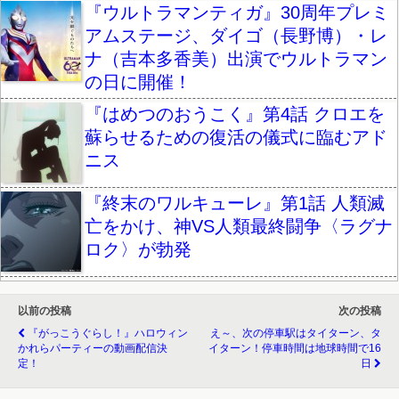
『ウルトラマンティガ』30周年プレミ
アムステージ、ダイゴ（長野博）・レ
ナ（吉本多香美）出演でウルトラマン
の日に開催！
『はめつのおうこく』第4話 クロエを
蘇らせるための復活の儀式に臨むアド
ニス
『終末のワルキューレ』第1話 人類滅
亡をかけ、神VS人類最終闘争〈ラグナ
ロク〉が勃発
以前の投稿
次の投稿
『がっこうぐらし！』ハロウィン
え～、次の停車駅はタイターン、タ
かれらパーティーの動画配信決
イターン！停車時間は地球時間で16
定！
日