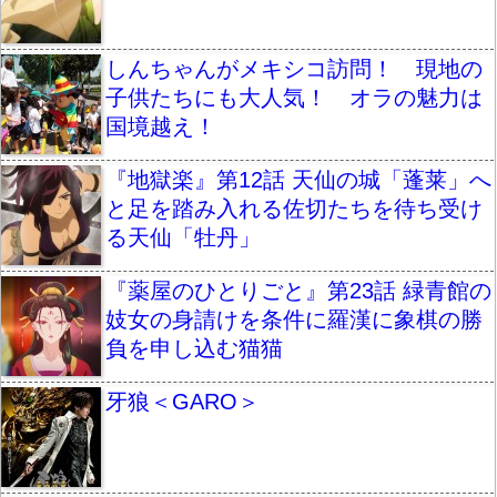
しんちゃんがメキシコ訪問！ 現地の
子供たちにも大人気！ オラの魅力は
国境越え！
『地獄楽』第12話 天仙の城「蓬莱」へ
と足を踏み入れる佐切たちを待ち受け
る天仙「牡丹」
『薬屋のひとりごと』第23話 緑青館の
妓女の身請けを条件に羅漢に象棋の勝
負を申し込む猫猫
牙狼＜GARO＞