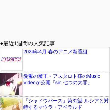
●最近1週間の人気記事
2024年4月 春のアニメ新番組
憂鬱の魔王・アスタロト様のMusic
Videoが公開『sin 七つの大罪』
『シャドウバース』第32話 ルシアと対
峙するマウラ・アベラルド