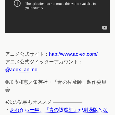
アニメ公式サイト：
http://www.ao-ex.com/
アニメ公式ツイッターアカウント：
@aoex_anime
©加藤和恵／集英社・「青の祓魔師」製作委員
会
●次の記事もオススメ ——————
・
あれから一年。『青の祓魔師』が劇場版とな