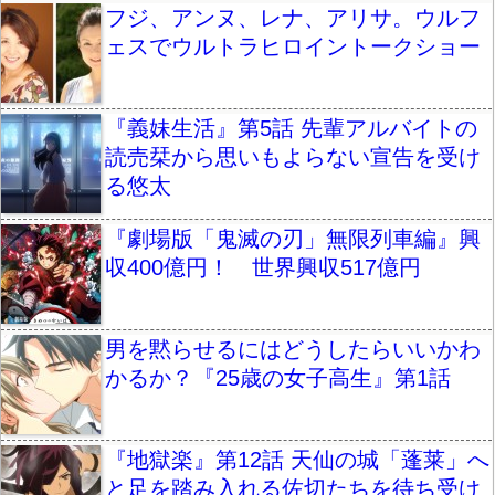
フジ、アンヌ、レナ、アリサ。ウルフ
ェスでウルトラヒロイントークショー
『義妹生活』第5話 先輩アルバイトの
読売栞から思いもよらない宣告を受け
る悠太
『劇場版「鬼滅の刃」無限列車編』興
収400億円！ 世界興収517億円
男を黙らせるにはどうしたらいいかわ
かるか？『25歳の女子高生』第1話
『地獄楽』第12話 天仙の城「蓬莱」へ
と足を踏み入れる佐切たちを待ち受け