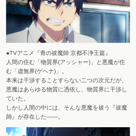
●TVアニメ『青の祓魔師 京都不浄王篇』
人間の住む「物質界(アッシャー)」と悪魔が住
む「虚無界(ゲヘナ)」。
本来は干渉することすらない二つの次元だが、
悪魔はあらゆる物質に憑依し、物質界に干渉し
ていた。
しかし人間の中には、そんな悪魔を祓う『祓魔
師』が存在した――。