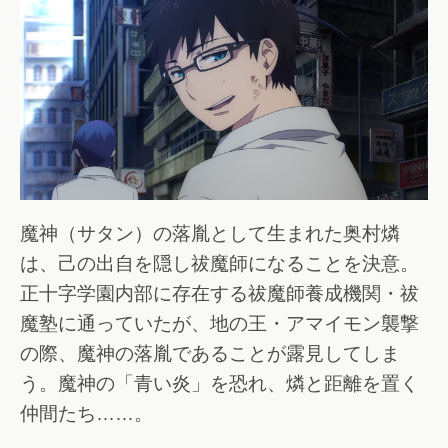
魔神（サタン）の落胤として生まれた奥村燐
は、己の出自を隠し祓魔師になることを決意。
正十字学園内部に存在する祓魔師養成機関・祓
魔塾に通っていたが、地の王・アマイモン襲撃
の際、魔神の落胤であることが露見してしま
う。魔神の「青い炎」を恐れ、燐と距離を置く
仲間たち……。