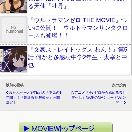
る天仙「牡丹」
『ウルトラマンゼロ THE MOVIE』つ
いに公開！ ウルトラマンサンタクロ
ースも登場！！
『文豪ストレイドッグス わん！』第5
話 何かと多感な中学2年生・太宰と中
也
以前の投稿
次の投稿
殺せんせーと3年E組の「本気の1
TVアニメ『Re:ゼロから始める異世
年間」！『劇場版 暗殺教室』公開
界生活』新OPのMVショートver公
決定！
開！