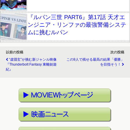
『ルパン三世 PART6』第17話 天才エ
ンジニア・リンファの最強警備システ
ムに挑むルパン
以前の投稿
次の投稿
“虚淵玄”が挑む新ジャンル映像
この9人で残せる最高の結果「優勝」
『Thunderbolt Fantasy 東離劍遊
を目指そう！
紀』