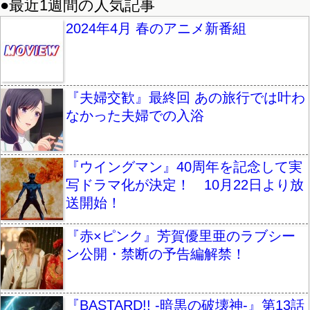
●最近1週間の人気記事
2024年4月 春のアニメ新番組
『夫婦交歓』最終回 あの旅行では叶わ
なかった夫婦での入浴
『ウイングマン』40周年を記念して実
写ドラマ化が決定！ 10月22日より放
送開始！
『赤×ピンク』芳賀優里亜のラブシー
ン公開・禁断の予告編解禁！
『BASTARD!! -暗黒の破壊神-』第13話