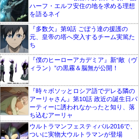
ハーフ・エルフ安住の地を求める理想
を語るネイ
『多数欠』第9話 ごぼう達の援護の
元、皇帝の塔へ突入するチーム実篤た
ち
『僕のヒーローアカデミア』新“敵（ヴ
ィラン）”の黒霧＆脳無が公開！
『時々ボソッとロシア語でデレる隣の
アーリャさん』第10話 政近の誕生日パ
ーティーに誘われなかったと知り、落
ち込むアーリャ
ウルトラマンフェスティバル2016で、
ついに実物大ウルトラマンが登場