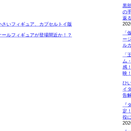
黒
の
返
202
小さいフィギュア、カプセルトイ版
「
ケールフィギュアが登場間近か！？
ー
ル
「
ム
感
映
ひ
イダ
告
『
定
役に
202