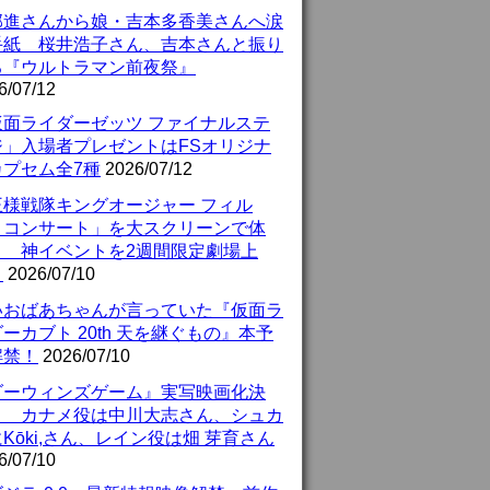
部進さんから娘・吉本多香美さんへ涙
手紙 桜井浩子さん、吉本さんと振り
る『ウルトラマン前夜祭』
6/07/12
仮面ライダーゼッツ ファイナルステ
ジ」入場者プレゼントはFSオリジナ
カプセム全7種
2026/07/12
王様戦隊キングオージャー フィル
・コンサート」を大スクリーンで体
！ 神イベントを2週間限定劇場上
！
2026/07/10
いおばあちゃんが言っていた『仮面ラ
ーカブト 20th 天を継ぐもの』本予
解禁！
2026/07/10
ダーウィンズゲーム』実写映画化決
！ カナメ役は中川大志さん、シュカ
Kōki,さん、レイン役は畑 芽育さん
6/07/10