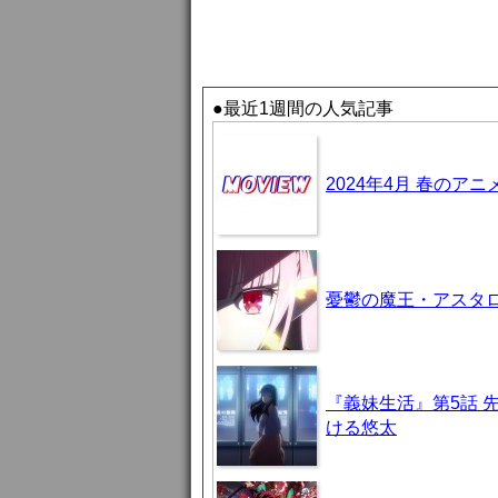
●最近1週間の人気記事
2024年4月 春のア
憂鬱の魔王・アスタロト様
『義妹生活』第5話 
ける悠太