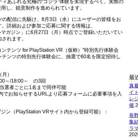
リティあふれる究極の“ゴジラ”体験を実現するべく、実際の
使用し、鋭意制作を進められています。
ンツの配信に先駆け、8月3日（水）にユーザーの皆様をお
す。詳細および参加ご応募に関する情報は、
ムメールマガジン」に6月27日（月）時点でご登録いただいてい
知されます。
ツ for PlayStation VR（仮称）”特別先行体験会
ンテンツの特別先行体験会に、抽選で60名を限定招待し
（月）
最
00～/18:00～ の3回
真
※当選者ごとに1名まで同伴可能
イ
ル内でお知らせするURLより応募フォームに必要事項を入
レ
催
2
マガジン（PlayStation VRサイト内から登録可能）：
長野
集
ラマ
202
開