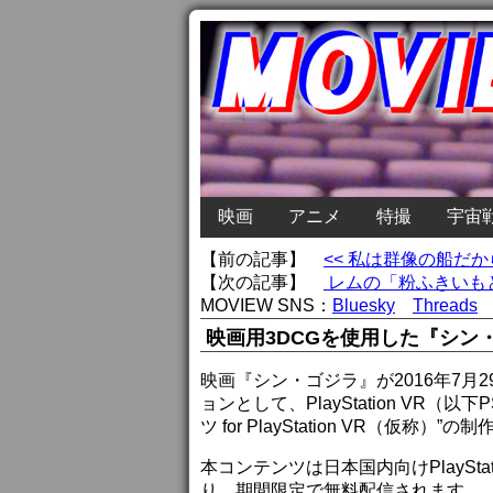
映画
アニメ
特撮
宇宙
【前の記事】
<< 私は群像の船だ
【次の記事】
レムの「粉ふきいもと
MOVIEW SNS：
Bluesky
Threads
映画用3DCGを使用した『シン
映画『シン・ゴジラ』が2016年7
ョンとして、PlayStation VR
ツ for PlayStation VR（仮称）
本コンテンツは日本国内向けPlayStat
り、期間限定で無料配信されます。