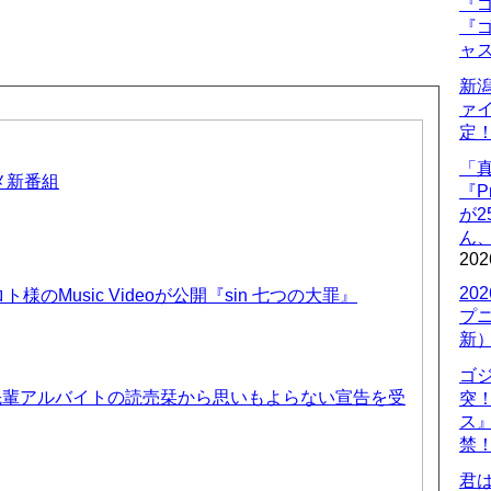
『ゴ
『ゴ
ャ
新
ァ
定
「
ニメ新番組
『P
が
ん
202
20
のMusic Videoが公開『sin 七つの大罪』
プ
新
ゴ
先輩アルバイトの読売栞から思いもよらない宣告を受
突
ス
禁
君