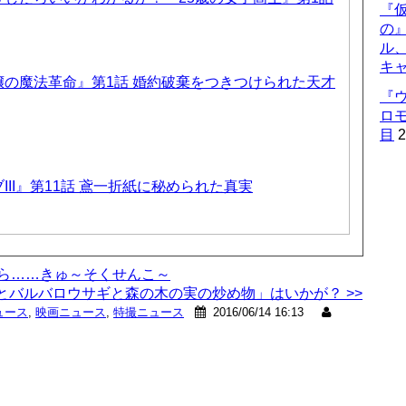
『仮
の
ル
キ
の魔法革命』第1話 婚約破棄をつきつけられた天才
『
ロ
目
2
II』第11話 鳶一折紙に秘められた真実
から……きゅ～そくせんこ～
バルバロウサギと森の木の実の炒め物」はいかが？ >>
ュース
,
映画ニュース
,
特撮ニュース
2016/06/14 16:13