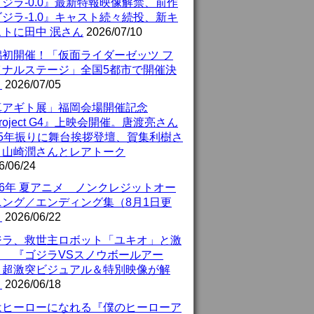
ジラ-0.0』最新特報映像解禁、前作
ジラ-1.0』キャスト続々続投、新キ
ストに田中 泯さん
2026/07/10
潟初開催！「仮面ライダーゼッツ フ
イナルステージ」全国5都市で開催決
！
2026/07/05
真アギト展」福岡会場開催記念
roject G4』上映会開催。唐渡亮さん
25年振りに舞台挨拶登壇、賀集利樹さ
、山崎潤さんとレアトーク
6/06/24
26年 夏アニメ ノンクレジットオー
ニング／エンディング集（8月1日更
）
2026/06/22
ジラ、救世主ロボット「ユキオ」と激
！ 『ゴジラVSスノウボールアー
』超激突ビジュアル＆特別映像が解
！
2026/06/18
はヒーローになれる『僕のヒーローア