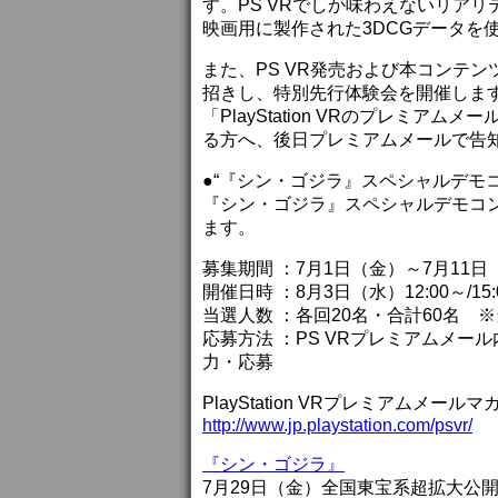
す。PS VRでしか味わえないリア
映画用に製作された3DCGデータを
また、PS VR発売および本コンテ
招きし、特別先行体験会を開催しま
「PlayStation VRのプレミア
る方へ、後日プレミアムメールで告
●“『シン・ゴジラ』スペシャルデモコンテン
『シン・ゴジラ』スペシャルデモコ
ます。
募集期間 ：7月1日（金）～7月11日
開催日時 ：8月3日（水）12:00～/15:
当選人数 ：各回20名・合計60名 
応募方法 ：PS VRプレミアムメー
力・応募
PlayStation VRプレミアムメール
http://www.jp.playstation.com/psvr/
『シン・ゴジラ』
7月29日（金）全国東宝系超拡大公