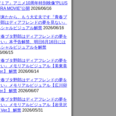
ミア』アニメ10周年特別映像“PLUS
TRA MOVIE”公開
2026/06/16
が来たから、もう大丈夫です『青春ブ
野郎はディアフレンドの夢を見ない』
ペシャルビジュアル解禁
2026/06/16
青春ブタ野郎はディアフレンドの夢を
ない』本予告解禁、明日6月16日には
ペシャルビジュアルを解禁
6/06/15
青春ブタ野郎はディアフレンドの夢を
ない』メモリアルビジュアル【美東美
er.】 解禁
2026/06/14
青春ブタ野郎はディアフレンドの夢を
ない』メモリアルビジュアル【広川卯
er.】 解禁
2026/06/07
青春ブタ野郎はディアフレンドの夢を
ない』メモリアルビジュアル【岩見沢
Ver.】 解禁
2026/05/31