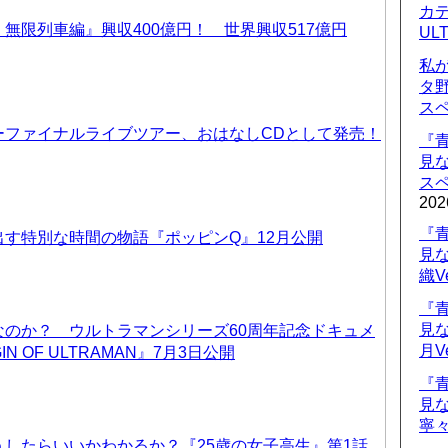
カデ
無限列車編』興収400億円！ 世界興収517億円
UL
私
タ
ス
ーファイナルライブツアー、おはなしCDとして発売！
『
見
ス
202
『
す特別な時間の物語『ポッピンQ』12月公開
見
織V
『
見
なのか？ ウルトラマンシリーズ60周年記念ドキュメ
月V
IN OF ULTRAMAN』7月3日公開
『
見
寧々
したらいいかわかるか？『25歳の女子高生』第1話