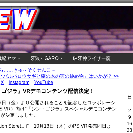
戦艦ヤマト
牙狼＜GARO＞
破牙神ライザー龍
から……きゅ～そくせんこ～
バルバロウサギと森の木の実の炒め物」はいかが？ >>
X
Instagram
YouTube
・ゴジラ』VRデモコンテンツ配信決定！
日
月29日（金）より公開されることを記念したコラボレーシ
（以下PS VR）向け“『シン・ゴジラ』スペシャルデモコンテン
2
”の制作が決定しました。
9
16
ion Storeにて、10月13日（木）のPS VR発売同日よ
23