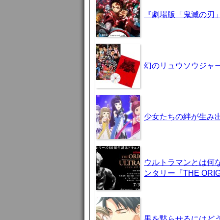
『劇場版「鬼滅の刃」
幻のリュウソウジャ
少女たちの絆が生み出
ウルトラマンとは何
ンタリー『THE ORIG
男を黙らせるにはどう