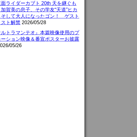
面ライダーカブト 20th 天を継ぐも
』加賀美の息子、その学友“天道”ヒカ
、そして大人になったゴン！ ゲスト
ャスト解禁
2026/05/28
ウルトラマンテオ』本篇映像使用のプ
モーション映像＆番宣ポスターお披露
026/05/26