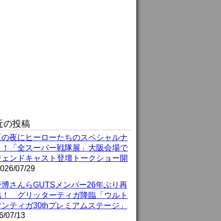
近の投稿
夏の夜にヒーローたちのスペシャルナ
ト！「全スーパー戦隊展」大阪会場で
ジェンドキャスト登壇トークショー開
026/07/29
博さんらGUTSメンバー26年ぶり再
結！ グリッターティガ降臨「ウルト
ンティガ30thプレミアムステージ」
6/07/13