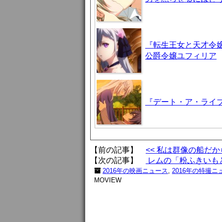
『転生王女と天才令嬢
公爵令嬢ユフィリア
『デート・ア・ライブI
【前の記事】
<< 私は群像の船だ
【次の記事】
レムの「粉ふきいもと
2016年の映画ニュース
,
2016年の特撮ニ
MOVIEW