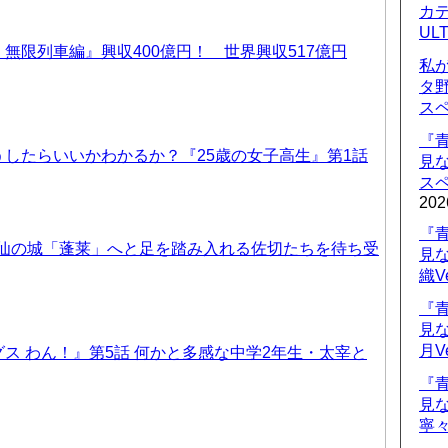
カデ
UL
無限列車編』興収400億円！ 世界興収517億円
私
タ
ス
『
したらいいかわかるか？『25歳の女子高生』第1話
見
ス
202
『
天仙の城「蓬莱」へと足を踏み入れる佐切たちを待ち受
見
織V
『
見
月V
ス わん！』第5話 何かと多感な中学2年生・太宰と
『
見
寧々