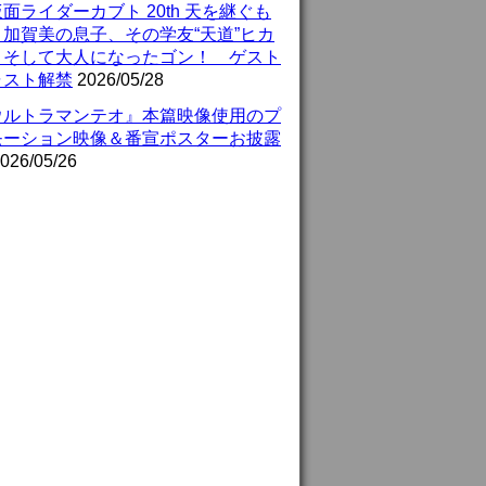
面ライダーカブト 20th 天を継ぐも
』加賀美の息子、その学友“天道”ヒカ
、そして大人になったゴン！ ゲスト
ャスト解禁
2026/05/28
ウルトラマンテオ』本篇映像使用のプ
モーション映像＆番宣ポスターお披露
026/05/26