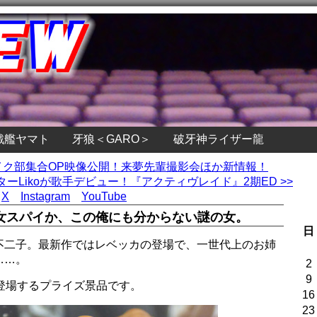
戦艦ヤマト
牙狼＜GARO＞
破牙神ライザー龍
』バイク部集合OP映像公開！来夢先輩撮影会ほか新情報！
ーLikoが歌手デビュー！『アクティヴレイド』2期ED >>
X
Instagram
YouTube
女スパイか、この俺にも分からない謎の女。
日
不二子。最新作ではレベッカの登場で、一世代上のお姉
……。
2
9
登場するプライズ景品です。
16
23