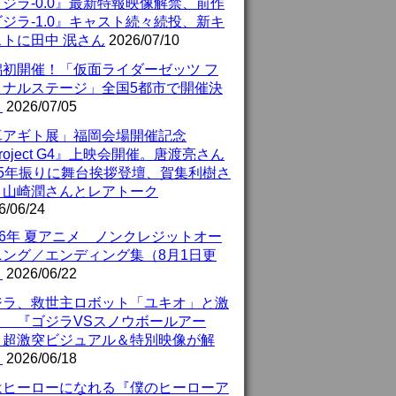
ジラ-0.0』最新特報映像解禁、前作
ジラ-1.0』キャスト続々続投、新キ
ストに田中 泯さん
2026/07/10
潟初開催！「仮面ライダーゼッツ フ
イナルステージ」全国5都市で開催決
！
2026/07/05
真アギト展」福岡会場開催記念
roject G4』上映会開催。唐渡亮さん
25年振りに舞台挨拶登壇、賀集利樹さ
、山崎潤さんとレアトーク
6/06/24
26年 夏アニメ ノンクレジットオー
ニング／エンディング集（8月1日更
）
2026/06/22
ジラ、救世主ロボット「ユキオ」と激
！ 『ゴジラVSスノウボールアー
』超激突ビジュアル＆特別映像が解
！
2026/06/18
はヒーローになれる『僕のヒーローア