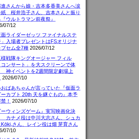
部進さんから娘・吉本多香美さんへ涙
手紙 桜井浩子さん、吉本さんと振り
る『ウルトラマン前夜祭』
6/07/12
仮面ライダーゼッツ ファイナルステ
ジ」入場者プレゼントはFSオリジナ
カプセム全7種
2026/07/12
王様戦隊キングオージャー フィル
・コンサート」を大スクリーンで体
！ 神イベントを2週間限定劇場上
！
2026/07/10
いおばあちゃんが言っていた『仮面ラ
ーカブト 20th 天を継ぐもの』本予
解禁！
2026/07/10
ダーウィンズゲーム』実写映画化決
！ カナメ役は中川大志さん、シュカ
Kōki,さん、レイン役は畑 芽育さん
6/07/10