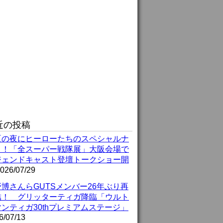
近の投稿
夏の夜にヒーローたちのスペシャルナ
ト！「全スーパー戦隊展」大阪会場で
ジェンドキャスト登壇トークショー開
026/07/29
博さんらGUTSメンバー26年ぶり再
結！ グリッターティガ降臨「ウルト
ンティガ30thプレミアムステージ」
6/07/13