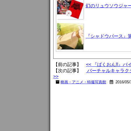
幻のリュウソウジャ
『シャドウバース』第
【前の記事】
<< 『ばくおん!!
【次の記事】
バーチャルキャラクタ
>>
映画・アニメ・特撮写真館
2016/05/