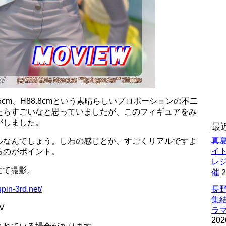
5.5cm、H88.8cmという素晴らしいプロポーションの不二
たらすごいなと思っていましたが、このフィギュアをみ
がしました。
最
真
ルなんでしょう。しわの感じとか、すごくリアルですよ
イ
るのがポイント。
レ
にて撮影。
催
2
upin-3rd.net/
長野
集
V
ラマ
202