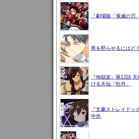
『劇場版「鬼滅の刃」
男を黙らせるにはどう
『地獄楽』第12話 
ける天仙「牡丹」
『文豪ストレイドッグ
中也