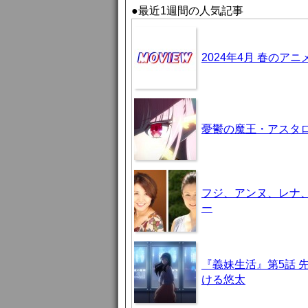
●最近1週間の人気記事
2024年4月 春のア
憂鬱の魔王・アスタロト様
フジ、アンヌ、レナ
ー
『義妹生活』第5話 
ける悠太