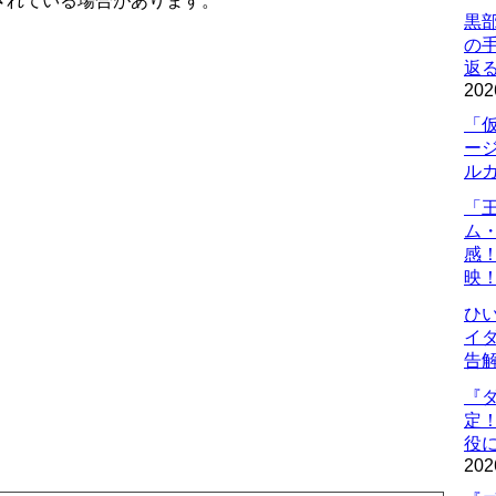
されている場合があります。
黒
の
返
202
「
ー
ル
「
ム
感
映
ひ
イダ
告
『
定
役に
202