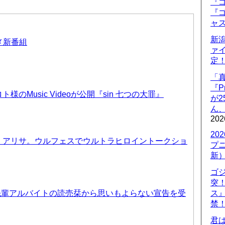
『ゴ
『ゴ
ャ
新
ニメ新番組
ァ
定
「
『P
のMusic Videoが公開『sin 七つの大罪』
が
ん
202
20
、アリサ。ウルフェスでウルトラヒロイントークショ
プ
新
ゴ
突
先輩アルバイトの読売栞から思いもよらない宣告を受
ス
禁
君