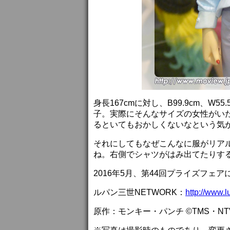
身長167cmに対し、B99.9cm、W5
子。実際にそんなサイズの女性がい
るといてもおかしくないなという気
それにしてもなぜこんなに服がリア
ね。右側でシャツがはみ出てたりす
2016年5月、第44回プライズフェア
ルパン三世NETWORK：
http://www.l
原作：モンキー・パンチ ©TMS・NT