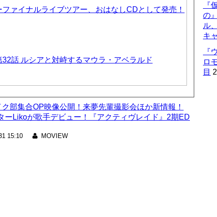
『仮
ーファイナルライブツアー、おはなしCDとして発売！
の
ル
キ
『
32話 ルシアと対峙するマウラ・アベラルド
ロ
目
2
』バイク部集合OP映像公開！来夢先輩撮影会ほか新情報！
ーLikoが歌手デビュー！『アクティヴレイド』2期ED
31 15:10
MOVIEW