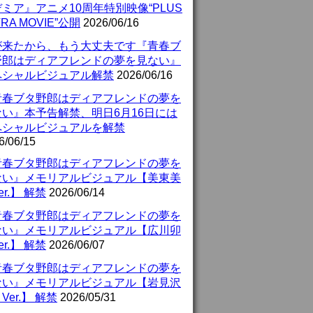
ミア』アニメ10周年特別映像“PLUS
TRA MOVIE”公開
2026/06/16
が来たから、もう大丈夫です『青春ブ
野郎はディアフレンドの夢を見ない』
ペシャルビジュアル解禁
2026/06/16
青春ブタ野郎はディアフレンドの夢を
ない』本予告解禁、明日6月16日には
ペシャルビジュアルを解禁
6/06/15
青春ブタ野郎はディアフレンドの夢を
ない』メモリアルビジュアル【美東美
er.】 解禁
2026/06/14
青春ブタ野郎はディアフレンドの夢を
ない』メモリアルビジュアル【広川卯
er.】 解禁
2026/06/07
青春ブタ野郎はディアフレンドの夢を
ない』メモリアルビジュアル【岩見沢
Ver.】 解禁
2026/05/31