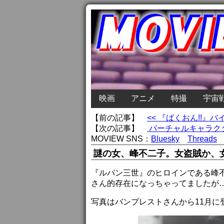
映画
アニメ
特撮
宇宙
【前の記事】
<< 『ばくおん!!
【次の記事】
バーチャルキャラクタ
MOVIEW SNS：
Bluesky
Threads
謎の女、峰不二子。女盗賊か、
『ルパン三世』のヒロインである峰
さん的存在になっちゃってましたが
写真はバンプレストさんから11月に