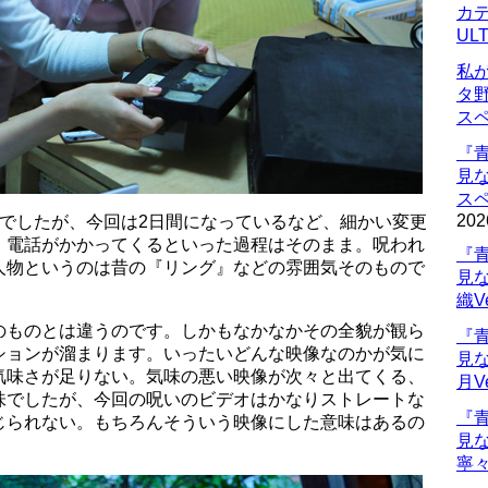
カデ
UL
私
タ
ス
『
見
ス
202
後でしたが、今回は2日間になっているなど、細かい変更
、電話がかかってくるといった過程はそのまま。呪われ
『
人物というのは昔の『リング』などの雰囲気そのもので
見
織V
のものとは違うのです。しかもなかなかその全貌が観ら
『
ションが溜まります。いったいどんな映像なのかが気に
見
気味さが足りない。気味の悪い映像が次々と出てくる、
月V
味でしたが、今回の呪いのビデオはかなりストレートな
『
じられない。もちろんそういう映像にした意味はあるの
見
寧々