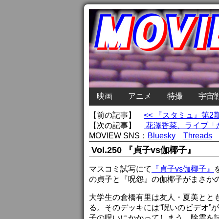
映画
アニメ
特撮
宇宙
【前の記事】
<< 『スタミュ』第
【次の記事】
花澤香菜、ライブ「か
MOVIEW SNS：
Bluesky
Threads
Vol.250 『貞子vs伽椰子』
マスコミ試写にて
『貞子vs伽椰子』
の貞子と『呪怨』の伽椰子がまさか
大学生の倉橋有里は友人・夏美とと
る。そのデッキには“呪いのビデオ”
子の呪いにかかってしまう。除霊を