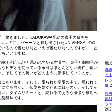
、驚きました。KADOKAWA配給の貞子の映画を
る……のに、バーーンと映し出されたUNIVERSALのロ
でいるので当たり前といえば当たり前なのですが……と
でもいいですね。
いの家も都市伝説と思われている世界で、貞子と伽椰子が
最
もうビデオを使っている家庭はほとんどない現在、呪い
真
か。そしてその呪いがどのように伝搬していくのか。
イ
レ
力にあります。そして、限られた期限の中で、呪われて
催
2
いに立ち向かい、伝染を防ぐために戦うのか。そしてそ
呪い。タイムリミットと、訪れるであろう凄惨な最期へ
長野
の醍醐味です。
集
ラマ
202