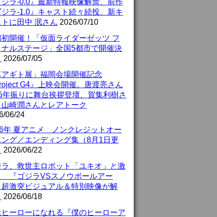
ジラ-0.0』最新特報映像解禁、前作
ジラ-1.0』キャスト続々続投、新キ
ストに田中 泯さん
2026/07/10
潟初開催！「仮面ライダーゼッツ フ
イナルステージ」全国5都市で開催決
！
2026/07/05
真アギト展」福岡会場開催記念
roject G4』上映会開催。唐渡亮さん
25年振りに舞台挨拶登壇、賀集利樹さ
、山崎潤さんとレアトーク
6/06/24
26年 夏アニメ ノンクレジットオー
ニング／エンディング集（8月1日更
）
2026/06/22
ジラ、救世主ロボット「ユキオ」と激
！ 『ゴジラVSスノウボールアー
』超激突ビジュアル＆特別映像が解
！
2026/06/18
はヒーローになれる『僕のヒーローア