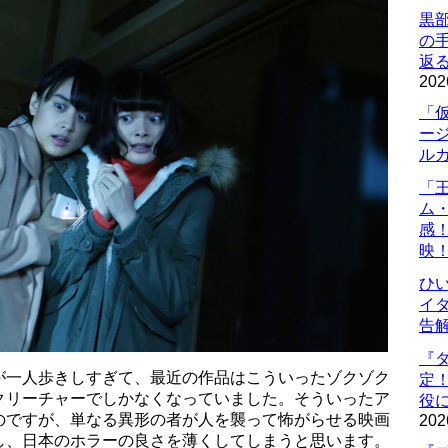
黒
の
返
202
「
ー
ル
「
ム
感
映
ひ
イダ
告
『
が一人歩きしすぎて、最近の作品はこういったゾクゾク
定
クリーチャーでしかなくなっていました。そういったア
役に
のですが、単なる異形の者が人を襲って怖がらせる映画
202
し、日本のホラーの良さを薄くしてしまうと思います。