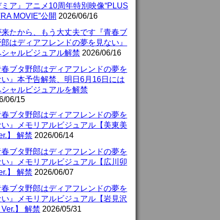
ミア』アニメ10周年特別映像“PLUS
TRA MOVIE”公開
2026/06/16
が来たから、もう大丈夫です『青春ブ
野郎はディアフレンドの夢を見ない』
ペシャルビジュアル解禁
2026/06/16
青春ブタ野郎はディアフレンドの夢を
ない』本予告解禁、明日6月16日には
ペシャルビジュアルを解禁
6/06/15
青春ブタ野郎はディアフレンドの夢を
ない』メモリアルビジュアル【美東美
er.】 解禁
2026/06/14
青春ブタ野郎はディアフレンドの夢を
ない』メモリアルビジュアル【広川卯
er.】 解禁
2026/06/07
青春ブタ野郎はディアフレンドの夢を
ない』メモリアルビジュアル【岩見沢
Ver.】 解禁
2026/05/31