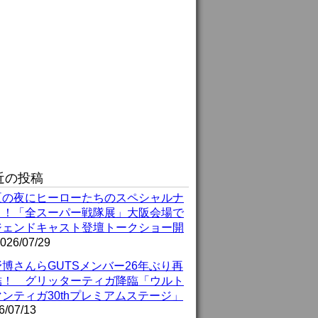
近の投稿
夏の夜にヒーローたちのスペシャルナ
ト！「全スーパー戦隊展」大阪会場で
ジェンドキャスト登壇トークショー開
026/07/29
博さんらGUTSメンバー26年ぶり再
結！ グリッターティガ降臨「ウルト
ンティガ30thプレミアムステージ」
6/07/13