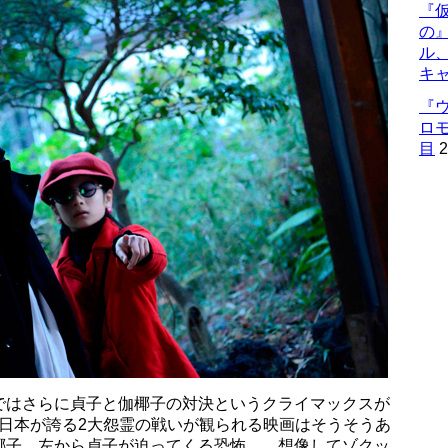
『仮
の
ル
キ
『
ロ
目
2
ではさらに貞子と伽椰子の対決というクライマックスが
日本が誇る2大怨霊の戦いが観られる映画はそうそうあ
椰子、左から貞子が迫ってくる恐怖……想像してゾクッ