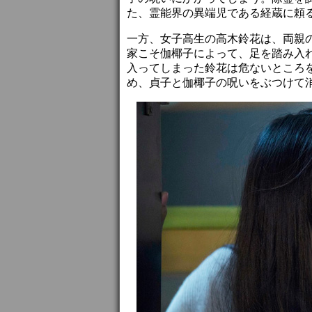
た、霊能界の異端児である経蔵に頼
一方、女子高生の高木鈴花は、両親
家こそ伽椰子によって、足を踏み入れ
入ってしまった鈴花は危ないところ
め、貞子と伽椰子の呪いをぶつけて