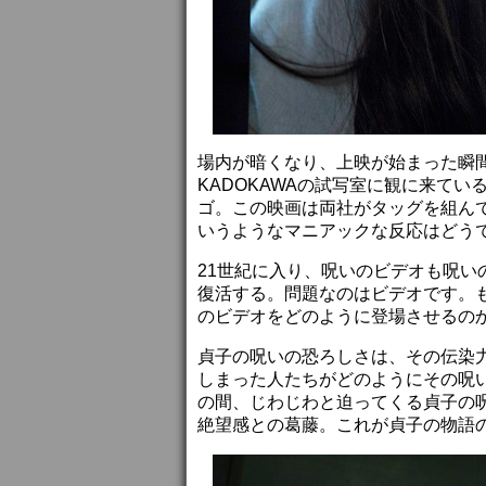
場内が暗くなり、上映が始まった瞬間
KADOKAWAの試写室に観に来てい
ゴ。この映画は両社がタッグを組ん
いうようなマニアックな反応はどう
21世紀に入り、呪いのビデオも呪
復活する。問題なのはビデオです。
のビデオをどのように登場させるの
貞子の呪いの恐ろしさは、その伝染
しまった人たちがどのようにその呪
の間、じわじわと迫ってくる貞子の
絶望感との葛藤。これが貞子の物語