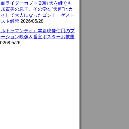
面ライダーカブト 20th 天を継ぐも
』加賀美の息子、その学友“天道”ヒカ
、そして大人になったゴン！ ゲスト
ャスト解禁
2026/05/28
ウルトラマンテオ』本篇映像使用のプ
モーション映像＆番宣ポスターお披露
026/05/26