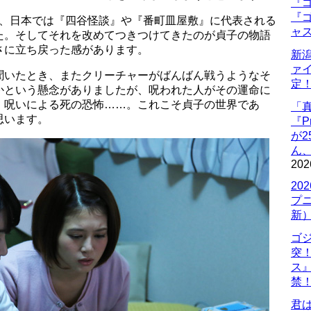
『ゴ
『ゴ
ら、日本では『四谷怪談』や『番町皿屋敷』に代表される
ャ
た。そしてそれを改めてつきつけてきたのが貞子の物語
さに立ち戻った感があります。
新
ァ
聞いたとき、またクリーチャーがばんばん戦うようなそ
定
かという懸念がありましたが、呪われた人がその運命に
、呪いによる死の恐怖……。これこそ貞子の世界であ
「
思います。
『P
が
ん
202
20
プ
新
ゴ
突
ス
禁
君