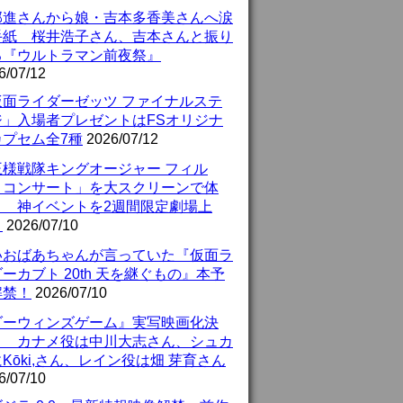
部進さんから娘・吉本多香美さんへ涙
手紙 桜井浩子さん、吉本さんと振り
る『ウルトラマン前夜祭』
6/07/12
仮面ライダーゼッツ ファイナルステ
ジ」入場者プレゼントはFSオリジナ
カプセム全7種
2026/07/12
王様戦隊キングオージャー フィル
・コンサート」を大スクリーンで体
！ 神イベントを2週間限定劇場上
！
2026/07/10
いおばあちゃんが言っていた『仮面ラ
ーカブト 20th 天を継ぐもの』本予
解禁！
2026/07/10
ダーウィンズゲーム』実写映画化決
！ カナメ役は中川大志さん、シュカ
Kōki,さん、レイン役は畑 芽育さん
6/07/10