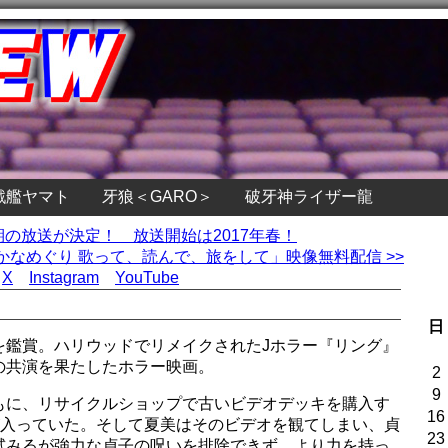
戦艦ヤマト
牙狼＜GARO＞
破牙神ライザー龍
2期の放送が決定！ 放送開始は2017年春！
なめぐり 歌って、読んで、旅をして」映像無料配信 >>
X
Instagram
YouTube
日
を鑑賞。ハリウッドでリメイクされたJホラー『リング』
の共演を果たしたホラー映画。
2
9
もに、リサイクルショップで古いビデオデッキを購入す
16
が入っていた。そして夏美はそのビデオを観てしまい、貞
23
試みるが強力な貞子の呪いを排除できず、より力を持っ