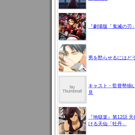
『劇場版「鬼滅の刃」
男を黙らせるにはどう
キャスト・監督勢揃
見
『地獄楽』第12話 
ける天仙「牡丹」