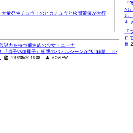
『仮
の
？大量発生チュウ！のピカチュウと松岡茉優が大行
ル
キ
『
ロ
目
2
の歌唱力を持つ飛翼族の少女・ニーナ
『貞子vs伽椰子』衝撃のバトルシーンが“初”解禁！ >>
ス
2016/05/20 16:08
MOVIEW