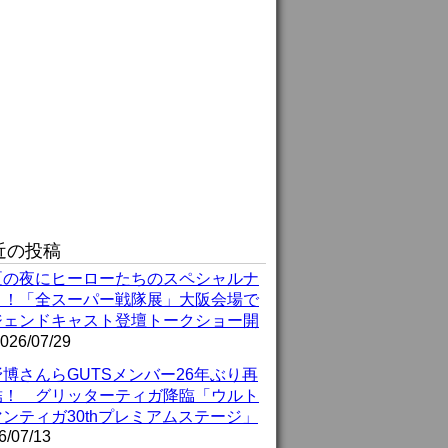
近の投稿
夏の夜にヒーローたちのスペシャルナ
ト！「全スーパー戦隊展」大阪会場で
ジェンドキャスト登壇トークショー開
026/07/29
博さんらGUTSメンバー26年ぶり再
結！ グリッターティガ降臨「ウルト
ンティガ30thプレミアムステージ」
6/07/13