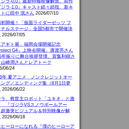
ジラ-0.0』最新特報映像解禁、前作
ジラ-1.0』キャスト続々続投、新キ
ストに田中 泯さん
2026/07/10
潟初開催！「仮面ライダーゼッツ フ
イナルステージ」全国5都市で開催決
！
2026/07/05
真アギト展」福岡会場開催記念
roject G4』上映会開催。唐渡亮さん
25年振りに舞台挨拶登壇、賀集利樹さ
、山崎潤さんとレアトーク
6/06/24
26年 夏アニメ ノンクレジットオー
ニング／エンディング集（8月1日更
）
2026/06/22
ジラ、救世主ロボット「ユキオ」と激
！ 『ゴジラVSスノウボールアー
』超激突ビジュアル＆特別映像が解
！
2026/06/18
はヒーローになれる『僕のヒーローア