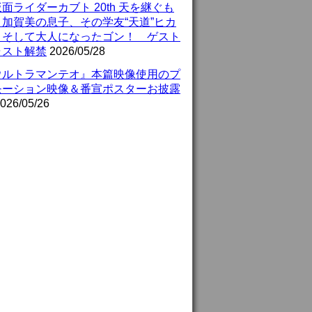
面ライダーカブト 20th 天を継ぐも
』加賀美の息子、その学友“天道”ヒカ
、そして大人になったゴン！ ゲスト
ャスト解禁
2026/05/28
ウルトラマンテオ』本篇映像使用のプ
モーション映像＆番宣ポスターお披露
026/05/26