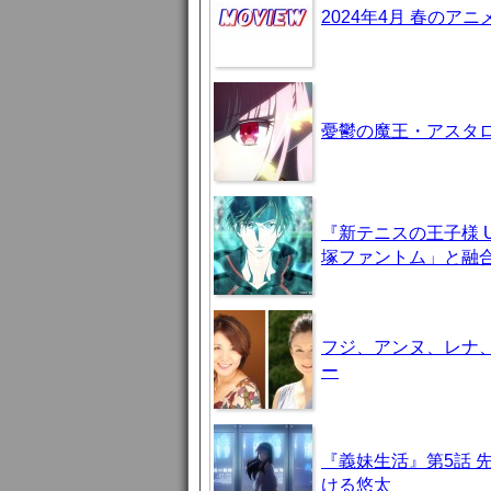
2024年4月 春のア
憂鬱の魔王・アスタロト様
『新テニスの王子様 U-
塚ファントム」と融
フジ、アンヌ、レナ
ー
『義妹生活』第5話 
ける悠太