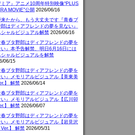
ミア』アニメ10周年特別映像“PLUS
TRA MOVIE”公開
2026/06/16
が来たから、もう大丈夫です『青春ブ
野郎はディアフレンドの夢を見ない』
ペシャルビジュアル解禁
2026/06/16
青春ブタ野郎はディアフレンドの夢を
ない』本予告解禁、明日6月16日には
ペシャルビジュアルを解禁
6/06/15
青春ブタ野郎はディアフレンドの夢を
ない』メモリアルビジュアル【美東美
er.】 解禁
2026/06/14
青春ブタ野郎はディアフレンドの夢を
ない』メモリアルビジュアル【広川卯
er.】 解禁
2026/06/07
青春ブタ野郎はディアフレンドの夢を
ない』メモリアルビジュアル【岩見沢
Ver.】 解禁
2026/05/31