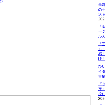
ジ
黒
の
返
202
「
ー
ル
「
ム
感
映
ひ
イダ
告
『
定
役に
202