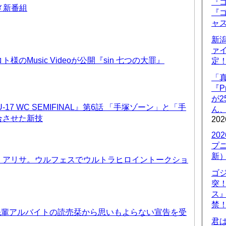
『ゴ
ニメ新番組
『ゴ
ャ
新
ァ
のMusic Videoが公開『sin 七つの大罪』
定
「
『P
が
17 WC SEMIFINAL』第6話 「手塚ゾーン」と「手
ん
合させた新技
202
20
プ
新
、アリサ。ウルフェスでウルトラヒロイントークショ
ゴ
突
ス
禁
先輩アルバイトの読売栞から思いもよらない宣告を受
君