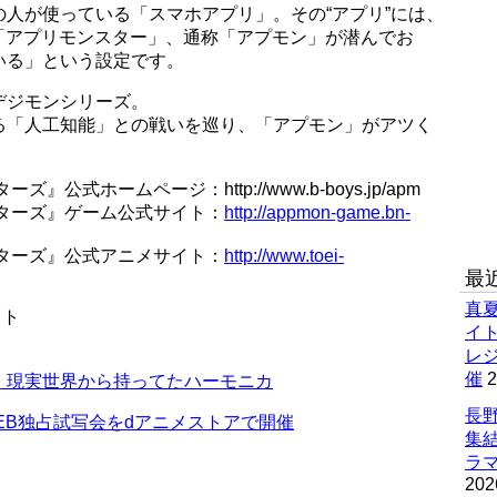
人が使っている「スマホアプリ」。その“アプリ”には、
「アプリモンスター」、通称「アプモン」が潜んでお
いる」という設定です。
デジモンシリーズ。
る「人工知能」との戦いを巡り、「アプモン」がアツく
式ホームページ：http://www.b-boys.jp/apm
ターズ』ゲーム公式サイト：
http://appmon-game.bn-
ターズ』公式アニメサイト：
http://www.toei-
最
真
クト
イ
レ
催
2
、現実世界から持ってたハーモニカ
長野
』WEB独占試写会をdアニメストアで開催
集
ラマ
202