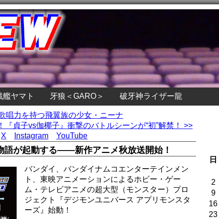
戦艦ヤマト
牙狼＜GARO＞
破牙神ライザー龍
の歌唱力を持つ飛翼族の少女・ニーナ
『貞子vs伽椰子』衝撃のバトルシーンが“初”解禁！ >>
X
Instagram
YouTube
物語が起動する――新作アニメ秋放送開始！
日
バンダイ、バンダイナムコエンターテインメン
ト、東映アニメーションによるホビー・ゲー
2
ム・テレビアニメの超大型（モンスター）プロ
9
ジェクト『デジモンユニバース アプリモンスタ
16
ーズ』始動！
23