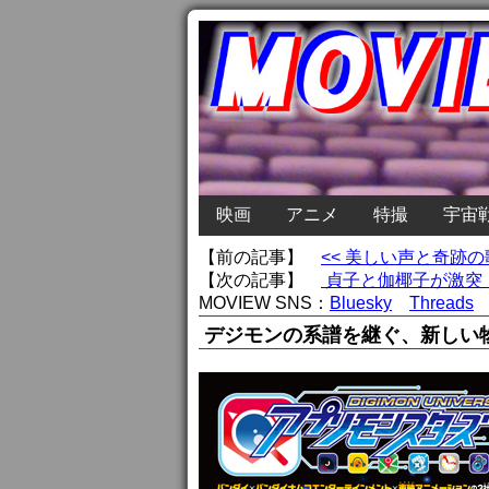
映画
アニメ
特撮
宇宙
【前の記事】
<< 美しい声と奇跡
【次の記事】
貞子と伽椰子が激突！
MOVIEW SNS：
Bluesky
Threads
デジモンの系譜を継ぐ、新しい