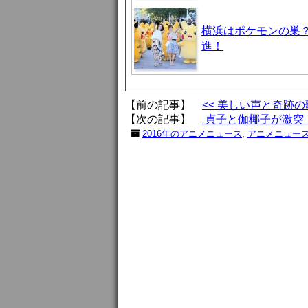
横浜はポケモンの巣
進！
【前の記事】
<< 美しい声と奇跡
【次の記事】
貞子と伽椰子が激突！
2016年のアニメニュース
,
アニメニュー