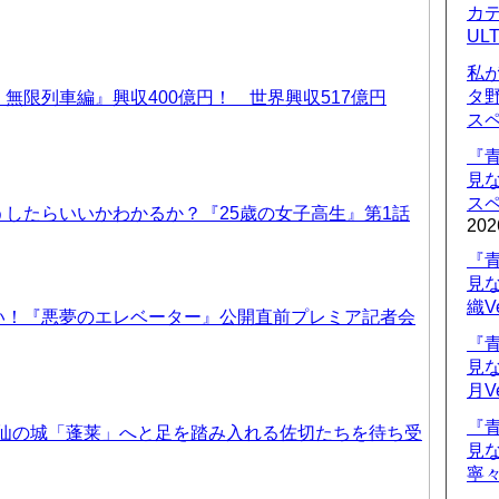
カデ
UL
私
タ
無限列車編』興収400億円！ 世界興収517億円
ス
『
見
ス
したらいいかわかるか？『25歳の女子高生』第1話
202
『
見
織V
い！『悪夢のエレベーター』公開直前プレミア記者会
『
見
月V
『
天仙の城「蓬莱」へと足を踏み入れる佐切たちを待ち受
見
寧々