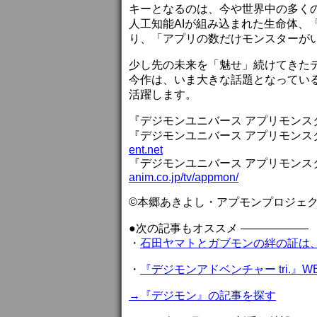
キーとなるのは、今や世界中の多くの
人工知能AIが組み込まれた生命体、
り、「アプリの数だけモンスターが
少し先の未来を「魅せ」続けてきた
今作は、いま大きな話題となってい
活躍します。
『デジモンユニバース アプリモンスターズ』公
『デジモンユニバース アプリモンス
ent.net
『デジモンユニバース アプリモンス
anim.co.jp/tv/appmon/
©本郷あきよし・アプモンプロジェ
●次の記事もオススメ ——————
・
石田ヤマトとガブモンの絆の証は
・
『デジモンアドベンチャー tri.
→『デジモン』の記事を探す