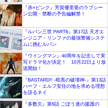
『赤×ピンク』芳賀優里亜のラブシー
ン公開・禁断の予告編解禁！
『ルパン三世 PART6』第17話 天才エ
ンジニア・リンファの最強警備システ
ムに挑むルパン
『ウイングマン』40周年を記念して実
写ドラマ化が決定！ 10月22日より放
送開始！
『BASTARD!! -暗黒の破壊神-』第13話
ハーフ・エルフ安住の地を求める理想
を語るネイ
『多数欠』第9話 ごぼう達の援護の