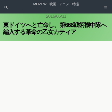
MOVIEW｜映画・アニメ・特撮
2016/05/11
東ドイツへと亡命し、第666戦術機中隊へ
編入する革命の乙女カティア