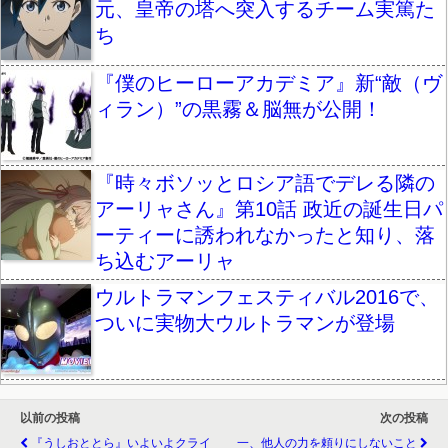
元、皇帝の塔へ突入するチーム実篤た
ち
『僕のヒーローアカデミア』新“敵（ヴ
ィラン）”の黒霧＆脳無が公開！
『時々ボソッとロシア語でデレる隣の
アーリャさん』第10話 政近の誕生日パ
ーティーに誘われなかったと知り、落
ち込むアーリャ
ウルトラマンフェスティバル2016で、
ついに実物大ウルトラマンが登場
以前の投稿
次の投稿
『うしおととら』いよいよクライ
一、他人の力を頼りにしないこと