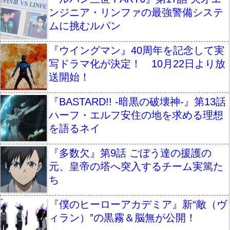
ンジニア・リンファの最強警備システ
ムに挑むルパン
『ウイングマン』40周年を記念して実
写ドラマ化が決定！ 10月22日より放
送開始！
『BASTARD!! -暗黒の破壊神-』第13話
ハーフ・エルフ安住の地を求める理想
を語るネイ
『多数欠』第9話 ごぼう達の援護の
元、皇帝の塔へ突入するチーム実篤た
ち
『僕のヒーローアカデミア』新“敵（ヴ
ィラン）”の黒霧＆脳無が公開！