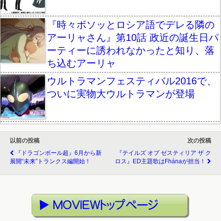
『時々ボソッとロシア語でデレる隣の
アーリャさん』第10話 政近の誕生日パ
ーティーに誘われなかったと知り、落
ち込むアーリャ
ウルトラマンフェスティバル2016で、
ついに実物大ウルトラマンが登場
以前の投稿
次の投稿
『ドラゴンボール超』6月から新
『テイルズ オブ ゼスティリア ザ ク
展開“未来”トランクス編開始！
ロス』ED主題歌はfhánaが担当！