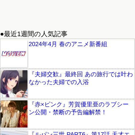
●最近1週間の人気記事
2024年4月 春のアニメ新番組
『夫婦交歓』最終回 あの旅行では叶わ
なかった夫婦での入浴
『赤×ピンク』芳賀優里亜のラブシー
ン公開・禁断の予告編解禁！
『ルパン三世 PART6』第17話 天才エ