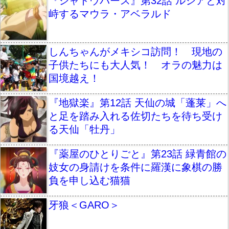
『シャドウバース』第32話 ルシアと対
峙するマウラ・アベラルド
しんちゃんがメキシコ訪問！ 現地の
子供たちにも大人気！ オラの魅力は
国境越え！
『地獄楽』第12話 天仙の城「蓬莱」へ
と足を踏み入れる佐切たちを待ち受け
る天仙「牡丹」
『薬屋のひとりごと』第23話 緑青館の
妓女の身請けを条件に羅漢に象棋の勝
負を申し込む猫猫
牙狼＜GARO＞