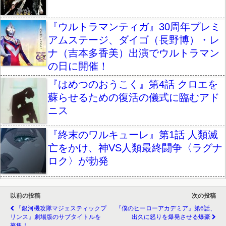
『ウルトラマンティガ』30周年プレミ
アムステージ、ダイゴ（長野博）・レ
ナ（吉本多香美）出演でウルトラマン
の日に開催！
『はめつのおうこく』第4話 クロエを
蘇らせるための復活の儀式に臨むアド
ニス
『終末のワルキューレ』第1話 人類滅
亡をかけ、神VS人類最終闘争〈ラグナ
ロク〉が勃発
以前の投稿
次の投稿
『銀河機攻隊マジェスティックプ
『僕のヒーローアカデミア』第6話、
リンス』劇場版のサブタイトルを
出久に怒りを爆発させる爆豪
募集！