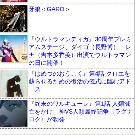
牙狼＜GARO＞
『ウルトラマンティガ』30周年プレミ
アムステージ、ダイゴ（長野博）・レ
ナ（吉本多香美）出演でウルトラマン
の日に開催！
『はめつのおうこく』第4話 クロエを
蘇らせるための復活の儀式に臨むアド
ニス
『終末のワルキューレ』第1話 人類滅
亡をかけ、神VS人類最終闘争〈ラグナ
ロク〉が勃発