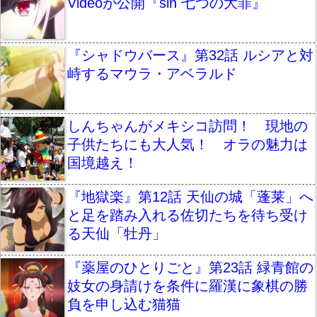
Videoが公開『sin 七つの大罪』
『シャドウバース』第32話 ルシアと対
峙するマウラ・アベラルド
しんちゃんがメキシコ訪問！ 現地の
子供たちにも大人気！ オラの魅力は
国境越え！
『地獄楽』第12話 天仙の城「蓬莱」へ
と足を踏み入れる佐切たちを待ち受け
る天仙「牡丹」
『薬屋のひとりごと』第23話 緑青館の
妓女の身請けを条件に羅漢に象棋の勝
負を申し込む猫猫