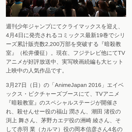
週刊少年ジャンプにてクライマックスを迎え、
4月4日に発売されるコミックス最新19巻でシリ
ーズ累計販売数2,200万部を突破する『暗殺教
室』（松井優征）。現在、フジテレビ他にてTV
アニメが好評放送中、実写映画続編も大ヒット
上映中の人気作品です。
3月27日（日）の「AnimeJapan 2016」エイベ
ックス・ピクチャーズブースにて、TVアニメ
『暗殺教室』のスペシャルステージが開催さ
れ、殺せんせー役の福山 潤さん、潮田 渚役の
渕上 舞さん、茅野カエデ役の洲崎 綾さん、そ
して赤羽 業（カルマ）役の岡本信彦さん4名の