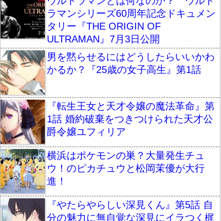
ウルトラマンとは何なのか？ ウルト
ラマンシリーズ60周年記念ドキュメン
タリー『THE ORIGIN OF
ULTRAMAN』7月3日公開
男を黙らせるにはどうしたらいいかわ
かるか？『25歳の女子高生』第1話
『転生王女と天才令嬢の魔法革命』第
1話 婚約破棄をつきつけられた天才公
爵令嬢ユフィリア
横浜はポケモンの巣？大量発生チュ
ウ！のピカチュウと松岡茉優が大行
進！
『やたらやらしい深見くん』第5話 自
分の魅力に無自覚な深見にイラつく梶