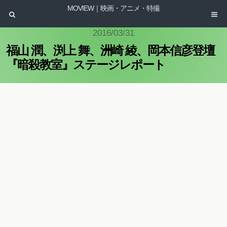
MOVIEW｜映画・アニメ・特撮
2016/03/31
福山 潤、渕上 舞、洲崎 綾、岡本信彦登壇
『暗殺教室』ステージレポート