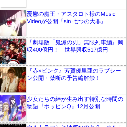
憂鬱の魔王・アスタロト様のMusic
Videoが公開『sin 七つの大罪』
『劇場版「鬼滅の刃」無限列車編』興
収400億円！ 世界興収517億円
『赤×ピンク』芳賀優里亜のラブシー
ン公開・禁断の予告編解禁！
少女たちの絆が生み出す特別な時間の
物語『ポッピンQ』12月公開