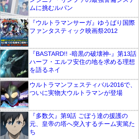
ムに挑むルパン
『ウルトラマンサーガ』ゆうばり国際
ファンタスティック映画祭2012
『BASTARD!! -暗黒の破壊神-』第13話
ハーフ・エルフ安住の地を求める理想
を語るネイ
ウルトラマンフェスティバル2016で、
ついに実物大ウルトラマンが登場
『多数欠』第9話 ごぼう達の援護の
元、皇帝の塔へ突入するチーム実篤た
ち