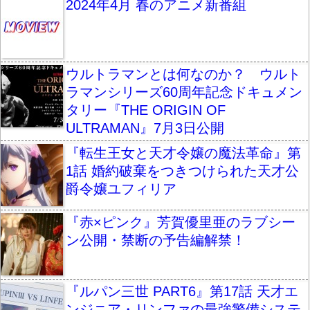
2024年4月 春のアニメ新番組
ウルトラマンとは何なのか？ ウルト
ラマンシリーズ60周年記念ドキュメン
タリー『THE ORIGIN OF
ULTRAMAN』7月3日公開
『転生王女と天才令嬢の魔法革命』第
1話 婚約破棄をつきつけられた天才公
爵令嬢ユフィリア
『赤×ピンク』芳賀優里亜のラブシー
ン公開・禁断の予告編解禁！
『ルパン三世 PART6』第17話 天才エ
ンジニア・リンファの最強警備システ