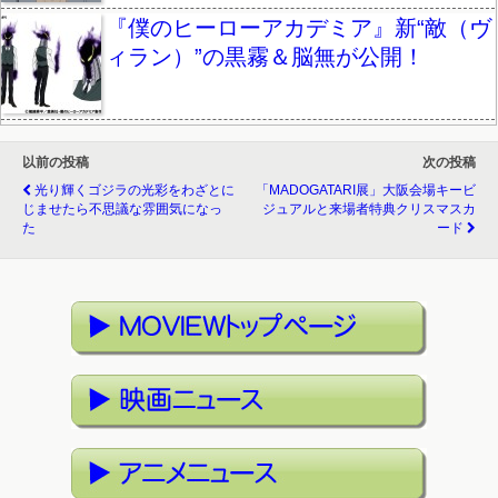
『僕のヒーローアカデミア』新“敵（ヴ
ィラン）”の黒霧＆脳無が公開！
以前の投稿
次の投稿
光り輝くゴジラの光彩をわざとに
「MADOGATARI展」大阪会場キービ
じませたら不思議な雰囲気になっ
ジュアルと来場者特典クリスマスカ
た
ード