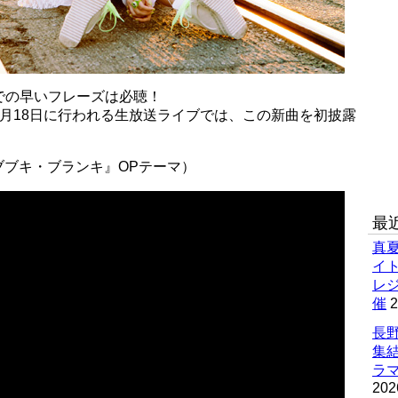
での早いフレーズは必聴！
、12月18日に行われる生放送ライブでは、この新曲を初披露
」（『ブブキ・ブランキ』OPテーマ）
最
真
イ
レ
催
2
長野
集
ラマ
202