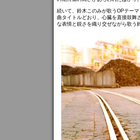
続いて、鈴木このみが歌うOPテーマ「Be
曲タイトルどおり、心臓を直接鼓舞
な表情と鋭さを織り交ぜながら歌う