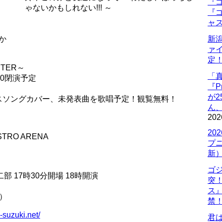
『ゴ
ゃないかもしれない!!! ～
『ゴ
ャ
か
新
ァ
定
TER～
「
:00閉演予定
『P
が
クリスマスソングカバー、未発表曲を歌唱予定！観覧無料！
ん
202
20
RO ARENA
プ
新
ゴ
二部 17時30分開場 18時開演
突
ス
）
禁
-suzuki.net/
君