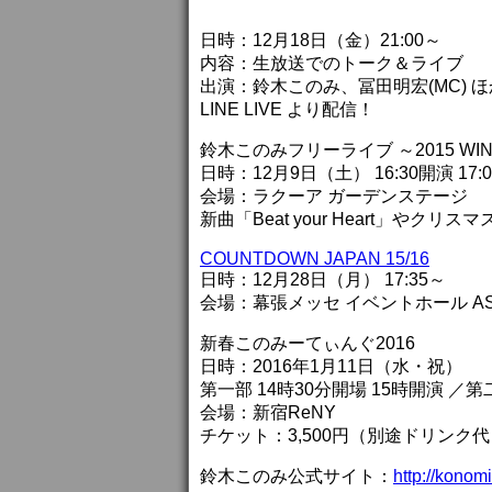
日時：12月18日（金）21:00～
内容：生放送でのトーク＆ライブ
出演：鈴木このみ、冨田明宏(MC) ほ
LINE LIVE より配信！
鈴木このみフリーライブ ～2015 WIN
日時：12月9日（土） 16:30開演 17
会場：ラクーア ガーデンステージ
新曲「Beat your Heart」や
COUNTDOWN JAPAN 15/16
日時：12月28日（月） 17:35～
会場：幕張メッセ イベントホール AST
新春このみーてぃんぐ2016
日時：2016年1月11日（水・祝）
第一部 14時30分開場 15時開演 ／第
会場：新宿ReNY
チケット：3,500円（別途ドリンク代
鈴木このみ公式サイト：
http://konomi