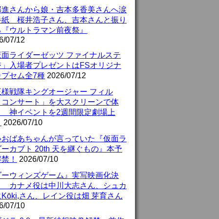
部進さんから娘・吉本多香美さんへ涙
手紙 桜井浩子さん、吉本さんと振り
る『ウルトラマン前夜祭』
6/07/12
仮面ライダーゼッツ ファイナルステ
ジ」入場者プレゼントはFSオリジナ
カプセム全7種
2026/07/12
王様戦隊キングオージャー フィル
・コンサート」を大スクリーンで体
！ 神イベントを2週間限定劇場上
！
2026/07/10
いおばあちゃんが言っていた『仮面ラ
ーカブト 20th 天を継ぐもの』本予
解禁！
2026/07/10
ダーウィンズゲーム』実写映画化決
！ カナメ役は中川大志さん、シュカ
Kōki,さん、レイン役は畑 芽育さん
6/07/10