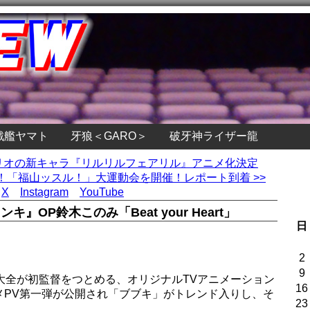
戦艦ヤマト
牙狼＜GARO＞
破牙神ライザー龍
ンリオの新キャラ『リルリルフェアリル』アニメ化決定
「福山ッスル！」大運動会を開催！レポート到着 >>
X
Instagram
YouTube
OP鈴木このみ「Beat your Heart」
日
2
9
大全が初監督をつとめる、オリジナルTVアニメーション
16
メPV第一弾が公開され「ブブキ」がトレンド入りし、そ
23
。