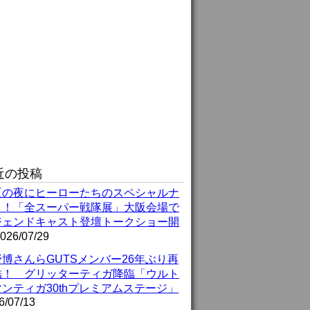
近の投稿
夏の夜にヒーローたちのスペシャルナ
ト！「全スーパー戦隊展」大阪会場で
ジェンドキャスト登壇トークショー開
026/07/29
博さんらGUTSメンバー26年ぶり再
結！ グリッターティガ降臨「ウルト
ンティガ30thプレミアムステージ」
6/07/13