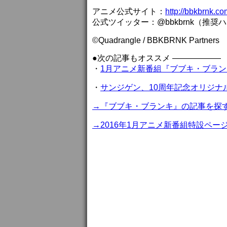
アニメ公式サイト：
http://bbkbrnk.co
公式ツイッター：@bbkbrnk（推奨
©Quadrangle / BBKBRNK Partners
●次の記事もオススメ ——————
・
1月アニメ新番組『ブブキ・ブラン
・
サンジゲン、10周年記念オリジナ
→『ブブキ・ブランキ』の記事を探
→2016年1月アニメ新番組特設ペー