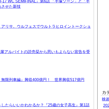
17 WC SEMIFINAL』第6話 「手塚ゾーン」と「手
合させた新技
、アリサ。ウルフェスでウルトラヒロイントークショ
先輩アルバイトの読売栞から思いもよらない宣告を受
無限列車編』興収400億円！ 世界興収517億円
カ
映
したらいいかわかるか？『25歳の女子高生』第1話
2