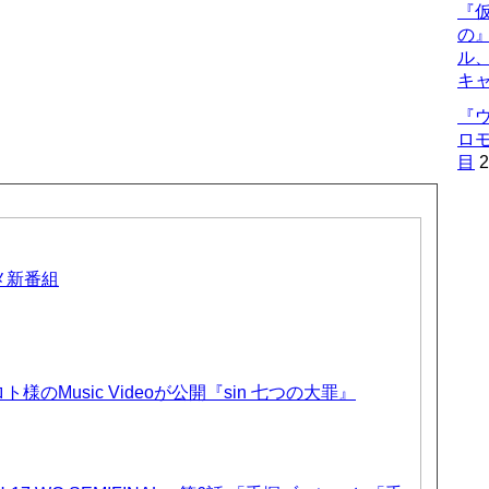
『仮
の
ル
キ
『
ロ
目
2
ニメ新番組
のMusic Videoが公開『sin 七つの大罪』