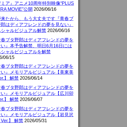
ミア』アニメ10周年特別映像“PLUS
TRA MOVIE”公開
2026/06/16
が来たから、もう大丈夫です『青春ブ
野郎はディアフレンドの夢を見ない』
ペシャルビジュアル解禁
2026/06/16
青春ブタ野郎はディアフレンドの夢を
ない』本予告解禁、明日6月16日には
ペシャルビジュアルを解禁
6/06/15
青春ブタ野郎はディアフレンドの夢を
ない』メモリアルビジュアル【美東美
er.】 解禁
2026/06/14
青春ブタ野郎はディアフレンドの夢を
ない』メモリアルビジュアル【広川卯
er.】 解禁
2026/06/07
青春ブタ野郎はディアフレンドの夢を
ない』メモリアルビジュアル【岩見沢
Ver.】 解禁
2026/05/31