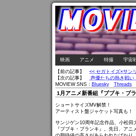
映画
アニメ
特撮
宇宙
【前の記事】
<< セガトイズ×サ
【次の記事】
声優たちの熱き戦い！
MOVIEW SNS：
Bluesky
Threads
1月アニメ新番組『ブブキ・ブランキ』
ショートサイズMV解禁！
アーティスト盤ジャケット写真も！
サンジゲン10周年記念作品、小松田
『ブブキ・ブランキ』。先日、アニ
の期待値の高さがあらわれたばかり