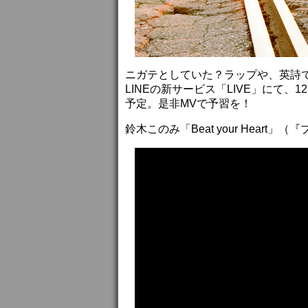
ニガテとしていた？ラップや、英詩
LINEの新サービス「LIVE」にて
予定。是非MVで予習を！
鈴木このみ「Beat your Heart