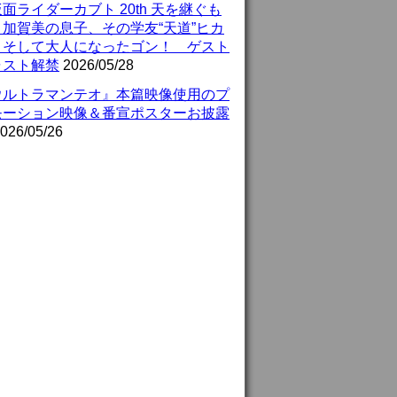
面ライダーカブト 20th 天を継ぐも
』加賀美の息子、その学友“天道”ヒカ
、そして大人になったゴン！ ゲスト
ャスト解禁
2026/05/28
ウルトラマンテオ』本篇映像使用のプ
モーション映像＆番宣ポスターお披露
026/05/26