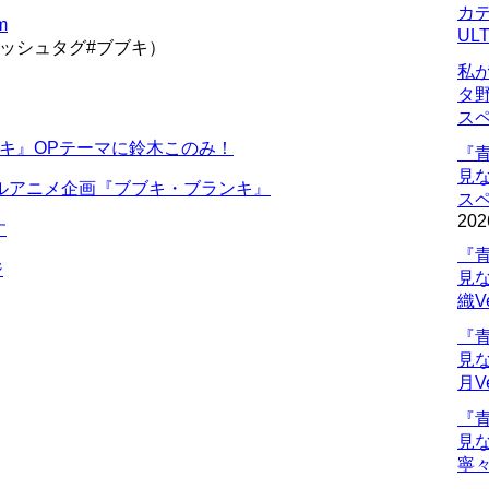
カデ
m
UL
ハッシュタグ#ブブキ）
私
タ
ス
キ』OPテーマに鈴木このみ！
『
見
ルアニメ企画『ブブキ・ブランキ』
ス
202
す
『
ジ
見
織V
『
見
月V
『
見
寧々