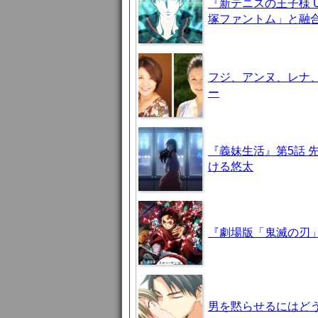
『新テニスの王子様 U-
塚ファントム」と融
フジ、アンヌ、レナ
ー
『義妹生活』第5話 
ける悠太
『劇場版「鬼滅の刃」
男を黙らせるにはどう