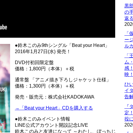
黒
の
返
202
「
ー
●鈴木このみ9thシングル「Beat your Heart」
ル
2016年1月27日(水) 発売！
「
ム
DVD付初回限定盤
感
価格：1,800円（本体）＋税
映
通常盤 「アニメ描き下ろしジャケット仕様」
ひ
価格：1,300円（本体）＋税
イダ
告
発売・販売元：株式会社KADOKAWA
『
→「Beat your Heart」CDを購入する
定
●鈴木このみイベント情報
役に
202
LINE公式アカウント開設記念LIVE
鈴木このみと友達になって ～わたし、ぼっちじ