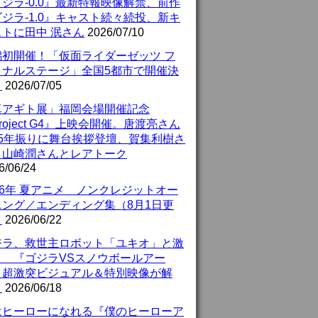
ジラ-0.0』最新特報映像解禁、前作
ジラ-1.0』キャスト続々続投、新キ
ストに田中 泯さん
2026/07/10
潟初開催！「仮面ライダーゼッツ フ
イナルステージ」全国5都市で開催決
！
2026/07/05
真アギト展」福岡会場開催記念
roject G4』上映会開催。唐渡亮さん
25年振りに舞台挨拶登壇、賀集利樹さ
、山崎潤さんとレアトーク
6/06/24
26年 夏アニメ ノンクレジットオー
ニング／エンディング集（8月1日更
）
2026/06/22
ジラ、救世主ロボット「ユキオ」と激
！ 『ゴジラVSスノウボールアー
』超激突ビジュアル＆特別映像が解
！
2026/06/18
はヒーローになれる『僕のヒーローア