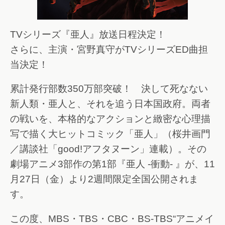
TVシリーズ『亜人』放送日程決定！
さらに、主演・宮野真守がTVシリーズED曲担
当決定！
累計発行部数350万部突破！ 決して死なない
新人類・亜人と、それを追う日本国政府。両者
の戦いを、本格的なアクションと緻密な心理描
写で描く大ヒットコミック「亜人」（桜井画門
／講談社「good!アフタヌーン」連載）。その
劇場アニメ3部作の第1部『亜人 -衝動- 』が、11
月27日（金）より2週間限定全国公開されま
す。
この度、MBS・TBS・CBC・BS-TBS“アニメイ