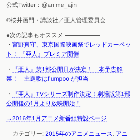
公式Twitter：@anime_ajin
©桜井画門・講談社／亜人管理委員会
●次の記事もオススメ ——————
・
宮野真守、東京国際映画祭でレッドカーペッ
ト！ 『亜人』プレミア開催
・
『亜人』第1部公開日が決定！ 本予告解
禁！ 主題歌はflumpoolが担当
・
『亜人』TVシリーズ制作決定！劇場版第1部
公開後の1月より放映開始！
→2016年1月アニメ新番組特設ページ
カテゴリー:
2015年のアニメニュース
,
アニ