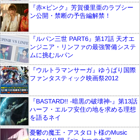
『赤×ピンク』芳賀優里亜のラブシー
ン公開・禁断の予告編解禁！
『ルパン三世 PART6』第17話 天才エ
ンジニア・リンファの最強警備システ
ムに挑むルパン
『ウルトラマンサーガ』ゆうばり国際
ファンタスティック映画祭2012
『BASTARD!! -暗黒の破壊神-』第13話
ハーフ・エルフ安住の地を求める理想
を語るネイ
憂鬱の魔王・アスタロト様のMusic