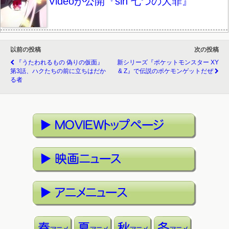
Videoが公開『sin 七つの大罪』
以前の投稿
次の投稿
『うたわれるもの 偽りの仮面』
新シリーズ『ポケットモンスター XY
第3話、ハクたちの前に立ちはだか
& Z』で伝説のポケモンゲットだぜ
る者