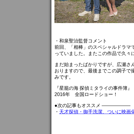
・和泉聖治監督コメント
前回、「相棒」のスペシャルドラマ
っていました。またこの作品で久々
まだ始まったばかりですが、広瀬さ
おりますので、最後までこの調子で
みです。
『星籠の海 探偵ミタライの事件簿』
2016年 全国ロードショー！
●次の記事もオススメ ——————
・
天才探偵・御手洗潔、ついに映画