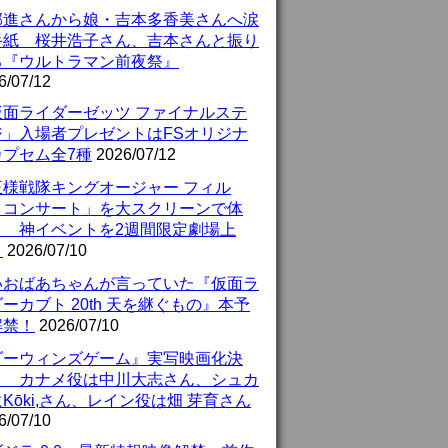
部進さんから娘・吉本多香美さんへ涙
手紙 桜井浩子さん、吉本さんと振り
る『ウルトラマン前夜祭』
6/07/12
仮面ライダーゼッツ ファイナルステ
ジ」入場者プレゼントはFSオリジナ
カプセム全7種
2026/07/12
王様戦隊キングオージャー フィル
・コンサート」を大スクリーンで体
！ 神イベントを2週間限定劇場上
！
2026/07/10
いおばあちゃんが言っていた『仮面ラ
ーカブト 20th 天を継ぐもの』本予
解禁！
2026/07/10
ダーウィンズゲーム』実写映画化決
！ カナメ役は中川大志さん、シュカ
Kōki,さん、レイン役は畑 芽育さん
6/07/10