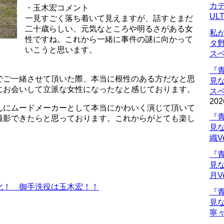
カデ
・玉木宏コメント
UL
一見すごく落ち着いて見えますが、話すとまだ
二十歳らしい、元気なところや明るさがある女
私
性ですね。これから一緒に事件の謎に向かって
タ
いこうと思います。
ス
『
でご一緒させて頂いた際、本当に根性のある方だなと思
見
にお会いして立派な女性になったなと感じております。
ス
202
んにムードメーカーとして本当にかわいく演じて頂いて
『
撮影できたらと思っております。これからがとても楽し
見
織V
『
見
月V
化！ 御手洗役は玉木宏！！
『
見
寧々