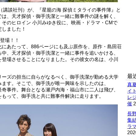
（講談社刊）が、『星籠の海 探偵ミタライの事件簿』と
では、天才探偵・御手洗潔と一緒に難事件の謎を解く、
そのヒロイン 小川みゆき役に、映画・ドラマ・CMで
定しました！
ー登場！！
にあたって、886ページにも及ぶ原作を、原作・島田荘
る中、天才探偵・御手洗潔と一緒に事件を追いかける、
を登場させることになりました。その彼女の名は、小川
最
リーズの担当に自らがなるべく、御手洗潔が勤める大学
みます。そこで、御手洗が唯一興味を示したのは、
真
怪奇事件。舞台となる瀬戸内海・福山市に二人は飛び、
イ
をもって、御手洗と共に難事件解決に走ります。
レ
催
2
長野
集
ラマ
202