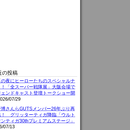
近の投稿
夏の夜にヒーローたちのスペシャルナ
ト！「全スーパー戦隊展」大阪会場で
ジェンドキャスト登壇トークショー開
026/07/29
博さんらGUTSメンバー26年ぶり再
結！ グリッターティガ降臨「ウルト
ンティガ30thプレミアムステージ」
6/07/13