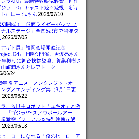
ジラ-0.0』最新特報映像解禁、前作
ジラ-1.0』キャスト続々続投、新キ
ストに田中 泯さん
2026/07/10
潟初開催！「仮面ライダーゼッツ フ
イナルステージ」全国5都市で開催決
！
2026/07/05
真アギト展」福岡会場開催記念
roject G4』上映会開催。唐渡亮さん
25年振りに舞台挨拶登壇、賀集利樹さ
、山崎潤さんとレアトーク
6/06/24
26年 夏アニメ ノンクレジットオー
ニング／エンディング集（8月1日更
）
2026/06/22
ジラ、救世主ロボット「ユキオ」と激
！ 『ゴジラVSスノウボールアー
』超激突ビジュアル＆特別映像が解
！
2026/06/18
はヒーローになれる『僕のヒーローア