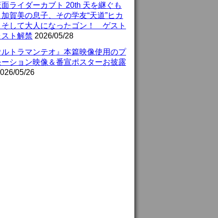
面ライダーカブト 20th 天を継ぐも
』加賀美の息子、その学友“天道”ヒカ
、そして大人になったゴン！ ゲスト
ャスト解禁
2026/05/28
ウルトラマンテオ』本篇映像使用のプ
モーション映像＆番宣ポスターお披露
026/05/26