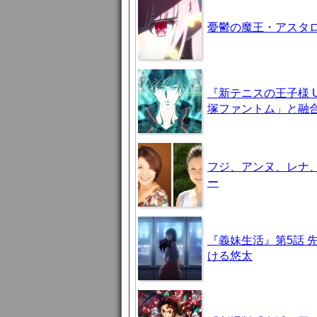
憂鬱の魔王・アスタロト様
『新テニスの王子様 U-
塚ファントム」と融
フジ、アンヌ、レナ
ー
『義妹生活』第5話 
ける悠太