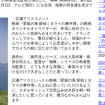
泉聖治監督が演出した「相棒 Season11」 第11話
『ゴ
年1月1日、テレビ朝日）にも出演、抜群の存在感を見せて
『ゴ
ャ
新
・広瀬アリスコメント
ァ
映画『星籠の海 探偵ミタライの事件簿』の映画
定
オリジナルキャラクターが、本当に自分でいい
のかという気持ちがまだ大きいです。クランク
「
インしてから、数日が経ちました。現場のチー
『P
ムワークが本当によくてお芝居がしやすい環境
が
でカメラの前に立たせて頂いております。
ん
202
原作が、「御手洗シリーズ」の大人気作家・島
田荘司さん、監督が「相棒」シリーズの和泉聖
20
治監督と、とても大きな現場に、参加させて頂
プ
けるだけで大きなことだと思っています。
新
広瀬アリスといったら映画『星籠の海 探偵ミタ
ゴ
ライの事件簿』だよねと思っていただけるよう
突
に、エネルギッシュで元気なみゆき役を精一杯
ス
演じたいと思っています。微力ながらがんばり
禁
ます。
君