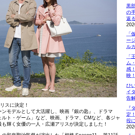
黒
の
返
202
「
ー
ル
「
ム
感
映
ひ
イダ
告
アリスに決定！
『
ーンモデルとして大活躍し、映画『銀の匙』、ドラマ
定
ェルト・ゲーム」など、映画、ドラマ、CMなど、各ジャ
役に
最も輝く女優の一人・広瀬アリスが決定しました！
202