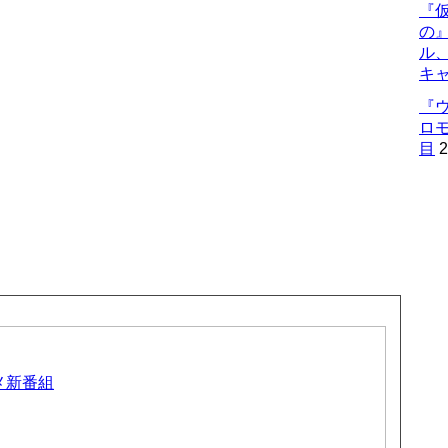
『仮
の
ル
キ
『
ロ
目
2
ニメ新番組