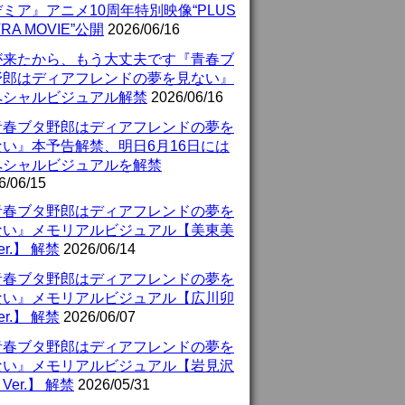
ミア』アニメ10周年特別映像“PLUS
TRA MOVIE”公開
2026/06/16
が来たから、もう大丈夫です『青春ブ
野郎はディアフレンドの夢を見ない』
ペシャルビジュアル解禁
2026/06/16
青春ブタ野郎はディアフレンドの夢を
ない』本予告解禁、明日6月16日には
ペシャルビジュアルを解禁
6/06/15
青春ブタ野郎はディアフレンドの夢を
ない』メモリアルビジュアル【美東美
er.】 解禁
2026/06/14
青春ブタ野郎はディアフレンドの夢を
ない』メモリアルビジュアル【広川卯
er.】 解禁
2026/06/07
青春ブタ野郎はディアフレンドの夢を
ない』メモリアルビジュアル【岩見沢
Ver.】 解禁
2026/05/31