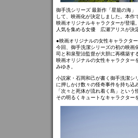
御手洗シリーズ 最新作「星籠の海」
して、映画化が決定しました。本作
映画オリジナルキャラクターが登場。
人気を集める女優 広瀬アリスが決
●映画オリジナルの女性キャラクタ
今回、御手洗潔シリーズの初の映画化
司と和泉聖治監督が大胆に再構築す
映画オリジナルの女性キャラクター
みゆき。
小説家・石岡和己が書く御手洗潔シ
に押しかけ数々の怪奇事件を持ち込
「次々と死体が流れ着く島」という
その明るくキュートなキャラクター