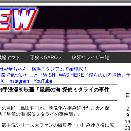
戦艦ヤマト
牙狼＜GARO＞
破牙神ライザー龍
藤田彩華ちゃん、横浜スタジアムで始球式！
で気づいたこと『WISH I WAS HERE／僕らのいる場所』予
X
Instagram
YouTube
御手洗潔初映画『星籠の海 探偵ミタライの事件
日
ーの巨匠・島田荘司が、映像化を拒み続けた、天才探
2
品『星籠の海 探偵ミタライの事件簿』。
9
16
、御手洗シリーズ大ファンの編集者・小川みゆき役に広
23