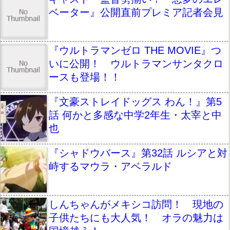
ベーター』公開直前プレミア記者会見
『ウルトラマンゼロ THE MOVIE』つ
いに公開！ ウルトラマンサンタクロ
ースも登場！！
『文豪ストレイドッグス わん！』第5
話 何かと多感な中学2年生・太宰と中
也
『シャドウバース』第32話 ルシアと対
峙するマウラ・アベラルド
しんちゃんがメキシコ訪問！ 現地の
子供たちにも大人気！ オラの魅力は