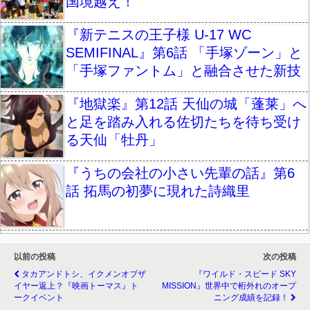
国境越え！
『新テニスの王子様 U-17 WC
SEMIFINAL』第6話 「手塚ゾーン」と
「手塚ファントム」と融合させた新技
『地獄楽』第12話 天仙の城「蓬莱」へ
と足を踏み入れる佐切たちを待ち受け
る天仙「牡丹」
『うちの会社の小さい先輩の話』第6
話 拓馬の初夢に現れた詩織里
以前の投稿
次の投稿
タカアンドトシ、イクメンオブザ
『ワイルド・スピード SKY
イヤー返上？『映画トーマス』ト
MISSION』世界中で桁外れのオープ
ークイベント
ニング成績を記録！