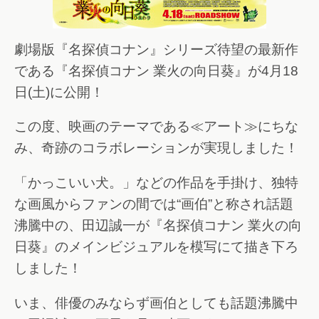
劇場版『名探偵コナン』シリーズ待望の最新作
である『名探偵コナン 業火の向日葵』が4月18
日(土)に公開！
この度、映画のテーマである≪アート≫にちな
み、奇跡のコラボレーションが実現しました！
「かっこいい犬。」などの作品を手掛け、独特
な画風からファンの間では“画伯”と称され話題
沸騰中の、田辺誠一が『名探偵コナン 業火の向
日葵』のメインビジュアルを模写にて描き下ろ
しました！
いま、俳優のみならず画伯としても話題沸騰中