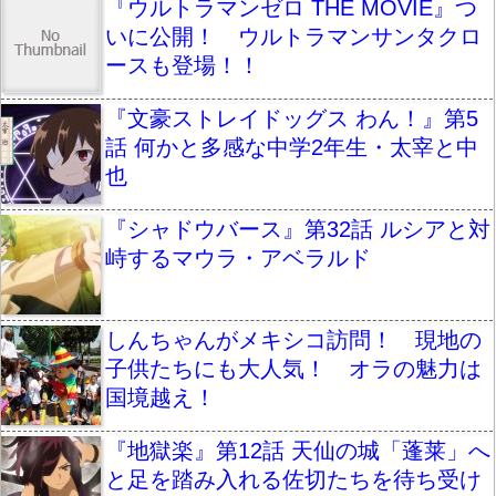
『ウルトラマンゼロ THE MOVIE』つ
いに公開！ ウルトラマンサンタクロ
ースも登場！！
『文豪ストレイドッグス わん！』第5
話 何かと多感な中学2年生・太宰と中
也
『シャドウバース』第32話 ルシアと対
峙するマウラ・アベラルド
しんちゃんがメキシコ訪問！ 現地の
子供たちにも大人気！ オラの魅力は
国境越え！
『地獄楽』第12話 天仙の城「蓬莱」へ
と足を踏み入れる佐切たちを待ち受け