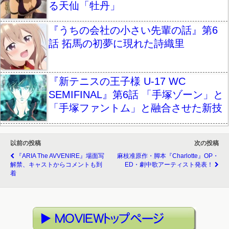
る天仙「牡丹」
『うちの会社の小さい先輩の話』第6
話 拓馬の初夢に現れた詩織里
『新テニスの王子様 U-17 WC
SEMIFINAL』第6話 「手塚ゾーン」と
「手塚ファントム」と融合させた新技
以前の投稿
次の投稿
『ARIA The AVVENIRE』場面写
麻枝准原作・脚本『Charlotte』OP・
解禁、キャストからコメントも到
ED・劇中歌アーティスト発表！
着