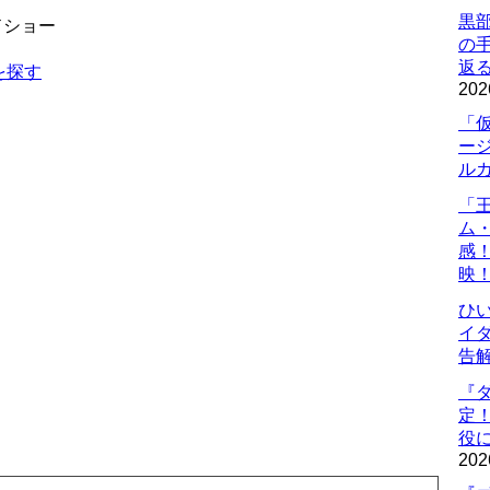
黒
ドショー
の
返
を探す
202
「
ー
ル
「
ム
感
映
ひ
イダ
告
『
定
役に
202