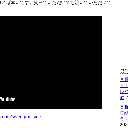
ければ幸いです。笑っていただいても泣いていただいて
最
真
イ
レ
催
2
長野
集
k.com/sweetpoolside
ラマ
202