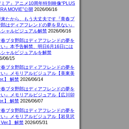
ミア』アニメ10周年特別映像“PLUS
TRA MOVIE”公開
2026/06/16
が来たから、もう大丈夫です『青春ブ
野郎はディアフレンドの夢を見ない』
ペシャルビジュアル解禁
2026/06/16
青春ブタ野郎はディアフレンドの夢を
ない』本予告解禁、明日6月16日には
ペシャルビジュアルを解禁
6/06/15
青春ブタ野郎はディアフレンドの夢を
ない』メモリアルビジュアル【美東美
er.】 解禁
2026/06/14
青春ブタ野郎はディアフレンドの夢を
ない』メモリアルビジュアル【広川卯
er.】 解禁
2026/06/07
青春ブタ野郎はディアフレンドの夢を
ない』メモリアルビジュアル【岩見沢
Ver.】 解禁
2026/05/31