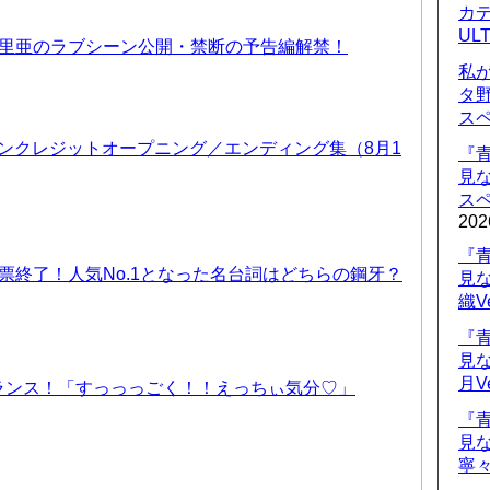
カデ
UL
優里亜のラブシーン公開・禁断の予告編解禁！
私
タ
ス
 ノンクレジットオープニング／エンディング集（8月1
『
見
ス
202
『
票終了！人気No.1となった名台詞はどちらの鋼牙？
見
織V
『
見
月V
ランス！「すっっっごく！！えっちぃ気分♡」
『
見
寧々