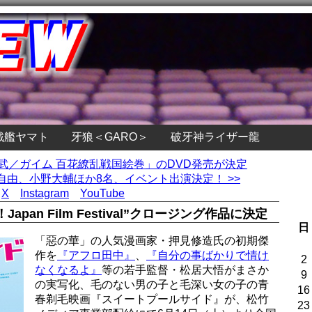
戦艦ヤマト
牙狼＜GARO＞
破牙神ライザー龍
鎧武／ガイム 百花繚乱戦国絵巻」のDVD発売が決定
由、小野大輔ほか8名、イベント出演決定！ >>
X
Instagram
YouTube
an Film Festival”クロージング作品に決定
日
「惡の華」の人気漫画家・押見修造氏の初期傑
作を
『アフロ田中』
、
『自分の事ばかりで情け
2
なくなるよ』
等の若手監督・松居大悟がまさか
9
の実写化、毛のない男の子と毛深い女の子の青
16
春剃毛映画『スイートプールサイド』が、松竹
23