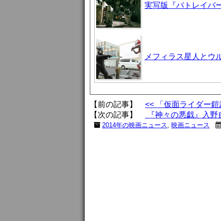
実写版『パトレイバ
メフィラス星人とウ
【前の記事】
<< 「仮面ライダー
【次の記事】
『神々の悪戯』入野自
2014年の映画ニュース
,
映画ニュース