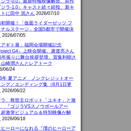
ジラ-0.0』最新特報映像解禁、前作
ジラ-1.0』キャスト続々続投、新キ
ストに田中 泯さん
2026/07/10
潟初開催！「仮面ライダーゼッツ フ
イナルステージ」全国5都市で開催決
！
2026/07/05
真アギト展」福岡会場開催記念
roject G4』上映会開催。唐渡亮さん
25年振りに舞台挨拶登壇、賀集利樹さ
、山崎潤さんとレアトーク
6/06/24
26年 夏アニメ ノンクレジットオー
ニング／エンディング集（8月1日更
）
2026/06/22
ジラ、救世主ロボット「ユキオ」と激
！ 『ゴジラVSスノウボールアー
』超激突ビジュアル＆特別映像が解
！
2026/06/18
はヒーローになれる『僕のヒーローア