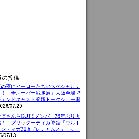
近の投稿
夏の夜にヒーローたちのスペシャルナ
ト！「全スーパー戦隊展」大阪会場で
ジェンドキャスト登壇トークショー開
026/07/29
博さんらGUTSメンバー26年ぶり再
結！ グリッターティガ降臨「ウルト
ンティガ30thプレミアムステージ」
6/07/13