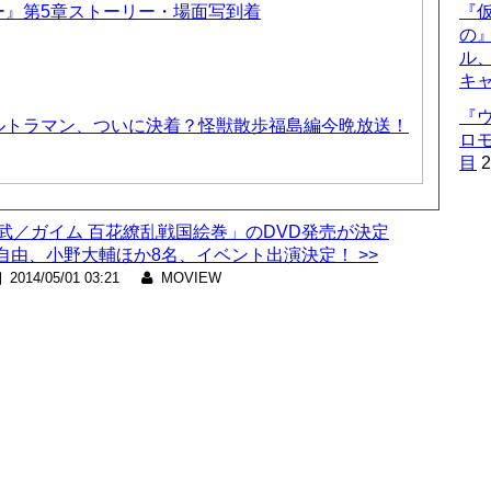
ー』第5章ストーリー・場面写到着
『仮
の
ル
キ
『
ルトラマン、ついに決着？怪獣散歩福島編今晩放送！
ロ
目
2
鎧武／ガイム 百花繚乱戦国絵巻」のDVD発売が決定
由、小野大輔ほか8名、イベント出演決定！ >>
2014/05/01 03:21
MOVIEW