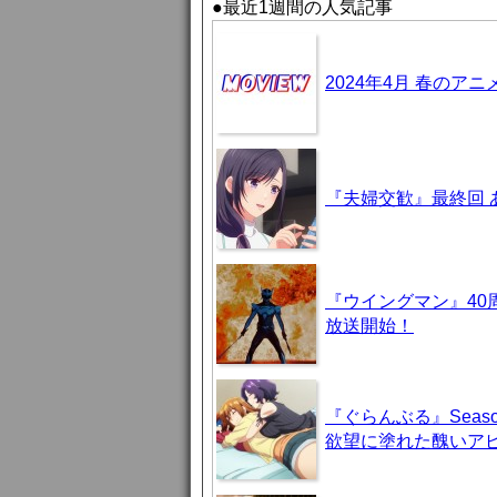
●最近1週間の人気記事
2024年4月 春のア
『夫婦交歓』最終回
『ウイングマン』40
放送開始！
『ぐらんぶる』Seas
欲望に塗れた醜いア