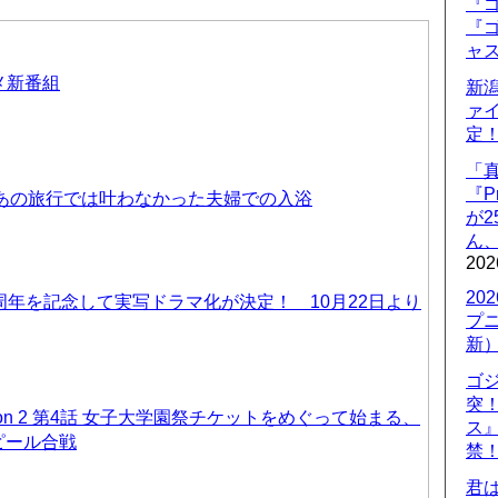
『ゴ
『ゴ
ャ
ニメ新番組
新
ァ
定
「
『P
 あの旅行では叶わなかった夫婦での入浴
が
ん
202
20
周年を記念して実写ドラマ化が決定！ 10月22日より
プ
新
ゴ
突
on 2 第4話 女子大学園祭チケットをめぐって始まる、
ス
ピール合戦
禁
君