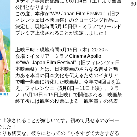
メディア事業部配給にて6月14日（土）より全国
30
公開となります。
この度、本作が“WA! Japan Film Festival”（旧フ
ィレンツェ日本映画祭）のクロージング作品に
決定し、現地時間5月15日伊・ミラノでワールド
プレミア上映されることが決定しました！
上映日時：現地時間5月15日（木）20:30～
会場：イタリア・ミラノCinema Apollo
※“WA! Japan Film Festival”（旧フィレンツェ日
本映画祭）とは、日本映画のさらなる普及と魅
力ある本当の日本文化を伝えるためのイタリア
で唯一邦画に特化した映画祭。今年で4回目を迎
え、フィレンツェ（5月8日～11日上映）、ミラ
ノ（5月13日～15日上映）で開催される。映画祭
終了後には観客の投票による「観客賞」の発表
ア上映されることが嬉しいです。初めて見せるのがヨー
でした！
よりも切実な、彼らにとっての『小さすぎて大きすぎる