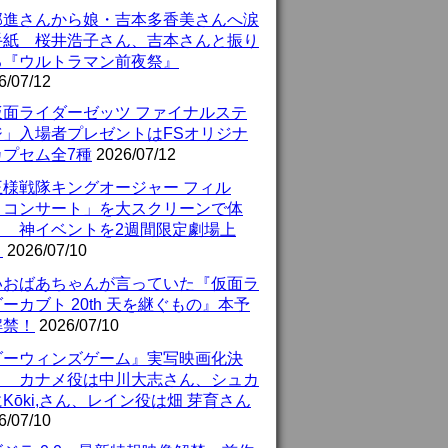
部進さんから娘・吉本多香美さんへ涙
手紙 桜井浩子さん、吉本さんと振り
る『ウルトラマン前夜祭』
6/07/12
仮面ライダーゼッツ ファイナルステ
ジ」入場者プレゼントはFSオリジナ
カプセム全7種
2026/07/12
王様戦隊キングオージャー フィル
・コンサート」を大スクリーンで体
！ 神イベントを2週間限定劇場上
！
2026/07/10
いおばあちゃんが言っていた『仮面ラ
ーカブト 20th 天を継ぐもの』本予
解禁！
2026/07/10
ダーウィンズゲーム』実写映画化決
！ カナメ役は中川大志さん、シュカ
Kōki,さん、レイン役は畑 芽育さん
6/07/10