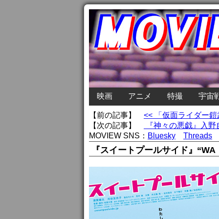
映画
アニメ
特撮
宇宙
【前の記事】
<< 「仮面ライダー
【次の記事】
『神々の悪戯』入野自
MOVIEW SNS：
Bluesky
Threads
『スイートプールサイド』“WA！Jap