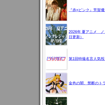
『赤×ピンク』芳賀
2026年 夏アニメ
日更新）
第1回特撮名言人気投
金色の闇、禁断のト