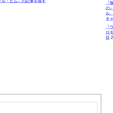
キル・ヒム』の記事を探す
『仮
の
ル
キ
『
ロ
目
2