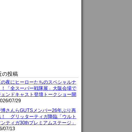
近の投稿
夏の夜にヒーローたちのスペシャルナ
ト！「全スーパー戦隊展」大阪会場で
ジェンドキャスト登壇トークショー開
026/07/29
博さんらGUTSメンバー26年ぶり再
結！ グリッターティガ降臨「ウルト
ンティガ30thプレミアムステージ」
6/07/13