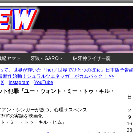
戦艦ヤマト
牙狼＜GARO＞
破牙神ライザー龍
会って、世界が輝いた『her／世界でひとつの彼女』日本版予告
新作始動！シュワルツェネッガーがカムバック！ >>
X
Instagram
YouTube
ット犯罪『ユー・ウォント・ミー・トゥ・キル・
日
イアン・シンガーが放つ、心理サスペンス
2
犯罪”の実話を映画化
9
ユー・ウォント・ミー・トゥ・キル・ヒム』
16
23