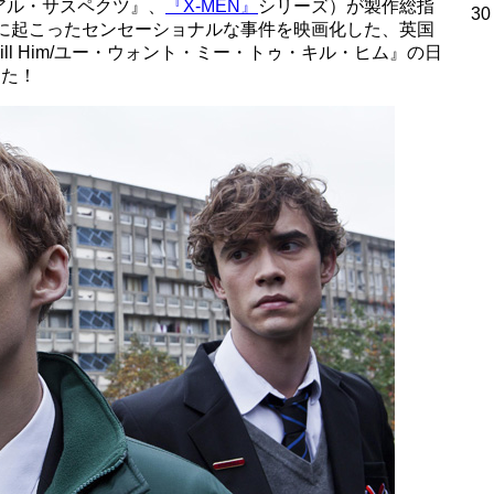
アル・サスペクツ』、
『X-MEN』
シリーズ）が製作総指
30
際に起こったセンセーショナルな事件を映画化した、英国
 Kill Him/ユー・ウォント・ミー・トゥ・キル・ヒム』の日
した！