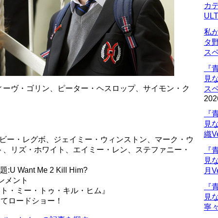
カデ
UL
私
タ
ス
『
見
ィーヴ・ゴリン、ピーター・ヘスロップ、サイモン・ク
ス
202
『
見
織V
トビー・レグボ、ジェイミー・ウィンストン、マーク・ウ
ト、リズ・ホワイト、エイミー・レン、ステファニー・
『
見
Want Me 2 Kill Him?
月V
ンメント
『
ユー・ウォント・ミー・トゥ・キル・ヒム』
見
にてロードショー！
寧々