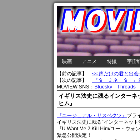
映画
アニメ
特撮
宇宙
【前の記事】
<< 声だけの君と出
【次の記事】
『ターミネーター』最
MOVIEW SNS：
Bluesky
Threads
イギリス法史に残るインターネ
ヒム』
『ユージュアル・サスペクツ』
ブラ
イギリス法史に残る“インターネット
『U Want Me 2 Kill Him/
緊急公開決定！