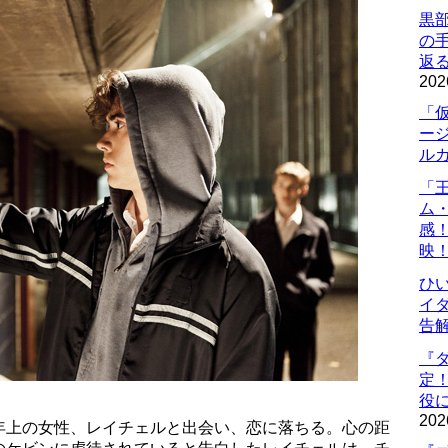
黒
の
返
202
「
ー
ル
「
ム
感
映
ひ
イダ
告
『
定
役に
202
年上の女性、レイチェルと出会い、恋に落ちる。心の距