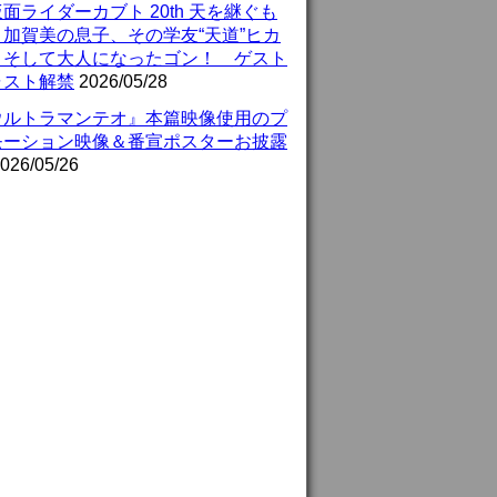
面ライダーカブト 20th 天を継ぐも
』加賀美の息子、その学友“天道”ヒカ
、そして大人になったゴン！ ゲスト
ャスト解禁
2026/05/28
ウルトラマンテオ』本篇映像使用のプ
モーション映像＆番宣ポスターお披露
026/05/26