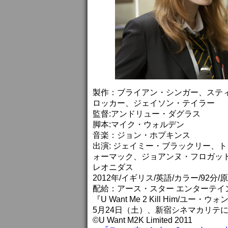
製作：ブライアン・シンガー、ステ
ロッカー、ジェイソン・テイラー
監督:アンドリュー・ダグラス
脚本:マイク・ウォルデン
音楽：ジョン・ホプキンス
出演: ジェイミー・ブラックリー、
ォーマック、ジョアンヌ・フロガッ
レオニダス
2012年/イギリス/英語/カラー/92分/原題:U 
配給：アース・スター エンターテイ
『U Want Me 2 Kill Him/
5月24日（土）、新宿シネマカリテ
©U Want M2K Limited 2011