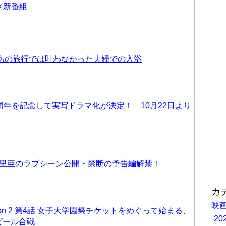
ニメ新番組
 あの旅行では叶わなかった夫婦での入浴
周年を記念して実写ドラマ化が決定！ 10月22日より
優里亜のラブシーン公開・禁断の予告編解禁！
カ
映
on 2 第4話 女子大学園祭チケットをめぐって始まる、
2
ピール合戦