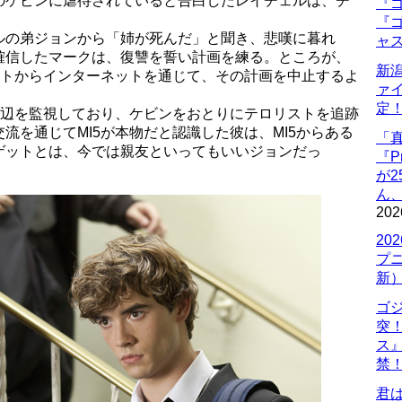
のケビンに虐待されていると告白したレイチェルは、チ
『ゴ
『ゴ
ルの弟ジョンから「姉が死んだ」と聞き、悲嘆に暮れ
ャ
確信したマークは、復讐を誓い計画を練る。ところが、
新
ントからインターネットを通じて、その計画を中止するよ
ァ
定
周辺を監視しており、ケビンをおとりにテロリストを追跡
流を通じてMI5が本物だと認識した彼は、MI5からある
「
ゲットとは、今では親友といってもいいジョンだっ
『P
が
ん
202
20
プ
新
ゴ
突
ス
禁
君