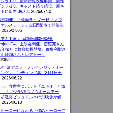
ジラ-0.0』最新特報映像解禁、前作
ジラ-1.0』キャスト続々続投、新キ
ストに田中 泯さん
2026/07/10
潟初開催！「仮面ライダーゼッツ フ
イナルステージ」全国5都市で開催決
！
2026/07/05
真アギト展」福岡会場開催記念
roject G4』上映会開催。唐渡亮さん
25年振りに舞台挨拶登壇、賀集利樹さ
、山崎潤さんとレアトーク
6/06/24
26年 夏アニメ ノンクレジットオー
ニング／エンディング集（8月1日更
）
2026/06/22
ジラ、救世主ロボット「ユキオ」と激
！ 『ゴジラVSスノウボールアー
』超激突ビジュアル＆特別映像が解
！
2026/06/18
はヒーローになれる『僕のヒーローア