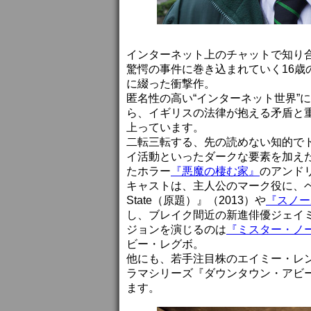
インターネット上のチャットで知り
驚愕の事件に巻き込まれていく16
に綴った衝撃作。
匿名性の高い“インターネット世界”
ら、イギリスの法律が抱える矛盾と
上っています。
二転三転する、先の読めない知的で
イ活動といったダークな要素を加え
たホラー
『悪魔の棲む家』
のアンド
キャストは、主人公のマーク役に、ベネ
State（原題）』（2013）や
『スノー
し、ブレイク間近の新進俳優ジェイ
ジョンを演じるのは
『ミスター・ノ
ビー・レグボ。
他にも、若手注目株のエイミー・レ
ラマシリーズ『ダウンタウン・アビ
ます。