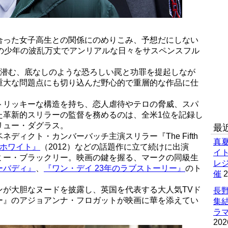
合った女子高生との関係にのめりこみ、予想だにしない
歳の少年の波乱万丈でアンリアルな日々をサスペンスフル
に潜む、底なしのような恐ろしい罠と功罪を提起しなが
重大な問題点にも切り込んだ野心的で重層的な作品に仕
トリッキーな構造を持ち、恋人虐待やテロの脅威、スパ
た革新的スリラーの監督を務めるのは、全米1位を記録し
リュー・ダグラス。
最
ディクト・カンバーバッチ主演スリラー『The Fifth
真
ホワイト』
（2012）などの話題作に立て続けに出演
イ
ミー・ブラックリー。映画の鍵を握る、マークの同級生
レ
ーバディ』
、
『ワン・デイ 23年のラブストーリー』
のト
催
2
ンが大胆なヌードを披露し、英国を代表する大人気TVド
長野
ー』のアジョアンナ・フロガットが映画に華を添えてい
集
ラマ
202