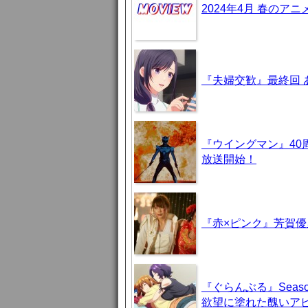
2024年4月 春のア
『夫婦交歓』最終回
『ウイングマン』40
放送開始！
『赤×ピンク』芳賀
『ぐらんぶる』Seas
欲望に塗れた醜いア