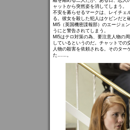
離を縮める二人だが、ある日、恋人
ャットから突然姿を消してしまう。
不安を募らせるマークは、レイチェ
る。彼女を殺した犯人はケビンだと
MI5（英国機密諜報部）のエージェ
うにと警告されてしまう。
MI5はテロ対策の為、要注意人物の
しているというのだ。チャットでの交
人物の殺害を依頼される。そのター
た……。