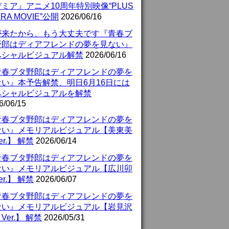
ミア』アニメ10周年特別映像“PLUS
TRA MOVIE”公開
2026/06/16
が来たから、もう大丈夫です『青春ブ
野郎はディアフレンドの夢を見ない』
ペシャルビジュアル解禁
2026/06/16
青春ブタ野郎はディアフレンドの夢を
ない』本予告解禁、明日6月16日には
ペシャルビジュアルを解禁
6/06/15
青春ブタ野郎はディアフレンドの夢を
ない』メモリアルビジュアル【美東美
er.】 解禁
2026/06/14
青春ブタ野郎はディアフレンドの夢を
ない』メモリアルビジュアル【広川卯
er.】 解禁
2026/06/07
青春ブタ野郎はディアフレンドの夢を
ない』メモリアルビジュアル【岩見沢
Ver.】 解禁
2026/05/31