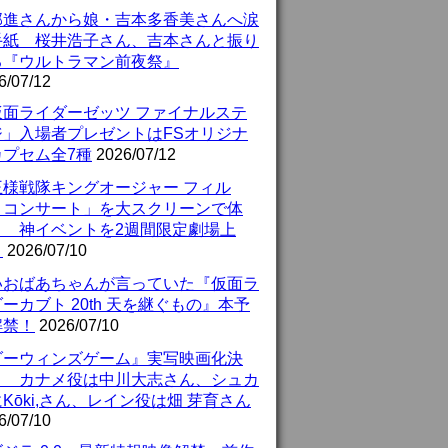
部進さんから娘・吉本多香美さんへ涙
手紙 桜井浩子さん、吉本さんと振り
る『ウルトラマン前夜祭』
6/07/12
仮面ライダーゼッツ ファイナルステ
ジ」入場者プレゼントはFSオリジナ
カプセム全7種
2026/07/12
王様戦隊キングオージャー フィル
・コンサート」を大スクリーンで体
！ 神イベントを2週間限定劇場上
！
2026/07/10
いおばあちゃんが言っていた『仮面ラ
ーカブト 20th 天を継ぐもの』本予
解禁！
2026/07/10
ダーウィンズゲーム』実写映画化決
！ カナメ役は中川大志さん、シュカ
Kōki,さん、レイン役は畑 芽育さん
6/07/10