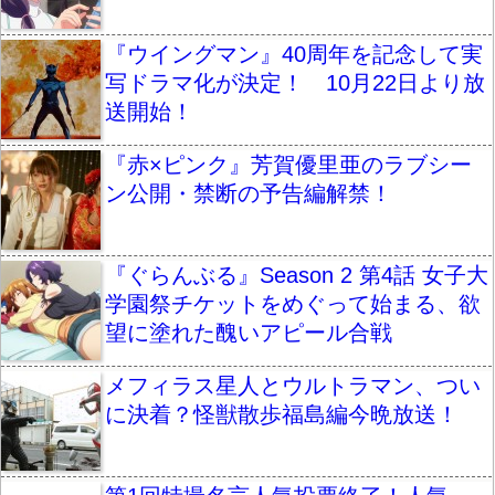
『ウイングマン』40周年を記念して実
写ドラマ化が決定！ 10月22日より放
送開始！
『赤×ピンク』芳賀優里亜のラブシー
ン公開・禁断の予告編解禁！
『ぐらんぶる』Season 2 第4話 女子大
学園祭チケットをめぐって始まる、欲
望に塗れた醜いアピール合戦
メフィラス星人とウルトラマン、つい
に決着？怪獣散歩福島編今晩放送！