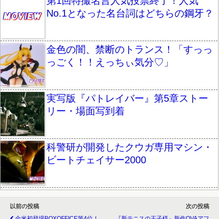
第1回特撮名言人気投票終了！人気
No.1となった名台詞はどちらの鋼牙？
金色の闇、禁断のトランス！「すっっ
っごく！！えっちぃ気分♡」
実写版『パトレイバー』第5章ストー
リー・場面写到着
科警研が開発したクウガ専用マシン・
ビートチェイサー2000
以前の投稿
次の投稿
全米初登場BOXOFFICE第4位！
『新テニスの王子様』新作OVAアフ