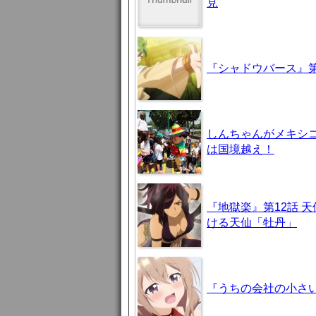
見
『シャドウバース』第
しんちゃんがメキシ
は国境越え！
『地獄楽』第12話 
ける天仙「牡丹」
『うちの会社の小さい