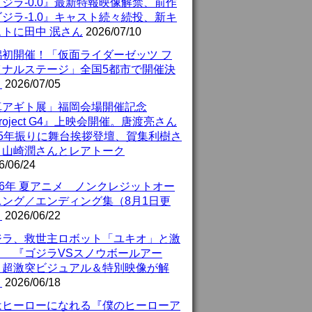
ジラ-0.0』最新特報映像解禁、前作
ジラ-1.0』キャスト続々続投、新キ
ストに田中 泯さん
2026/07/10
潟初開催！「仮面ライダーゼッツ フ
イナルステージ」全国5都市で開催決
！
2026/07/05
真アギト展」福岡会場開催記念
roject G4』上映会開催。唐渡亮さん
25年振りに舞台挨拶登壇、賀集利樹さ
、山崎潤さんとレアトーク
6/06/24
26年 夏アニメ ノンクレジットオー
ニング／エンディング集（8月1日更
）
2026/06/22
ジラ、救世主ロボット「ユキオ」と激
！ 『ゴジラVSスノウボールアー
』超激突ビジュアル＆特別映像が解
！
2026/06/18
はヒーローになれる『僕のヒーローア