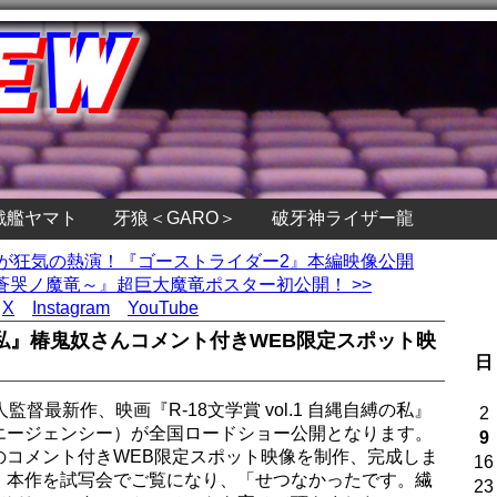
戦艦ヤマト
牙狼＜GARO＞
破牙神ライザー龍
ジが狂気の熱演！『ゴーストライダー2』本編映像公開
蒼哭ノ魔竜～』超巨大魔竜ポスター初公開！ >>
X
Instagram
YouTube
自縛の私』椿鬼奴さんコメント付きWEB限定スポット映
日
督最新作、映画『R-18文学賞 vol.1 自縄自縛の私』
2
エージェンシー）が全国ロードショー公開となります。
9
のコメント付きWEB限定スポット映像を制作、完成しま
16
、本作を試写会でご覧になり、「せつなかったです。繊
23