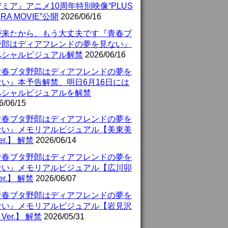
ミア』アニメ10周年特別映像“PLUS
TRA MOVIE”公開
2026/06/16
が来たから、もう大丈夫です『青春ブ
野郎はディアフレンドの夢を見ない』
ペシャルビジュアル解禁
2026/06/16
青春ブタ野郎はディアフレンドの夢を
ない』本予告解禁、明日6月16日には
ペシャルビジュアルを解禁
6/06/15
青春ブタ野郎はディアフレンドの夢を
ない』メモリアルビジュアル【美東美
er.】 解禁
2026/06/14
青春ブタ野郎はディアフレンドの夢を
ない』メモリアルビジュアル【広川卯
er.】 解禁
2026/06/07
青春ブタ野郎はディアフレンドの夢を
ない』メモリアルビジュアル【岩見沢
Ver.】 解禁
2026/05/31