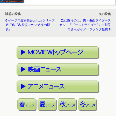
以前の投稿
次の投稿
イージス艦を舞台としたシリーズ
次に闘うのは、俺＝仮面ライダース
第17作『名探偵コナン 絶海の探
カル！『ゴーストライダー2』吉川晃
偵』
司さんがイメージソング提供