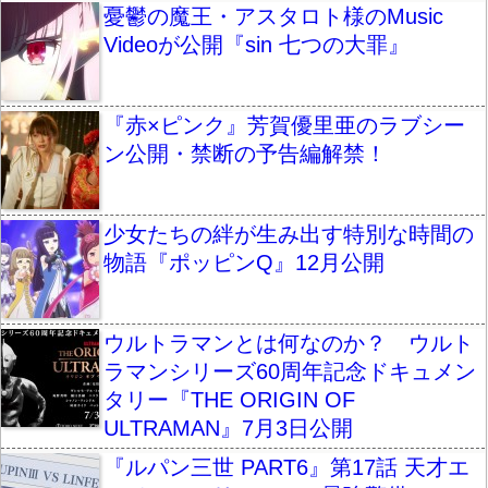
憂鬱の魔王・アスタロト様のMusic
Videoが公開『sin 七つの大罪』
『赤×ピンク』芳賀優里亜のラブシー
ン公開・禁断の予告編解禁！
少女たちの絆が生み出す特別な時間の
物語『ポッピンQ』12月公開
ウルトラマンとは何なのか？ ウルト
ラマンシリーズ60周年記念ドキュメン
タリー『THE ORIGIN OF
ULTRAMAN』7月3日公開
『ルパン三世 PART6』第17話 天才エ