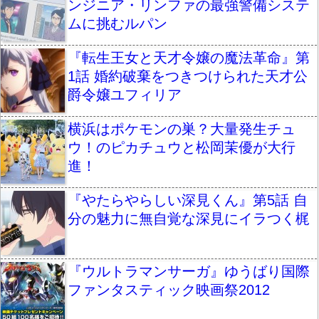
ンジニア・リンファの最強警備システ
ムに挑むルパン
『転生王女と天才令嬢の魔法革命』第
1話 婚約破棄をつきつけられた天才公
爵令嬢ユフィリア
横浜はポケモンの巣？大量発生チュ
ウ！のピカチュウと松岡茉優が大行
進！
『やたらやらしい深見くん』第5話 自
分の魅力に無自覚な深見にイラつく梶
『ウルトラマンサーガ』ゆうばり国際
ファンタスティック映画祭2012