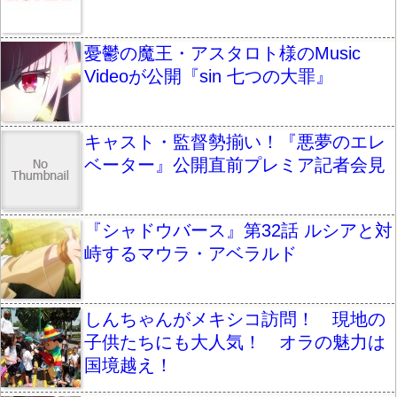
憂鬱の魔王・アスタロト様のMusic
Videoが公開『sin 七つの大罪』
キャスト・監督勢揃い！『悪夢のエレ
ベーター』公開直前プレミア記者会見
『シャドウバース』第32話 ルシアと対
峙するマウラ・アベラルド
しんちゃんがメキシコ訪問！ 現地の
子供たちにも大人気！ オラの魅力は
国境越え！