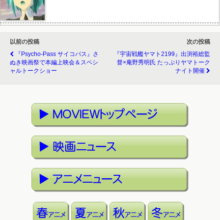
以前の投稿
次の投稿
『Psycho-Pass サイコパス』さ
『宇宙戦艦ヤマト2199』出渕裕総監
ぬき映画祭で本編上映会＆スペシ
督×庵野秀明氏 たっぷりヤマトーク
ャルトークショー
ナイト開催