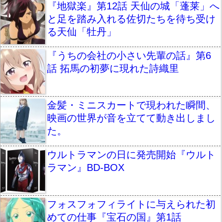
『地獄楽』第12話 天仙の城「蓬莱」へ
と足を踏み入れる佐切たちを待ち受け
る天仙「牡丹」
『うちの会社の小さい先輩の話』第6
話 拓馬の初夢に現れた詩織里
金髪・ミニスカートで現われた瞬間、
映画の世界が音を立てて動き出しまし
た。
ウルトラマンの日に発売開始『ウルト
ラマン』BD-BOX
フォスフォフィライトに与えられた初
めての仕事『宝石の国』第1話