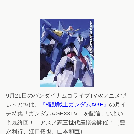
9月21日のバンダイナムコライブTV≪アニメび
ぃ～と≫は、
『機動戦士ガンダムAGE』
の月イ
チ特集「ガンダムAGE×3TV」を配信。いよい
よ最終回！ アスノ家三世代座談会開催！（豊
永利行、江口拓也、山本和臣）