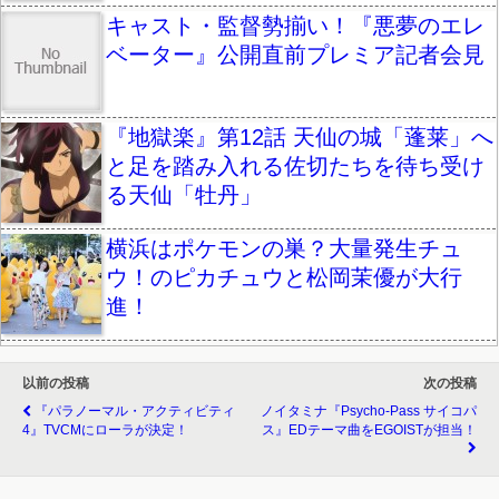
キャスト・監督勢揃い！『悪夢のエレ
ベーター』公開直前プレミア記者会見
『地獄楽』第12話 天仙の城「蓬莱」へ
と足を踏み入れる佐切たちを待ち受け
る天仙「牡丹」
横浜はポケモンの巣？大量発生チュ
ウ！のピカチュウと松岡茉優が大行
進！
以前の投稿
次の投稿
『パラノーマル・アクティビティ
ノイタミナ『Psycho-Pass サイコパ
4』TVCMにローラが決定！
ス』EDテーマ曲をEGOISTが担当！