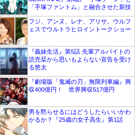
「手塚ファントム」と融合させた新技
フジ、アンヌ、レナ、アリサ。ウルフ
ェスでウルトラヒロイントークショー
『義妹生活』第5話 先輩アルバイトの
読売栞から思いもよらない宣告を受け
る悠太
『劇場版「鬼滅の刃」無限列車編』興
収400億円！ 世界興収517億円
男を黙らせるにはどうしたらいいかわ
かるか？『25歳の女子高生』第1話