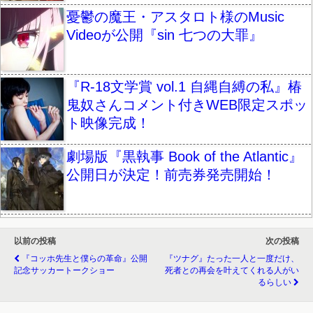
憂鬱の魔王・アスタロト様のMusic
Videoが公開『sin 七つの大罪』
『R-18文学賞 vol.1 自縄自縛の私』椿
鬼奴さんコメント付きWEB限定スポッ
ト映像完成！
劇場版『黒執事 Book of the Atlantic』
公開日が決定！前売券発売開始！
以前の投稿
次の投稿
『コッホ先生と僕らの革命』公開
『ツナグ』たった一人と一度だけ、
記念サッカートークショー
死者との再会を叶えてくれる人がい
るらしい