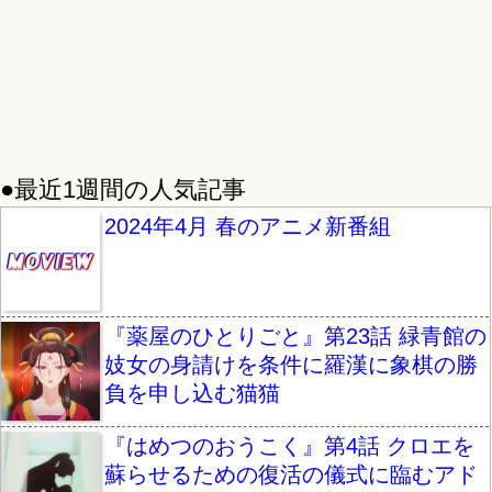
●最近1週間の人気記事
2024年4月 春のアニメ新番組
『薬屋のひとりごと』第23話 緑青館の
妓女の身請けを条件に羅漢に象棋の勝
負を申し込む猫猫
『はめつのおうこく』第4話 クロエを
蘇らせるための復活の儀式に臨むアド