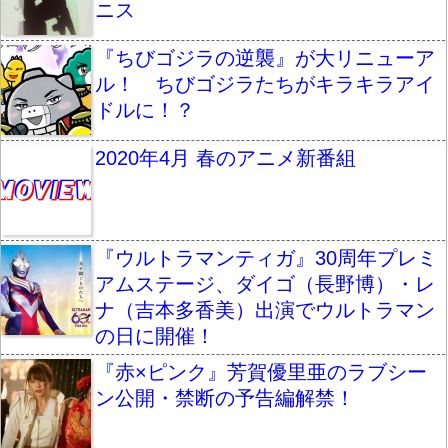
ニス
『ちびゴジラの逆襲』が大リニューア
ル！ ちびゴジラたちがキラキラアイ
ドルに！？
2020年4月 春のアニメ新番組
『ウルトラマンティガ』30周年プレミ
アムステージ、ダイゴ（長野博）・レ
ナ（吉本多香美）出演でウルトラマン
の日に開催！
『赤×ピンク』芳賀優里亜のラブシー
ン公開・禁断の予告編解禁！