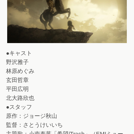
●キャスト
野沢雅子
林原めぐみ
玄田哲章
平田広明
北大路欣也
●スタッフ
原作：ジョージ秋山
監督：さとうけいいち
主題歌：小南泰葉「希望/Trash」（EMIミュー