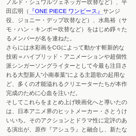
ノルド・シュワルツェネッガー吹替など）、平
田広明（
『ONE PIECE ワンピース』
サンジ
役、ジョニー・デップ吹替など）、水島裕（サ
モ・ハン・キンポー吹替など）をはじめ錚々た
るメンバーが名を連ねた。
さらには水彩画をCGによって動かす斬新的な
技術＝ハイブリッド・アニメーションや超個性
派シンガーソングライターとして今最も注目さ
れる大型新人“小南泰葉”による主題歌の起用な
ど、多くの才能溢れるクリエーターたちが本作
完成のために心血を注いだ。
そしてこれらをまとめ上げ映画化へと導いたの
は、日本アニメ界のヒットメーカー・さとうけ
いいち。そのアクションとドラマ性に定評のあ
る演出が、原作『アシュラ』と融合し、新たな